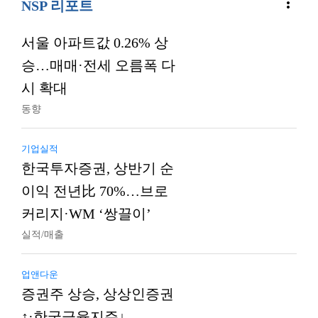
more_vert
NSP 리포트
서울 아파트값 0.26% 상
승…매매·전세 오름폭 다
시 확대
동향
기업실적
한국투자증권, 상반기 순
이익 전년比 70%…브로
커리지·WM ‘쌍끌이’
실적/매출
업앤다운
증권주 상승, 상상인증권
↑·한국금융지주↓