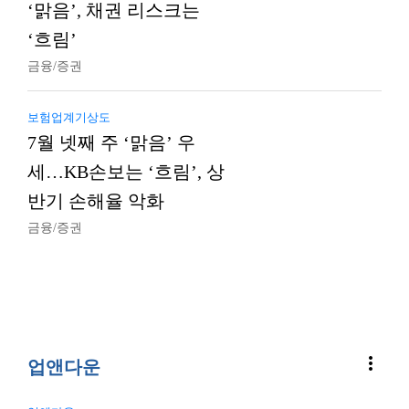
‘맑음’, 채권 리스크는
‘흐림’
금융/증권
보험업계기상도
7월 넷째 주 ‘맑음’ 우
세…KB손보는 ‘흐림’, 상
반기 손해율 악화
금융/증권
more_vert
업앤다운