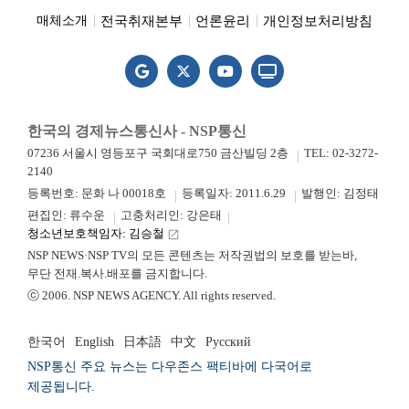
전국취재본부
언론윤리
개인정보처리방침
매체소개
한국의 경제뉴스통신사 - NSP통신
07236 서울시 영등포구 국회대로750 금산빌딩 2층
TEL: 02-3272-
2140
등록번호: 문화 나 00018호
등록일자: 2011.6.29
발행인: 김정태
편집인: 류수운
고충처리인: 강은태
청소년보호책임자: 김승철
launch
NSP NEWS·NSP TV의 모든 콘텐츠는 저작권법의 보호를 받는바,
무단 전재.복사.배포를 금지합니다.
ⓒ 2006. NSP NEWS AGENCY. All rights reserved.
한국어
English
日本語
中文
Русский
NSP통신 주요 뉴스는 다우존스 팩티바에 다국어로
제공됩니다.