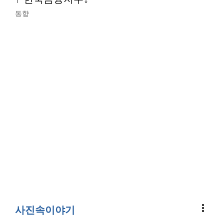
동향
more_vert
사진속이야기