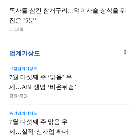
독사를 삼킨 참개구리…먹이사슬 상식을 뒤
집은 ‘5분’
IT/과학
more_vert
업계기상도
보험업계기상도
7월 다섯째 주 ‘맑음’ 우
세…ABL생명 ‘비온뒤갬’
금융/증권
증권업계기상도
7월 다섯째 주 맑음 우
세…실적·신사업 확대