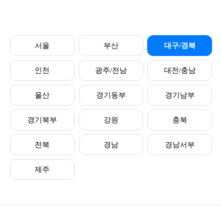
서울
부산
대구/경북
인천
광주/전남
대전/충남
울산
경기동부
경기남부
경기북부
강원
충북
전북
경남
경남서부
제주