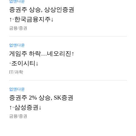
업앤다운
증권주 상승, 상상인증권
↑·한국금융지주↓
금융/증권
업앤다운
게임주 하락…네오리진↑
·조이시티↓
IT/과학
업앤다운
증권주 2% 상승, SK증권
↑·삼성증권↓
금융/증권