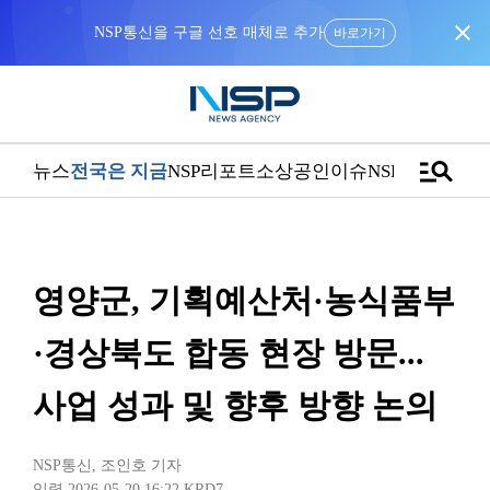
close
NSP통신을 구글 선호 매체로 추가
바로가기
manage_search
뉴스
전국은 지금
NSP리포트
소상공인
이슈
NSPTV
영양군, 기획예산처·농식품부
·경상북도 합동 현장 방문...
사업 성과 및 향후 방향 논의
NSP통신
,
조인호 기자
입력 2026-05-20 16:22
KRD7