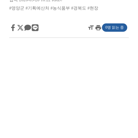
#영양군
#기획예산처
#농식품부
#경북도
#현장
format_size
print
0명 읽는 중