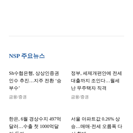
NSP 주요뉴스
Sh수협은행, 상상인증권
정부, 세제개편안에 전세
인수 추진…지주 전환 ‘승
대출까지 조인다…월세
부수’
난 무주택자 직격
금융/증권
금융/증권
한은, 6월 경상수지 497억
서울 아파트값 0.26% 상
달러…수출 첫 1000억달
승…매매·전세 오름폭 다