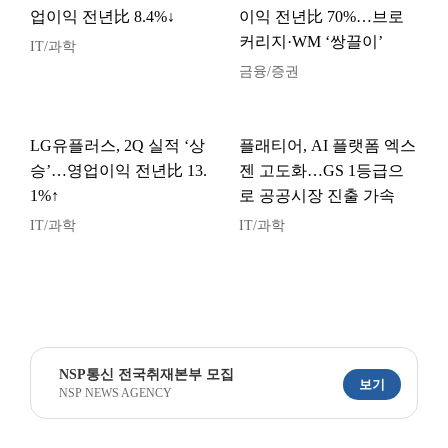
업이익 전년比 8.4%↓
이익 전년比 70%…브로
커리지·WM ‘쌍끌이’
IT/과학
금융/증권
LG유플러스, 2Q 실적 ‘상
플래티어, AI 플랫폼 엑스
승’…영업이익 전년比 13.
젠 고도화…GS 1등급으
1%↑
로 공공시장 진출 가속
IT/과학
IT/과학
NSP통신 전국취재본부 모집
보기
NSP NEWS AGENCY