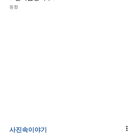
동향
more_vert
사진속이야기