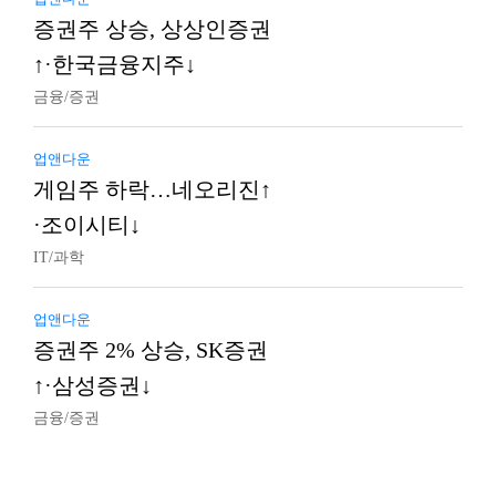
증권주 상승, 상상인증권
↑·한국금융지주↓
금융/증권
업앤다운
게임주 하락…네오리진↑
·조이시티↓
IT/과학
업앤다운
증권주 2% 상승, SK증권
↑·삼성증권↓
금융/증권