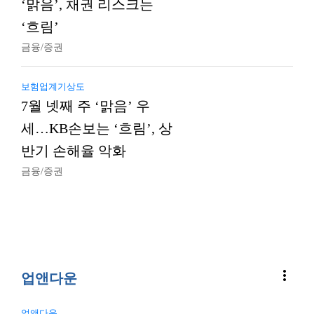
‘맑음’, 채권 리스크는
‘흐림’
금융/증권
보험업계기상도
7월 넷째 주 ‘맑음’ 우
세…KB손보는 ‘흐림’, 상
반기 손해율 악화
금융/증권
more_vert
업앤다운
업앤다운