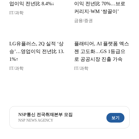
업이익 전년比 8.4%↓
이익 전년比 70%…브로
커리지·WM ‘쌍끌이’
IT/과학
금융/증권
LG유플러스, 2Q 실적 ‘상
플래티어, AI 플랫폼 엑스
승’…영업이익 전년比 13.
젠 고도화…GS 1등급으
1%↑
로 공공시장 진출 가속
IT/과학
IT/과학
NSP통신 전국취재본부 모집
보기
NSP NEWS AGENCY