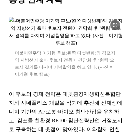
fullscreen
더불어민주당 이기형 후보(왼쪽 다섯번째)와 김포지
역 지방선거 출마 후보자 전원이 간담회 후 ‘원팀’으
로서 결의를 다지며 기념촬영을 하고 있다. (사진 =
이기형 후보 캠프)
이 후보의 경제 전략은 대곶환경재생혁신복합단
지와 시네폴리스 개발을 적기에 추진해 신재생에
너지 기반의 AI·로봇·바이오 첨단산업을 유치하
고, 김포를 친환경 RE100 첨단전략산업 거점도시
로 구축하는 데 촛점이 맞아있다. 이와함께 인천