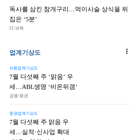
독사를 삼킨 참개구리…먹이사슬 상식을 뒤
집은 ‘5분’
IT/과학
more_vert
업계기상도
보험업계기상도
7월 다섯째 주 ‘맑음’ 우
세…ABL생명 ‘비온뒤갬’
금융/증권
증권업계기상도
7월 다섯째 주 맑음 우
세…실적·신사업 확대