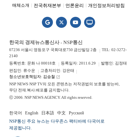
전국취재본부
언론윤리
개인정보처리방침
매체소개
한국의 경제뉴스통신사 - NSP통신
07236 서울시 영등포구 국회대로750 금산빌딩 2층
TEL: 02-3272-
2140
등록번호: 문화 나 00018호
등록일자: 2011.6.29
발행인: 김정태
편집인: 류수운
고충처리인: 강은태
청소년보호책임자: 김승철
launch
NSP NEWS·NSP TV의 모든 콘텐츠는 저작권법의 보호를 받는바,
무단 전재.복사.배포를 금지합니다.
ⓒ 2006. NSP NEWS AGENCY. All rights reserved.
한국어
English
日本語
中文
Русский
NSP통신 주요 뉴스는 다우존스 팩티바에 다국어로
제공됩니다.