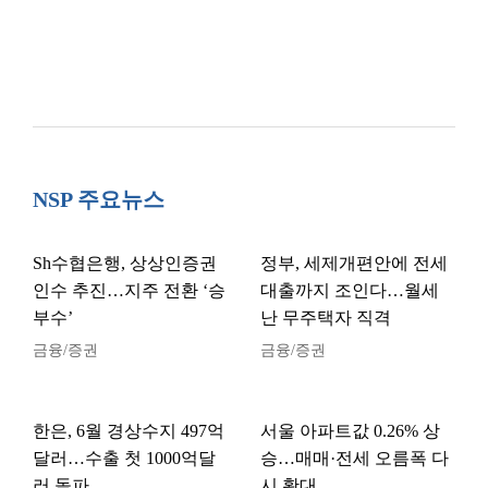
NSP 주요뉴스
Sh수협은행, 상상인증권
정부, 세제개편안에 전세
인수 추진…지주 전환 ‘승
대출까지 조인다…월세
부수’
난 무주택자 직격
금융/증권
금융/증권
한은, 6월 경상수지 497억
서울 아파트값 0.26% 상
달러…수출 첫 1000억달
승…매매·전세 오름폭 다
러 돌파
시 확대