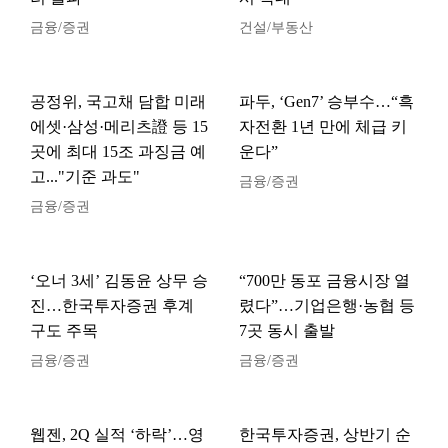
금융/증권
건설/부동산
공정위, 국고채 담합 미래
파두, ‘Gen7’ 승부수…“흑
에셋·삼성·메리츠證 등 15
자전환 1년 만에 체급 키
곳에 최대 15조 과징금 예
운다”
고..."기준 과도"
금융/증권
금융/증권
‘오너 3세’ 김동윤 상무 승
“700만 동포 금융시장 열
진…한국투자증권 후계
렸다”…기업은행·농협 등
구도 주목
7곳 동시 출발
금융/증권
금융/증권
웹젠, 2Q 실적 ‘하락’…영
한국투자증권, 상반기 순