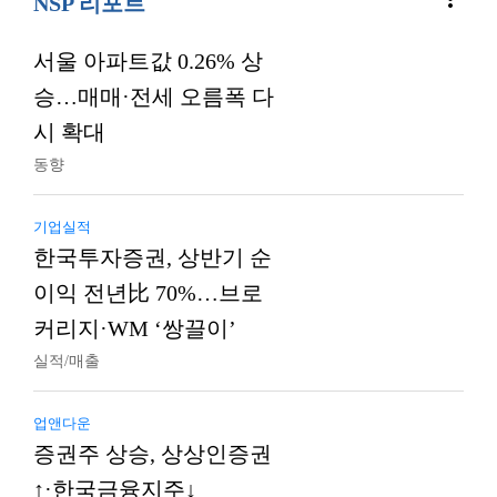
NSP 리포트
서울 아파트값 0.26% 상
승…매매·전세 오름폭 다
시 확대
동향
기업실적
한국투자증권, 상반기 순
이익 전년比 70%…브로
커리지·WM ‘쌍끌이’
실적/매출
업앤다운
증권주 상승, 상상인증권
↑·한국금융지주↓