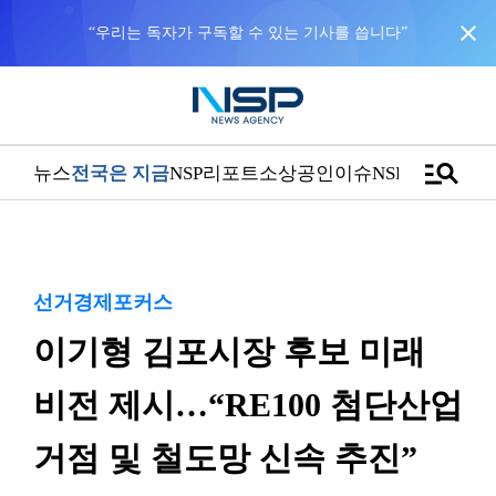
close
“우리는 독자가 구독할 수 있는 기사를 씁니다”
manage_search
뉴스
전국은 지금
NSP리포트
소상공인
이슈
NSPTV
선거경제포커스
이기형 김포시장 후보 미래
비전 제시…“RE100 첨단산업
거점 및 철도망 신속 추진”