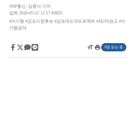
NSP통신
,
김종식 기자
입력 2026-05-21 12:57
KRD3
#이기형
#김포시장후보
#김포대도약프로젝트
#제2의판교
#이
기형공약
format_size
print
0명 읽는 중