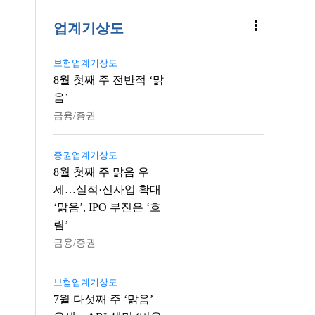
more_vert
업계기상도
보험업계기상도
8월 첫째 주 전반적 ‘맑
음’
금융/증권
증권업계기상도
8월 첫째 주 맑음 우
세…실적·신사업 확대
‘맑음’, IPO 부진은 ‘흐
림’
금융/증권
보험업계기상도
7월 다섯째 주 ‘맑음’