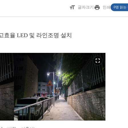
format_size
print
글자크기
인쇄
0명 읽는
 고효율 LED 및 라인조명 설치
fullscreen