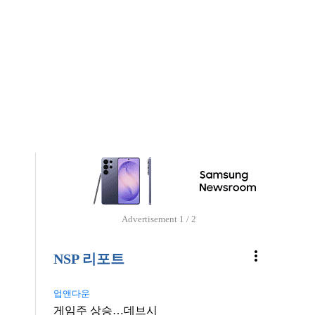
Advertisement
2 / 2
more_vert
NSP 리포트
업앤다운
게임주 상승…데브시