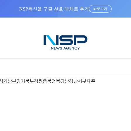
NSP통신을 구글 선호 매체로 추가
바로가기
경기남부
경기북부
강원
충북
전북
경남
경남서부
제주