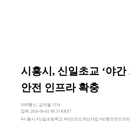
시흥시, 신일초교 ‘야간
안전 인프라 확충
NSP통신
,
김여울 기자
입력 2026-06-02 08:53
KRX7
#시흥시
#신일초등학교
#야간조도개선사업
#보행안전인프라