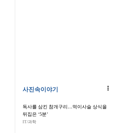
more_vert
사진속이야기
독사를 삼킨 참개구리…먹이사슬 상식을
뒤집은 ‘5분’
IT/과학