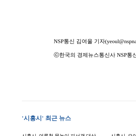
NSP통신 김여울 기자(yeoul@nspna
ⓒ한국의 경제뉴스통신사 NSP통신·
'시흥시' 최근 뉴스
시흥시, 여름철 물놀이 피서객 대상
시흥시, 오