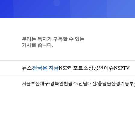
우리는 독자가 구독할 수 있는
기사를 씁니다.
뉴스
전국은 지금
NSP리포트
소상공인
이슈
NSPTV
서울
부산
대구/경북
인천
광주/전남
대전/충남
울산
경기동부