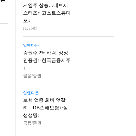
게임주 상승…데브시
스터즈↑·고스트스튜디
오↓
IT/과학
업앤다운
증권주 2% 하락, 상상
인증권↑·한국금융지주
↓
금융/증권
업앤다운
보험 업종 희비 엇갈
려…DB손해보험↑·삼
성생명↓
금융/증권