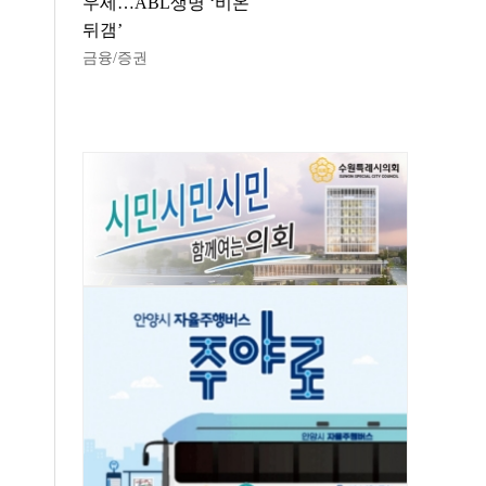
우세…ABL생명 ‘비온
뒤갬’
금융/증권