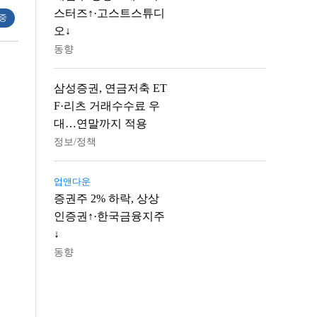
스터즈↑·고스트스튜디
 중
오↓
동향
삼성증권, 연금저축 ET
F·리츠 거래수수료 우
대…연말까지 적용
정보/정책
업앤다운
증권주 2% 하락, 상상
인증권↑·한국금융지주
↓
동향