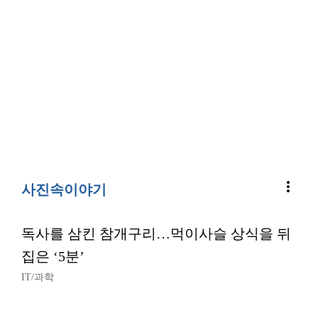
more_vert
사진속이야기
독사를 삼킨 참개구리…먹이사슬 상식을 뒤
집은 ‘5분’
IT/과학