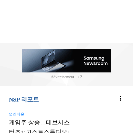
Advertisement
2 / 2
more_vert
NSP 리포트
업앤다운
게임주 상승…데브시스
터즈↑·고스트스튜디오↓