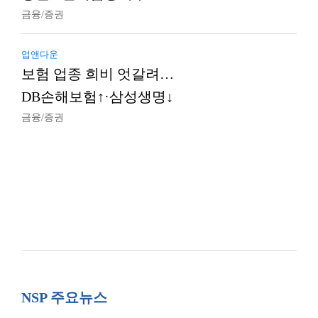
금융/증권
업앤다운
보험 업종 희비 엇갈려…
DB손해보험↑·삼성생명↓
금융/증권
NSP 주요뉴스