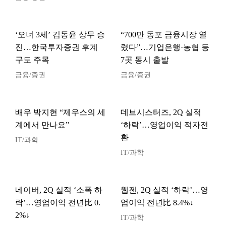
‘오너 3세’ 김동윤 상무 승
“700만 동포 금융시장 열
진…한국투자증권 후계
렸다”…기업은행·농협 등
구도 주목
7곳 동시 출발
금융/증권
금융/증권
배우 박지현 “제우스의 세
데브시스터즈, 2Q 실적
계에서 만나요”
‘하락’…영업이익 적자전
환
IT/과학
IT/과학
네이버, 2Q 실적 ‘소폭 하
웹젠, 2Q 실적 ‘하락’…영
락’…영업이익 전년比 0.
업이익 전년比 8.4%↓
2%↓
IT/과학