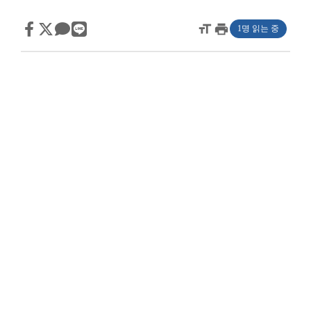
format_size
print
1명 읽는 중