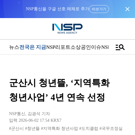
close
NSP통신을 구글 선호 매체로 추가
바로가기
manage_search
뉴스
전국은 지금
NSP리포트
소상공인
이슈
NSPTV
군산시 청년뜰, ‘지역특화
청년사업’ 4년 연속 선정
NSP통신
,
김광석 기자
입력 2026-06-02 17:54
KRX7
#군산시
#청년뜰
#지역특화 청년사업
#도치클럽
#국무조정실