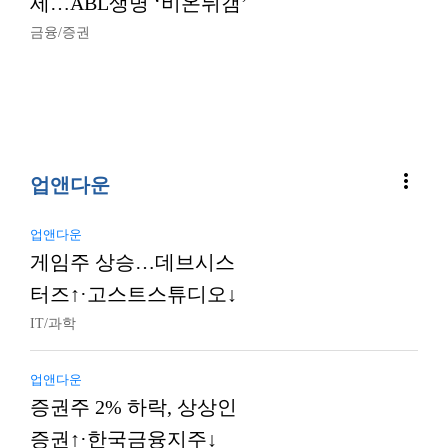
세…ABL생명 ‘비온뒤갬’
금융/증권
more_vert
업앤다운
업앤다운
게임주 상승…데브시스
터즈↑·고스트스튜디오↓
IT/과학
업앤다운
증권주 2% 하락, 상상인
증권↑·한국금융지주↓