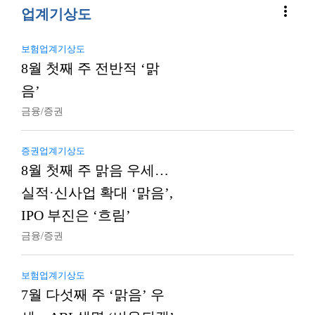
more_vert
업계기상도
보험업계기상도
8월 첫째 주 전반적 ‘맑
음’
금융/증권
증권업계기상도
8월 첫째 주 맑음 우세…
실적·신사업 확대 ‘맑음’,
IPO 부진은 ‘흐림’
금융/증권
보험업계기상도
7월 다섯째 주 ‘맑음’ 우