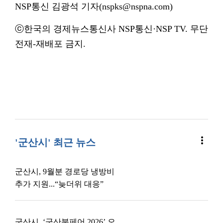
NSP통신 김광석 기자(nspks@nspna.com)
ⓒ한국의 경제뉴스통신사 NSP통신·NSP TV. 무단
전재-재배포 금지.
more_vert
'군산시' 최근 뉴스
군산시, 9월분 경로당 냉방비
추가 지원...“늦더위 대응”
군산시, ‘군산북페어 2026’ 오