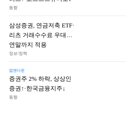
동향
삼성증권, 연금저축 ETF·
리츠 거래수수료 우대…
연말까지 적용
정보/정책
업앤다운
증권주 2% 하락, 상상인
증권↑·한국금융지주↓
동향