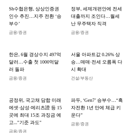
Sh수협은행, 상상인증권
정부, 세제개편안에 전세
인수 추진…지주 전환 ‘승
대출까지 조인다…월세
부수’
난 무주택자 직격
금융/증권
금융/증권
한은, 6월 경상수지 497억
서울 아파트값 0.26% 상
달러…수출 첫 1000억달
승…매매·전세 오름폭 다
러 돌파
시 확대
금융/증권
건설/부동산
공정위, 국고채 담합 미래
파두, ‘Gen7’ 승부수…“흑
에셋·삼성·메리츠證 등 15
자전환 1년 만에 체급 키
곳에 최대 15조 과징금 예
운다”
고..."기준 과도"
금융/증권
금융/증권