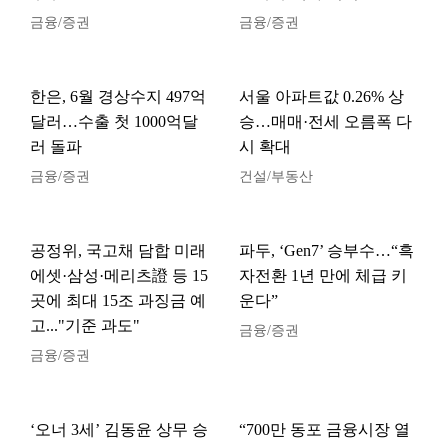
금융/증권
금융/증권
한은, 6월 경상수지 497억
서울 아파트값 0.26% 상
달러…수출 첫 1000억달
승…매매·전세 오름폭 다
러 돌파
시 확대
금융/증권
건설/부동산
공정위, 국고채 담합 미래
파두, ‘Gen7’ 승부수…“흑
에셋·삼성·메리츠證 등 15
자전환 1년 만에 체급 키
곳에 최대 15조 과징금 예
운다”
고..."기준 과도"
금융/증권
금융/증권
‘오너 3세’ 김동윤 상무 승
“700만 동포 금융시장 열