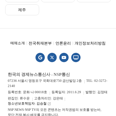
제주
전국취재본부
언론윤리
개인정보처리방침
매체소개
한국의 경제뉴스통신사 - NSP통신
07236 서울시 영등포구 국회대로750 금산빌딩 2층
TEL: 02-3272-
2140
등록번호: 문화 나 00018호
등록일자: 2011.6.29
발행인: 김정태
편집인: 류수운
고충처리인: 강은태
청소년보호책임자: 김승철
launch
NSP NEWS·NSP TV의 모든 콘텐츠는 저작권법의 보호를 받는바,
무단 전재.복사.배포를 금지합니다.