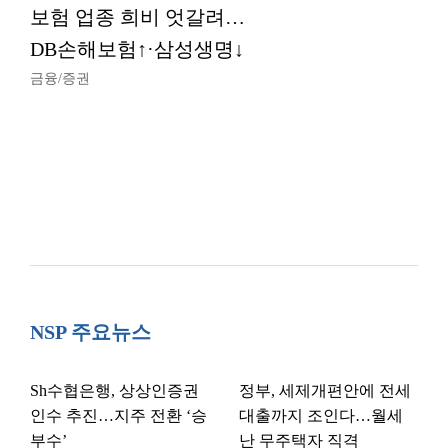
보험 업종 희비 엇갈려…
DB손해보험↑·삼성생명↓
금융/증권
NSP 주요뉴스
Sh수협은행, 상상인증권
정부, 세제개편안에 전세
인수 추진…지주 전환 ‘승
대출까지 조인다…월세
부수’
난 무주택자 직격