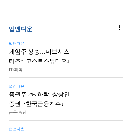
more_vert
업앤다운
업앤다운
게임주 상승…데브시스
터즈↑·고스트스튜디오↓
IT/과학
업앤다운
증권주 2% 하락, 상상인
증권↑·한국금융지주↓
금융/증권
업앤다운