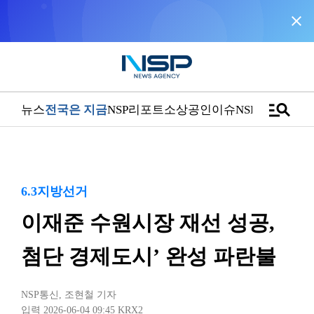
close
NSP통신을 구글 선호 매체로 추가
바로가기
manage_search
뉴스
전국은 지금
NSP리포트
소상공인
이슈
NSPTV
6.3지방선거
이재준 수원시장 재선 성공,
첨단 경제도시’ 완성 파란불
NSP통신
,
조현철 기자
입력 2026-06-04 09:45
KRX2