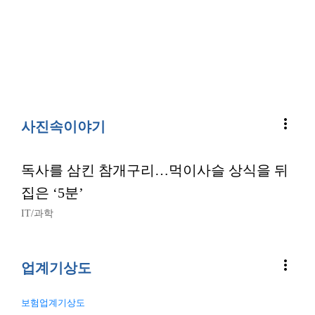
more_vert
사진속이야기
독사를 삼킨 참개구리…먹이사슬 상식을 뒤
집은 ‘5분’
IT/과학
more_vert
업계기상도
보험업계기상도