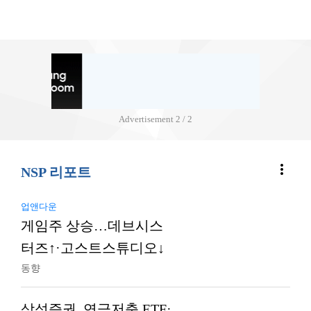
Advertisement
2 / 2
more_vert
NSP 리포트
업앤다운
게임주 상승…데브시스
터즈↑·고스트스튜디오↓
동향
삼성증권, 연금저축 ETF·