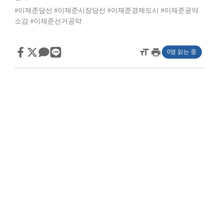
#이재준당선
#이재준시장당선
#이재준경제도시
#이재준공약
소감
#이재준선거공약
format_size
print
0명 읽는 중