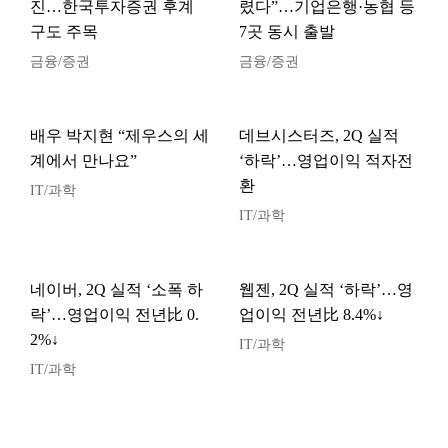
진…한국투자증권 후계
렸다”…기업은행·농협 등
구도 주목
7곳 동시 출발
금융/증권
금융/증권
배우 박지현 “제우스의 세
데브시스터즈, 2Q 실적
계에서 만나요”
‘하락’…영업이익 적자전
환
IT/과학
IT/과학
네이버, 2Q 실적 ‘소폭 하
웹젠, 2Q 실적 ‘하락’…영
락’…영업이익 전년比 0.
업이익 전년比 8.4%↓
2%↓
IT/과학
IT/과학