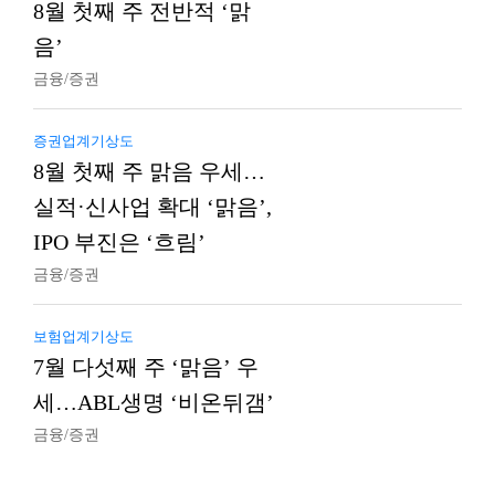
8월 첫째 주 전반적 ‘맑
음’
금융/증권
증권업계기상도
8월 첫째 주 맑음 우세…
실적·신사업 확대 ‘맑음’,
IPO 부진은 ‘흐림’
금융/증권
보험업계기상도
7월 다섯째 주 ‘맑음’ 우
세…ABL생명 ‘비온뒤갬’
금융/증권