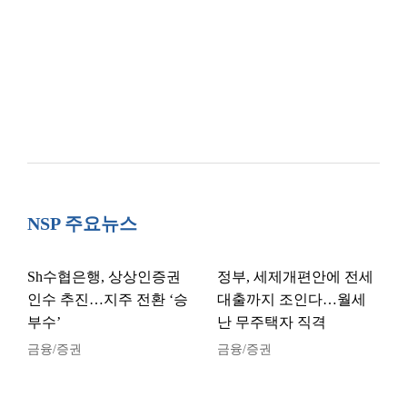
NSP 주요뉴스
Sh수협은행, 상상인증권
정부, 세제개편안에 전세
인수 추진…지주 전환 ‘승
대출까지 조인다…월세
부수’
난 무주택자 직격
금융/증권
금융/증권