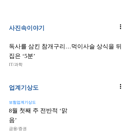
more_vert
사진속이야기
독사를 삼킨 참개구리…먹이사슬 상식을 뒤
집은 ‘5분’
IT/과학
more_vert
업계기상도
보험업계기상도
8월 첫째 주 전반적 ‘맑
음’
금융/증권