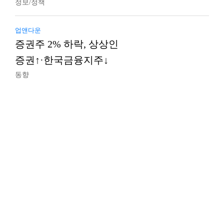
정보/정책
업앤다운
증권주 2% 하락, 상상인
증권↑·한국금융지주↓
동향