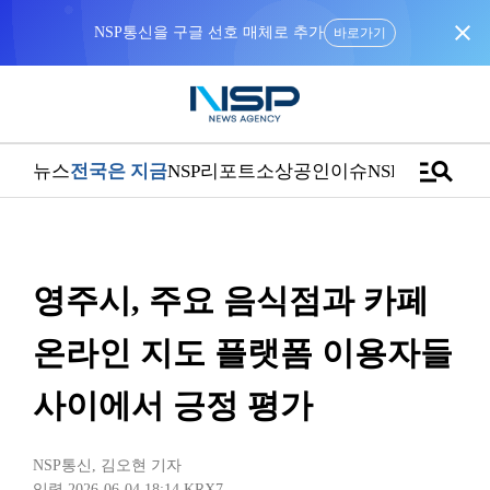
close
NSP통신을 구글 선호 매체로 추가
바로가기
manage_search
뉴스
전국은 지금
NSP리포트
소상공인
이슈
NSPTV
영주시, 주요 음식점과 카페
온라인 지도 플랫폼 이용자들
사이에서 긍정 평가
NSP통신
,
김오현 기자
입력 2026-06-04 18:14
KRX7