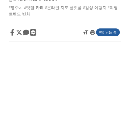
#영주시
#맛집·카페
#온라인 지도 플랫폼
#감성 여행지
#여행
트렌드 변화
format_size
print
0명 읽는 중