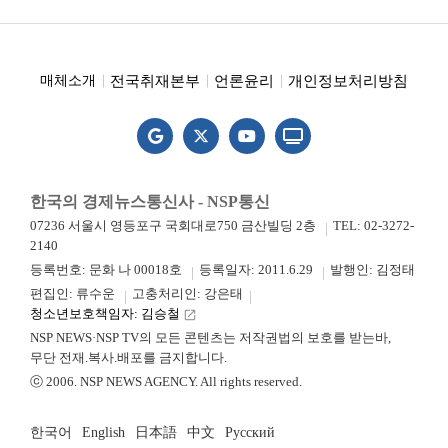
전국취재본부
언론윤리
개인정보처리방침
매체소개
한국의 경제뉴스통신사 - NSP통신
07236 서울시 영등포구 국회대로750 금산빌딩 2층
TEL: 02-3272-
2140
등록번호: 문화 나 00018호
등록일자: 2011.6.29
발행인: 김정태
편집인: 류수운
고충처리인: 강은태
청소년보호책임자: 김승철
launch
NSP NEWS·NSP TV의 모든 콘텐츠는 저작권법의 보호를 받는바,
무단 전재.복사.배포를 금지합니다.
ⓒ 2006. NSP NEWS AGENCY. All rights reserved.
한국어
English
日本語
中文
Русский