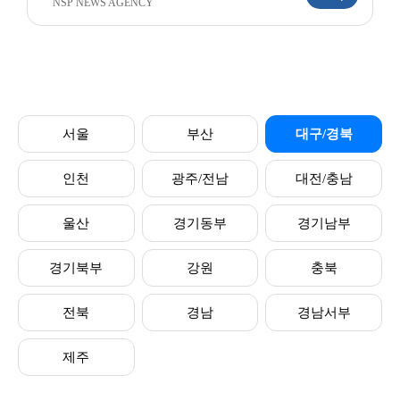
NSP NEWS AGENCY
서울
부산
대구/경북
인천
광주/전남
대전/충남
울산
경기동부
경기남부
경기북부
강원
충북
전북
경남
경남서부
제주