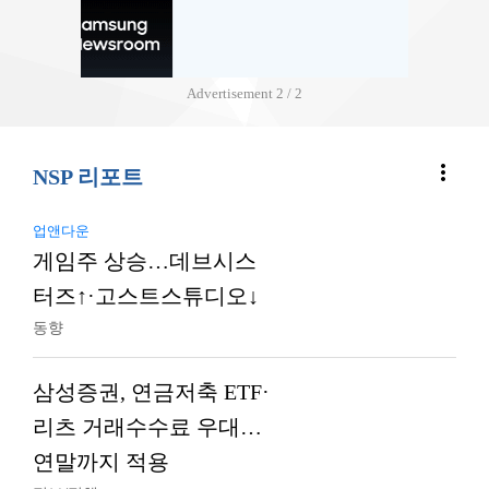
Advertisement
2 / 2
more_vert
NSP 리포트
업앤다운
게임주 상승…데브시스
터즈↑·고스트스튜디오↓
동향
삼성증권, 연금저축 ETF·
리츠 거래수수료 우대…
연말까지 적용