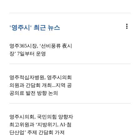
more_vert
'영주시' 최근 뉴스
영주365시장, ‘선비풍류 夜시
장’ 7일부터 운영
영주적십자병원, 영주시의회
의원과 간담회 개최...지역 공
공의료 발전 방향 논의
영주시의회, 국민의힘 양향자
최고위원과 ‘지방위기, AI·첨
단산업’ 주제 간담회 가져