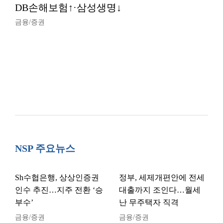
DB손해보험↑·삼성생명↓
금융/증권
NSP 주요뉴스
Sh수협은행, 상상인증권
정부, 세제개편안에 전세
인수 추진…지주 전환 ‘승
대출까지 조인다…월세
부수’
난 무주택자 직격
금융/증권
금융/증권