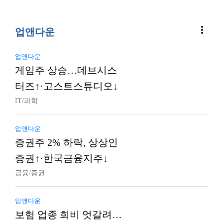
more_vert
업앤다운
업앤다운
게임주 상승…데브시스
터즈↑·고스트스튜디오↓
IT/과학
업앤다운
증권주 2% 하락, 상상인
증권↑·한국금융지주↓
금융/증권
업앤다운
보험 업종 희비 엇갈려…