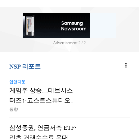
Advertisement
2 / 2
more_vert
NSP 리포트
업앤다운
게임주 상승…데브시스
터즈↑·고스트스튜디오↓
동향
삼성증권, 연금저축 ETF·
리츠 거래수수료 우대…