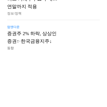
연말까지 적용
정보/정책
업앤다운
증권주 2% 하락, 상상인
증권↑·한국금융지주↓
동향