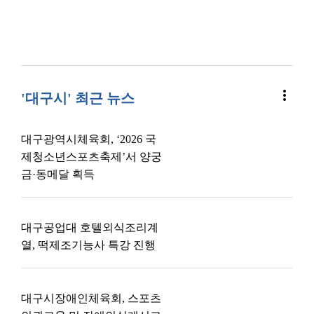
more_vert
'대구시' 최근 뉴스
대구광역시체육회, ‘2026 국
제청소년스포츠축제’서 양궁
금·동메달 획득
대구공업대 호텔외식조리계
열, 떡제조기능사 특강 진행
대구시장애인체육회, 스포츠