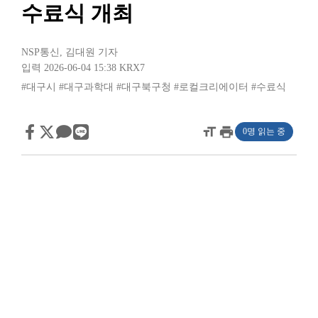
수료식 개최
NSP통신
,
김대원 기자
입력 2026-06-04 15:38
KRX7
#대구시
#대구과학대
#대구북구청
#로컬크리에이터
#수료식
format_size
print
0명 읽는 중