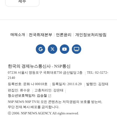
제주
전국취재본부
언론윤리
개인정보처리방침
매체소개
한국의 경제뉴스통신사 - NSP통신
07236 서울시 영등포구 국회대로750 금산빌딩 2층
TEL: 02-3272-
2140
등록번호: 문화 나 00018호
등록일자: 2011.6.29
발행인: 김정태
편집인: 류수운
고충처리인: 강은태
청소년보호책임자: 김승철
launch
NSP NEWS·NSP TV의 모든 콘텐츠는 저작권법의 보호를 받는바,
무단 전재.복사.배포를 금지합니다.
ⓒ 2006. NSP NEWS AGENCY. All rights reserved.