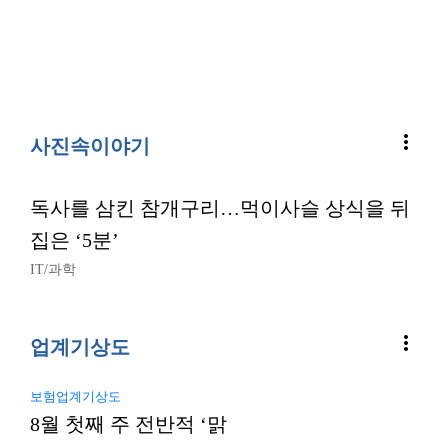
more_vert
사진속이야기
독사를 삼킨 참개구리…먹이사슬 상식을 뒤
집은 ‘5분’
IT/과학
more_vert
업계기상도
보험업계기상도
8월 첫째 주 전반적 ‘맑