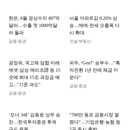
한은, 6월 경상수지 497억
서울 아파트값 0.26% 상
달러…수출 첫 1000억달
승…매매·전세 오름폭 다
러 돌파
시 확대
금융/증권
건설/부동산
공정위, 국고채 담합 미래
파두, ‘Gen7’ 승부수…“흑
에셋·삼성·메리츠證 등 15
자전환 1년 만에 체급 키
곳에 최대 15조 과징금 예
운다”
고..."기준 과도"
금융/증권
금융/증권
‘오너 3세’ 김동윤 상무 승
“700만 동포 금융시장 열
진…한국투자증권 후계
렸다”…기업은행·농협 등
구도 주목
7곳 동시 출발