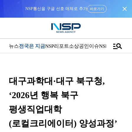
close
NSP통신을 구글 선호 매체로 추가
바로가기
manage_search
뉴스
전국은 지금
NSP리포트
소상공인
이슈
NSPTV
대구과학대·대구 북구청,
‘2026년 행복 북구
평생직업대학
(로컬크리에이터) 양성과정’