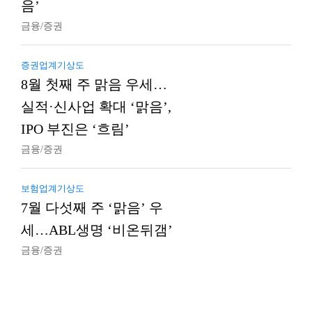
음’
금융/증권
증권업계기상도
8월 첫째 주 맑음 우세…
실적·신사업 확대 ‘맑음’,
IPO 부진은 ‘흐림’
금융/증권
보험업계기상도
7월 다섯째 주 ‘맑음’ 우
세…ABL생명 ‘비온뒤갬’
금융/증권