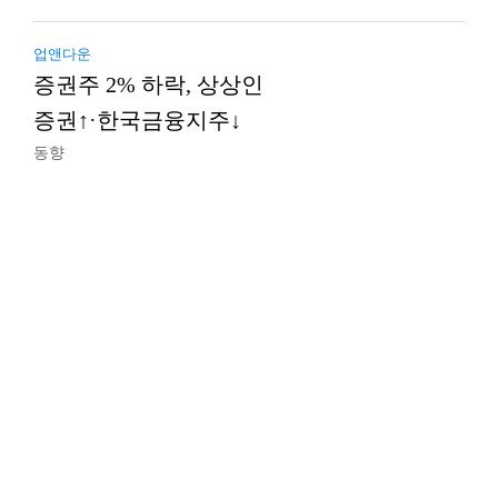
업앤다운
증권주 2% 하락, 상상인
증권↑·한국금융지주↓
동향