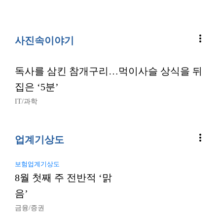
more_vert
사진속이야기
독사를 삼킨 참개구리…먹이사슬 상식을 뒤
집은 ‘5분’
IT/과학
more_vert
업계기상도
보험업계기상도
8월 첫째 주 전반적 ‘맑
음’
금융/증권