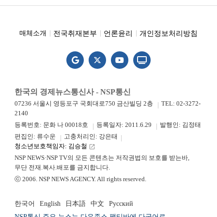
전국취재본부
언론윤리
개인정보처리방침
매체소개
한국의 경제뉴스통신사 - NSP통신
07236 서울시 영등포구 국회대로750 금산빌딩 2층
TEL: 02-3272-
2140
등록번호: 문화 나 00018호
등록일자: 2011.6.29
발행인: 김정태
편집인: 류수운
고충처리인: 강은태
청소년보호책임자: 김승철
launch
NSP NEWS·NSP TV의 모든 콘텐츠는 저작권법의 보호를 받는바,
무단 전재.복사.배포를 금지합니다.
ⓒ 2006. NSP NEWS AGENCY. All rights reserved.
한국어
English
日本語
中文
Русский
NSP통신 주요 뉴스는 다우존스 팩티바에 다국어로