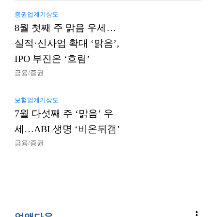
증권업계기상도
8월 첫째 주 맑음 우세…
실적·신사업 확대 ‘맑음’,
IPO 부진은 ‘흐림’
금융/증권
보험업계기상도
7월 다섯째 주 ‘맑음’ 우
세…ABL생명 ‘비온뒤갬’
금융/증권
more_vert