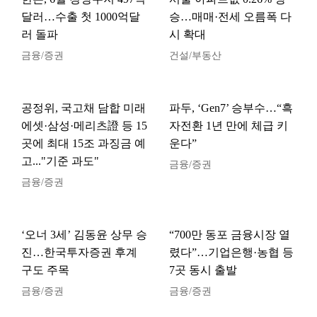
달러…수출 첫 1000억달
승…매매·전세 오름폭 다
러 돌파
시 확대
금융/증권
건설/부동산
공정위, 국고채 담합 미래
파두, ‘Gen7’ 승부수…“흑
에셋·삼성·메리츠證 등 15
자전환 1년 만에 체급 키
곳에 최대 15조 과징금 예
운다”
고..."기준 과도"
금융/증권
금융/증권
‘오너 3세’ 김동윤 상무 승
“700만 동포 금융시장 열
진…한국투자증권 후계
렸다”…기업은행·농협 등
구도 주목
7곳 동시 출발
금융/증권
금융/증권