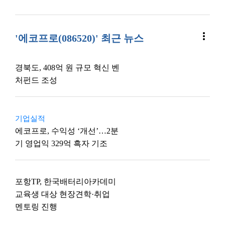
more_vert
'에코프로(086520)' 최근 뉴스
경북도, 408억 원 규모 혁신 벤
처펀드 조성
기업실적
에코프로, 수익성 ‘개선’…2분
기 영업익 329억 흑자 기조
포항TP, 한국배터리아카데미
교육생 대상 현장견학·취업
멘토링 진행