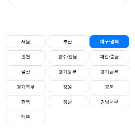
서울
부산
대구/경북
인천
광주/전남
대전/충남
울산
경기동부
경기남부
경기북부
강원
충북
전북
경남
경남서부
제주