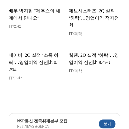
배우 박지현 “제우스의 세
데브시스터즈, 2Q 실적
계에서 만나요”
‘하락’…영업이익 적자전
환
IT/과학
IT/과학
네이버, 2Q 실적 ‘소폭 하
웹젠, 2Q 실적 ‘하락’…영
락’…영업이익 전년比 0.
업이익 전년比 8.4%↓
2%↓
IT/과학
IT/과학
NSP통신 전국취재본부 모집
보기
NSP NEWS AGENCY