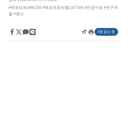
#에코프로(086520)
#에코프로비엠(247540)
#인공지능
#연구개
발
#생산
format_size
print
0명 읽는 중