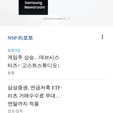
Advertisement
2 / 2
more_vert
NSP 리포트
업앤다운
게임주 상승…데브시스
터즈↑·고스트스튜디오↓
동향
삼성증권, 연금저축 ETF·
리츠 거래수수료 우대…
연말까지 적용
정보/정책