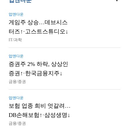
업앤다운
업앤다운
게임주 상승…데브시스
터즈↑·고스트스튜디오↓
IT/과학
업앤다운
증권주 2% 하락, 상상인
증권↑·한국금융지주↓
금융/증권
업앤다운
보험 업종 희비 엇갈려…
DB손해보험↑·삼성생명↓
금융/증권