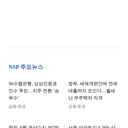
NSP 주요뉴스
Sh수협은행, 상상인증권
정부, 세제개편안에 전세
인수 추진…지주 전환 ‘승
대출까지 조인다…월세
부수’
난 무주택자 직격
금융/증권
금융/증권
한은, 6월 경상수지 497억
서울 아파트값 0.26% 상