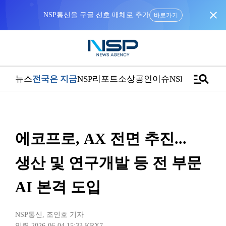
close
NSP통신을 구글 선호 매체로 추가
바로가기
manage_search
뉴스
전국은 지금
NSP리포트
소상공인
이슈
NSPTV
에코프로, AX 전면 추진...
생산 및 연구개발 등 전 부문
AI 본격 도입
NSP통신
,
조인호 기자
입력 2026-06-04 15:33
KRX7