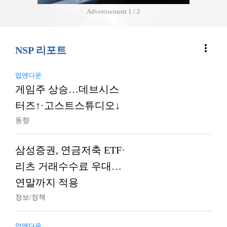
Advertisement
2 / 2
more_vert
NSP 리포트
업앤다운
게임주 상승…데브시스
터즈↑·고스트스튜디오↓
동향
삼성증권, 연금저축 ETF·
리츠 거래수수료 우대…
연말까지 적용
정보/정책
업앤다운