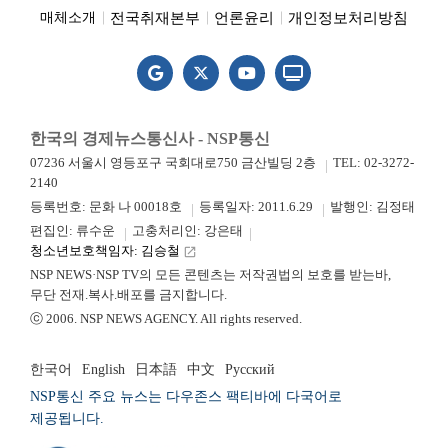
전국취재본부
언론윤리
개인정보처리방침
매체소개
한국의 경제뉴스통신사 - NSP통신
07236 서울시 영등포구 국회대로750 금산빌딩 2층
TEL: 02-3272-
2140
등록번호: 문화 나 00018호
등록일자: 2011.6.29
발행인: 김정태
편집인: 류수운
고충처리인: 강은태
청소년보호책임자: 김승철
launch
NSP NEWS·NSP TV의 모든 콘텐츠는 저작권법의 보호를 받는바,
무단 전재.복사.배포를 금지합니다.
ⓒ 2006. NSP NEWS AGENCY. All rights reserved.
한국어
English
日本語
中文
Русский
NSP통신 주요 뉴스는 다우존스 팩티바에 다국어로
제공됩니다.