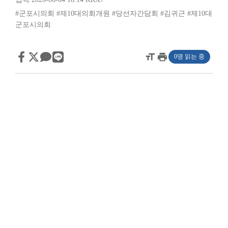
#군포시의회
#제10대의회개원
#당선자간담회
#김귀근
#제10대
군포시의회
format_size
print
0명 읽는 중