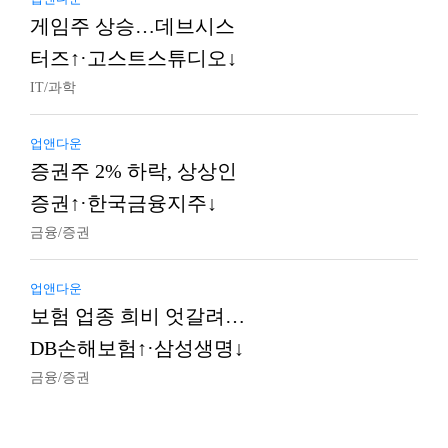
게임주 상승…데브시스
터즈↑·고스트스튜디오↓
IT/과학
업앤다운
증권주 2% 하락, 상상인
증권↑·한국금융지주↓
금융/증권
업앤다운
보험 업종 희비 엇갈려…
DB손해보험↑·삼성생명↓
금융/증권