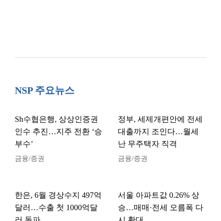
NSP 주요뉴스
Sh수협은행, 상상인증권
정부, 세제개편안에 전세
인수 추진…지주 전환 ‘승
대출까지 조인다…월세
부수’
난 무주택자 직격
금융/증권
금융/증권
한은, 6월 경상수지 497억
서울 아파트값 0.26% 상
달러…수출 첫 1000억달
승…매매·전세 오름폭 다
러 돌파
시 확대