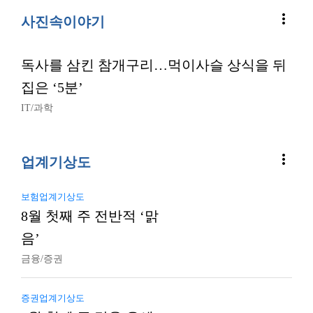
more_vert
사진속이야기
독사를 삼킨 참개구리…먹이사슬 상식을 뒤
집은 ‘5분’
IT/과학
more_vert
업계기상도
보험업계기상도
8월 첫째 주 전반적 ‘맑
음’
금융/증권
증권업계기상도