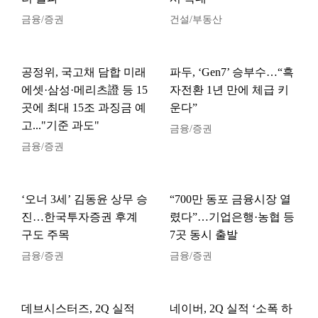
금융/증권
건설/부동산
공정위, 국고채 담합 미래
파두, ‘Gen7’ 승부수…“흑
에셋·삼성·메리츠證 등 15
자전환 1년 만에 체급 키
곳에 최대 15조 과징금 예
운다”
고..."기준 과도"
금융/증권
금융/증권
‘오너 3세’ 김동윤 상무 승
“700만 동포 금융시장 열
진…한국투자증권 후계
렸다”…기업은행·농협 등
구도 주목
7곳 동시 출발
금융/증권
금융/증권
데브시스터즈, 2Q 실적
네이버, 2Q 실적 ‘소폭 하