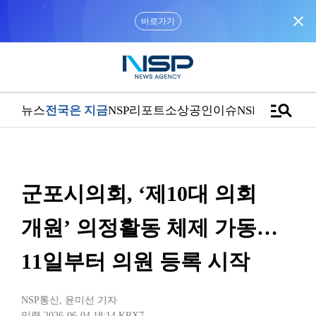
close
“우리는 독자가 구독할 수 있는 기사를 씁니다”
manage_search
뉴스
전국은 지금
NSP리포트
소상공인
이슈
NSPTV
군포시의회, ‘제10대 의회
개원’ 의정활동 체제 가동…
11일부터 의원 등록 시작
NSP통신
,
윤미선 기자
입력 2026-06-04 18:14
KRX7