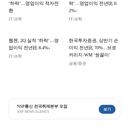
‘하락’…영업이익 적자전
락’…영업이익 전년比 0.
환
2%↓
IT/과학
IT/과학
웹젠, 2Q 실적 ‘하락’…영
한국투자증권, 상반기 순
업이익 전년比 8.4%↓
이익 전년比 70%…브로
커리지·WM ‘쌍끌이’
IT/과학
금융/증권
NSP통신 전국취재본부 모집
보기
NSP NEWS AGENCY