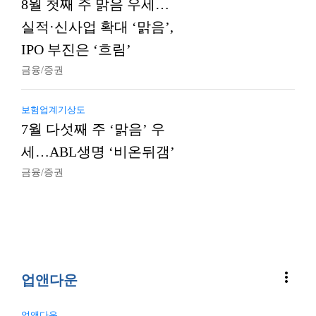
8월 첫째 주 맑음 우세…
실적·신사업 확대 ‘맑음’,
IPO 부진은 ‘흐림’
금융/증권
보험업계기상도
7월 다섯째 주 ‘맑음’ 우
세…ABL생명 ‘비온뒤갬’
금융/증권
more_vert
업앤다운
업앤다운