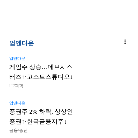
more_vert
업앤다운
업앤다운
게임주 상승…데브시스
터즈↑·고스트스튜디오↓
IT/과학
업앤다운
증권주 2% 하락, 상상인
증권↑·한국금융지주↓
금융/증권