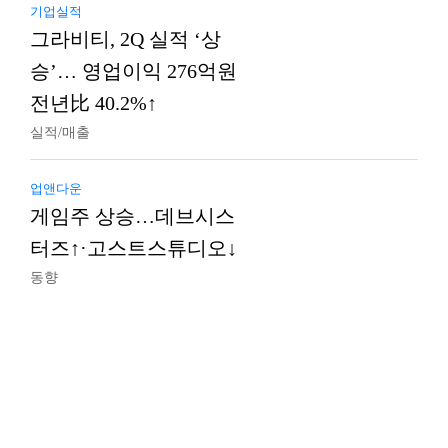
기업실적
그라비티, 2Q 실적 ‘상
승’… 영업이익 276억원
전년比 40.2%↑
실적/매출
업앤다운
게임주 상승…데브시스
터즈↑·고스트스튜디오↓
동향