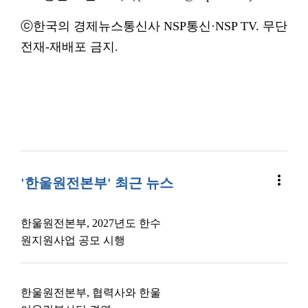
ⓒ한국의 경제뉴스통신사 NSP통신·NSP TV. 무단
전재-재배포 금지.
more_vert
'한울원전본부' 최근 뉴스
한울원전본부, 2027년도 한수
원지원사업 공모 시행
한울원전본부, 협력사와 한울