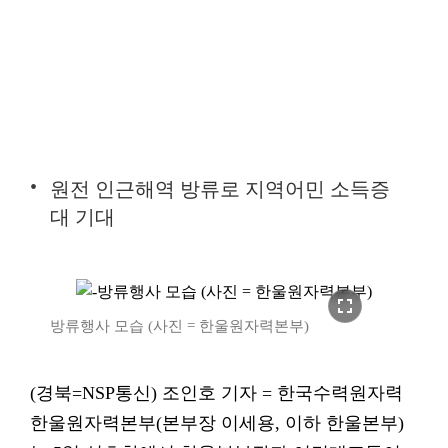
원전 인근해역 방류로 지역어민 소득증
대 기대
fullscreen
방류행사 모습 (사진 = 한울원자력본부)
(경북=NSP통신) 조인호 기자 = 한국수력원자력
한울원자력본부(본부장 이세용, 이하 한울본부)