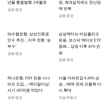
년물 통합발행 3개월로
장, 최대실적에도 전산장
애 반복
금융/증권
금융/증권
Sh수협은행, 상상인증권
삼성액티브·타임폴리오
인수 추진…지주 전환 ‘승
운용, 코스닥 액티브 ETF
부수’
참패…상장 이후 41% 손
실
금융/증권
금융/증권
하나은행, FDS 전용 시나
서울 아파트값 0.26% 상
리오 도입…‘케이알이심’
승…매매·전세 오름폭 다
사기 185억원 막았다
시 확대
금융/증권
건설/부동산