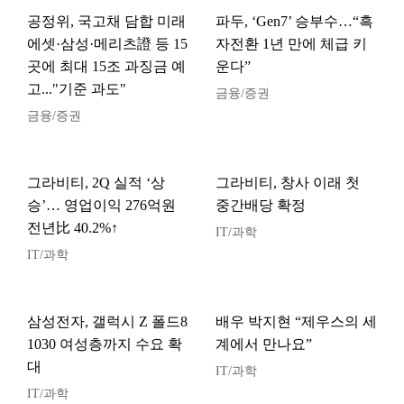
공정위, 국고채 담합 미래
파두, ‘Gen7’ 승부수…“흑
에셋·삼성·메리츠證 등 15
자전환 1년 만에 체급 키
곳에 최대 15조 과징금 예
운다”
고..."기준 과도"
금융/증권
금융/증권
그라비티, 2Q 실적 ‘상
그라비티, 창사 이래 첫
승’… 영업이익 276억원
중간배당 확정
전년比 40.2%↑
IT/과학
IT/과학
삼성전자, 갤럭시 Z 폴드8
배우 박지현 “제우스의 세
1030 여성층까지 수요 확
계에서 만나요”
대
IT/과학
IT/과학