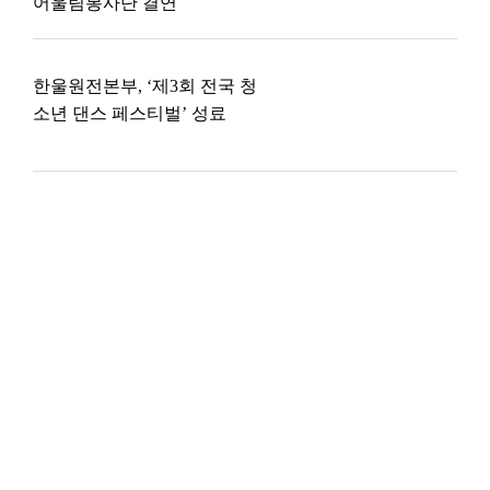
어울림봉사단 결연
한울원전본부, ‘제3회 전국 청
소년 댄스 페스티벌’ 성료