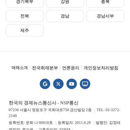
경기북부
강원
충북
전북
경남
경남서부
제주
전국취재본부
언론윤리
개인정보처리방침
매체소개
한국의 경제뉴스통신사 - NSP통신
07236 서울시 영등포구 국회대로750 금산빌딩 2층
TEL: 02-3272-
2140
등록번호: 문화 나 00018호
등록일자: 2011.6.29
발행인: 김정태
편집인: 류수운
고충처리인: 강은태