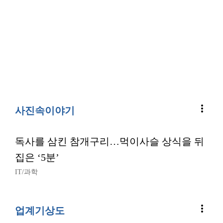
more_vert
사진속이야기
독사를 삼킨 참개구리…먹이사슬 상식을 뒤
집은 ‘5분’
IT/과학
more_vert
업계기상도