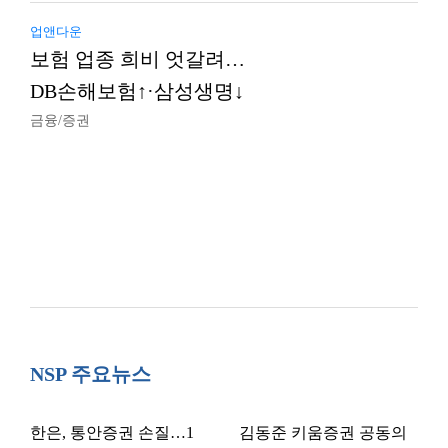
업앤다운
보험 업종 희비 엇갈려…
DB손해보험↑·삼성생명↓
금융/증권
NSP 주요뉴스
한은, 통안증권 손질…1
김동준 키움증권 공동의