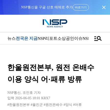
close
NSP통신을 구글 선호 매체로 추가
바로가기
manage_search
뉴스
전국은 지금
NSP리포트
소상공인
이슈
NSPTV
한울원전본부, 원전 온배수
이용 양식 어·패류 방류
NSP통신
,
조인호 기자
입력 2026-06-05 18:01
KRX7
#한울원전본부
#울진군
#원전온배수
#양식
#어류