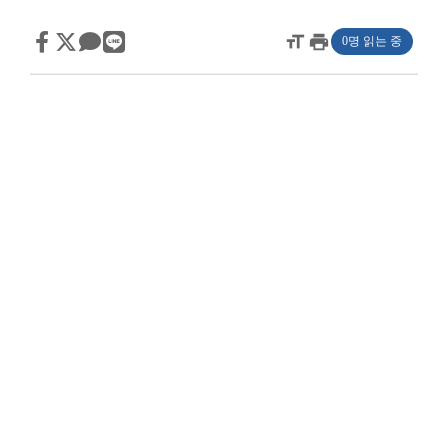
format_size
print
0명 읽는 중