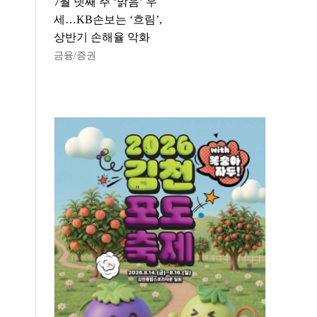
7월 넷째 주 ‘맑음’ 우
세…KB손보는 ‘흐림’,
상반기 손해율 악화
금융/증권