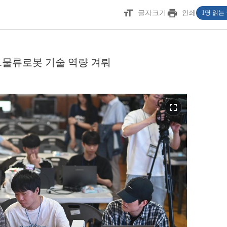
format_size
print
글자크기
인쇄
1명 읽는
...물류로봇 기술 역량 겨뤄
fullscreen