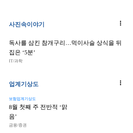
more_vert
사진속이야기
독사를 삼킨 참개구리…먹이사슬 상식을 뒤
집은 ‘5분’
IT/과학
more_vert
업계기상도
보험업계기상도
8월 첫째 주 전반적 ‘맑
음’
금융/증권