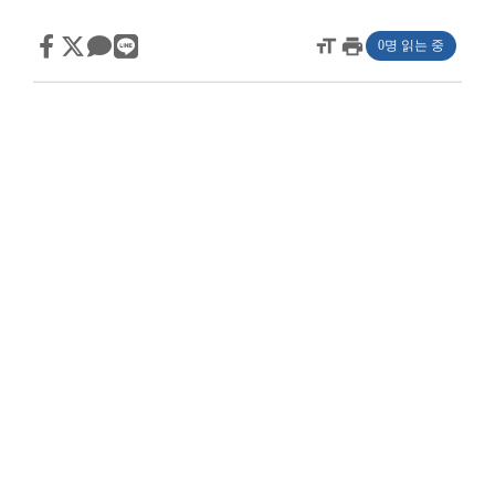
format_size
print
0명 읽는 중