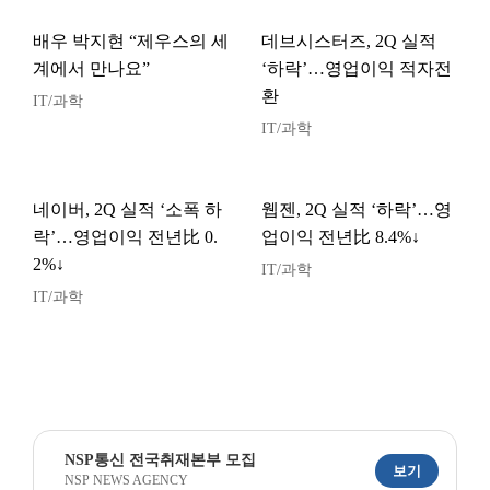
배우 박지현 “제우스의 세
데브시스터즈, 2Q 실적
계에서 만나요”
‘하락’…영업이익 적자전
환
IT/과학
IT/과학
네이버, 2Q 실적 ‘소폭 하
웹젠, 2Q 실적 ‘하락’…영
락’…영업이익 전년比 0.
업이익 전년比 8.4%↓
2%↓
IT/과학
IT/과학
NSP통신 전국취재본부 모집
보기
NSP NEWS AGENCY