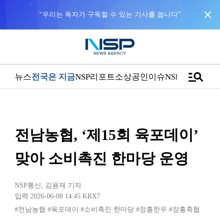
close
“우리는 독자가 구독할 수 있는 기사를 씁니다”
manage_search
뉴스
전국은 지금
NSP리포트
소상공인
이슈
NSPTV
전남농협, ‘제15회 육포데이’
맞아 소비촉진 한마당 운영
NSP통신
,
김용재 기자
입력 2026-06-08 14:45
KRX7
#전남농협
#육포데이
#소비촉진 한마당
#장흥한우
#장흥축협