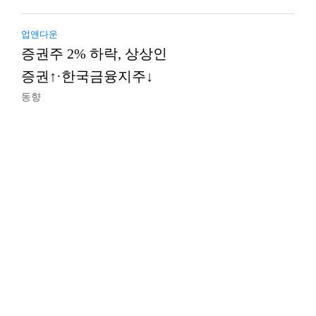
업앤다운
증권주 2% 하락, 상상인
증권↑·한국금융지주↓
동향