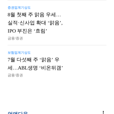
증권업계기상도
8월 첫째 주 맑음 우세…
실적·신사업 확대 ‘맑음’,
IPO 부진은 ‘흐림’
금융/증권
보험업계기상도
7월 다섯째 주 ‘맑음’ 우
세…ABL생명 ‘비온뒤갬’
금융/증권
more_vert