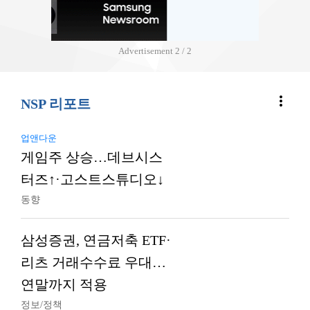
Advertisement
2 / 2
more_vert
NSP 리포트
업앤다운
게임주 상승…데브시스
터즈↑·고스트스튜디오↓
동향
삼성증권, 연금저축 ETF·
리츠 거래수수료 우대…
연말까지 적용
정보/정책