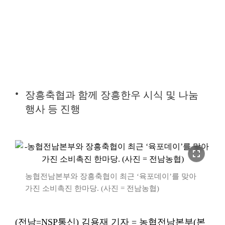
장흥축협과 함께 장흥한우 시식 및 나눔
행사 등 진행
fullscreen
농협전남본부와 장흥축협이 최근 ‘육포데이’를 맞아
가진 소비촉진 한마당. (사진 = 전남농협)
(전남=NSP통신) 김용재 기자 = 농협전남본부(본