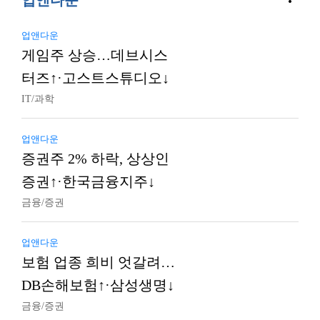
업앤다운
업앤다운
게임주 상승…데브시스
터즈↑·고스트스튜디오↓
IT/과학
업앤다운
증권주 2% 하락, 상상인
증권↑·한국금융지주↓
금융/증권
업앤다운
보험 업종 희비 엇갈려…
DB손해보험↑·삼성생명↓
금융/증권