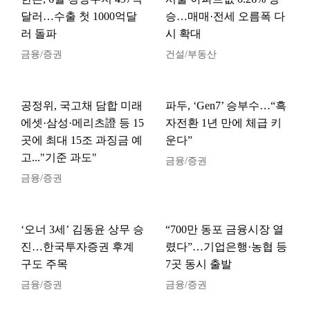
달러…수출 첫 1000억달
승…매매·전세 오름폭 다
러 돌파
시 확대
금융/증권
건설/부동산
공정위, 국고채 담합 미래
파두, ‘Gen7’ 승부수…“흑
에셋·삼성·메리츠證 등 15
자전환 1년 만에 체급 키
곳에 최대 15조 과징금 예
운다”
고..."기준 과도"
금융/증권
금융/증권
‘오너 3세’ 김동윤 상무 승
“700만 동포 금융시장 열
진…한국투자증권 후계
렸다”…기업은행·농협 등
구도 주목
7곳 동시 출발
금융/증권
금융/증권