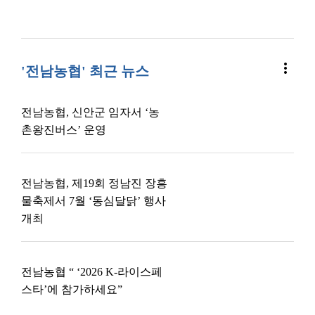
more_vert
'전남농협' 최근 뉴스
전남농협, 신안군 임자서 ‘농
촌왕진버스’ 운영
전남농협, 제19회 정남진 장흥
물축제서 7월 ‘동심달닭’ 행사
개최
전남농협 “ ‘2026 K-라이스페
스타’에 참가하세요”