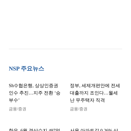
NSP 주요뉴스
Sh수협은행, 상상인증권
정부, 세제개편안에 전세
인수 추진…지주 전환 ‘승
대출까지 조인다…월세
부수’
난 무주택자 직격
금융/증권
금융/증권
한은, 6월 경상수지 497억
서울 아파트값 0.26% 상