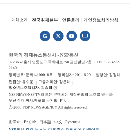
전국취재본부
언론윤리
개인정보처리방침
매체소개
한국의 경제뉴스통신사 - NSP통신
07236 서울시 영등포구 국회대로750 금산빌딩 2층
TEL: 02-3272-
2140
등록번호: 문화 나 00018호
등록일자: 2011.6.29
발행인: 김정태
편집인: 류수운
고충처리인: 강은태
청소년보호책임자: 김승철
launch
NSP NEWS·NSP TV의 모든 콘텐츠는 저작권법의 보호를 받는바,
무단 전재.복사.배포를 금지합니다.
ⓒ 2006. NSP NEWS AGENCY. All rights reserved.
한국어
English
日本語
中文
Русский
NSP통신 주요 뉴스는 다우존스 팩티바에 다국어로