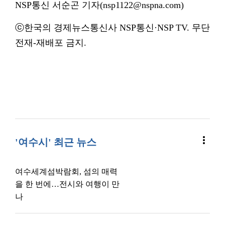
NSP통신 서순곤 기자(nsp1122@nspna.com)
ⓒ한국의 경제뉴스통신사 NSP통신·NSP TV. 무단
전재-재배포 금지.
more_vert
'여수시' 최근 뉴스
여수세계섬박람회, 섬의 매력
을 한 번에…전시와 여행이 만
나