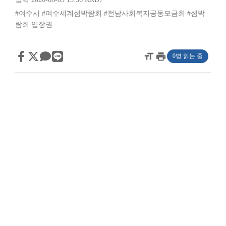
#여수시
#여수세계섬박람회
#전남사회복지공동모금회
#섬박
람회 입장권
format_size
print
0명 읽는 중