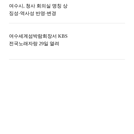
여수시, 청사 회의실 명칭 상
징성·역사성 반영·변경
여수세계섬박람회장서 KBS
전국노래자랑 29일 열려