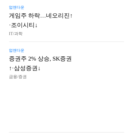
업앤다운
게임주 하락…네오리진↑
·조이시티↓
IT/과학
업앤다운
증권주 2% 상승, SK증권
↑·삼성증권↓
금융/증권