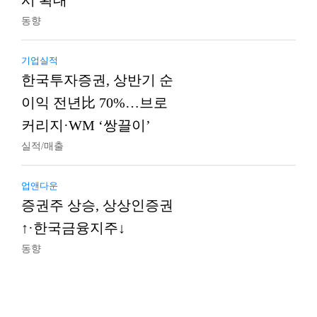
시 확대
동향
기업실적
한국투자증권, 상반기 순
이익 전년比 70%…브로
커리지·WM ‘쌍끌이’
실적/매출
업앤다운
증권주 상승, 상상인증권
↑·한국금융지주↓
동향