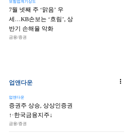
보험업계기상도
7월 넷째 주 ‘맑음’ 우
세…KB손보는 ‘흐림’, 상
반기 손해율 악화
금융/증권
more_vert
업앤다운
업앤다운
증권주 상승, 상상인증권
↑·한국금융지주↓
금융/증권