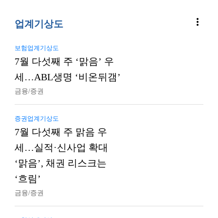
more_vert
업계기상도
보험업계기상도
7월 다섯째 주 ‘맑음’ 우
세…ABL생명 ‘비온뒤갬’
금융/증권
증권업계기상도
7월 다섯째 주 맑음 우
세…실적·신사업 확대
‘맑음’, 채권 리스크는
‘흐림’
금융/증권