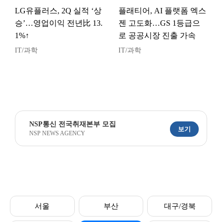
LG유플러스, 2Q 실적 ‘상
플래티어, AI 플랫폼 엑스
승’…영업이익 전년比 13.
젠 고도화…GS 1등급으
1%↑
로 공공시장 진출 가속
IT/과학
IT/과학
NSP통신 전국취재본부 모집
보기
NSP NEWS AGENCY
서울
부산
대구/경북