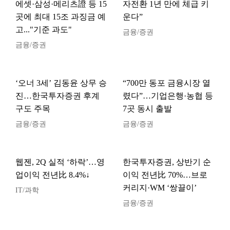
에셋·삼성·메리츠證 등 15
자전환 1년 만에 체급 키
곳에 최대 15조 과징금 예
운다”
고..."기준 과도"
금융/증권
금융/증권
‘오너 3세’ 김동윤 상무 승
“700만 동포 금융시장 열
진…한국투자증권 후계
렸다”…기업은행·농협 등
구도 주목
7곳 동시 출발
금융/증권
금융/증권
웹젠, 2Q 실적 ‘하락’…영
한국투자증권, 상반기 순
업이익 전년比 8.4%↓
이익 전년比 70%…브로
커리지·WM ‘쌍끌이’
IT/과학
금융/증권