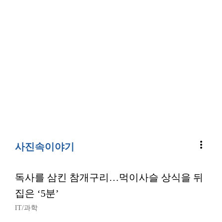
more_vert
사진속이야기
독사를 삼킨 참개구리…먹이사슬 상식을 뒤
집은 ‘5분’
IT/과학