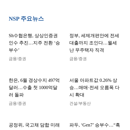
NSP 주요뉴스
Sh수협은행, 상상인증권
정부, 세제개편안에 전세
인수 추진…지주 전환 ‘승
대출까지 조인다…월세
부수’
난 무주택자 직격
금융/증권
금융/증권
한은, 6월 경상수지 497억
서울 아파트값 0.26% 상
달러…수출 첫 1000억달
승…매매·전세 오름폭 다
러 돌파
시 확대
금융/증권
건설/부동산
공정위, 국고채 담합 미래
파두, ‘Gen7’ 승부수…“흑