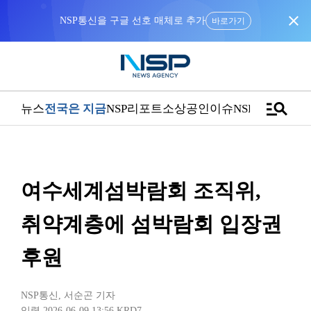
close
NSP통신을 구글 선호 매체로 추가
바로가기
manage_search
뉴스
전국은 지금
NSP리포트
소상공인
이슈
NSPTV
여수세계섬박람회 조직위,
취약계층에 섬박람회 입장권
후원
NSP통신
,
서순곤 기자
입력 2026-06-09 13:56
KRD7