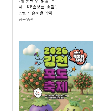
7월 넷째 주 ‘맑음’ 우
세…KB손보는 ‘흐림’,
상반기 손해율 악화
금융/증권