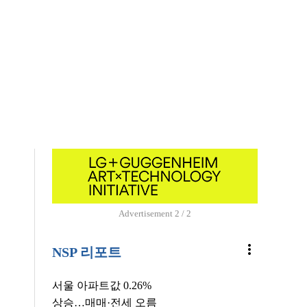
Advertisement
1 / 2
more_vert
NSP 리포트
서울 아파트값 0.26%
상승…매매·전세 오름