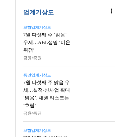
more_vert
업계기상도
보험업계기상도
7월 다섯째 주 ‘맑음’
우세…ABL생명 ‘비온
뒤갬’
금융/증권
증권업계기상도
7월 다섯째 주 맑음 우
세…실적·신사업 확대
‘맑음’, 채권 리스크는
‘흐림’
금융/증권
보험업계기상도