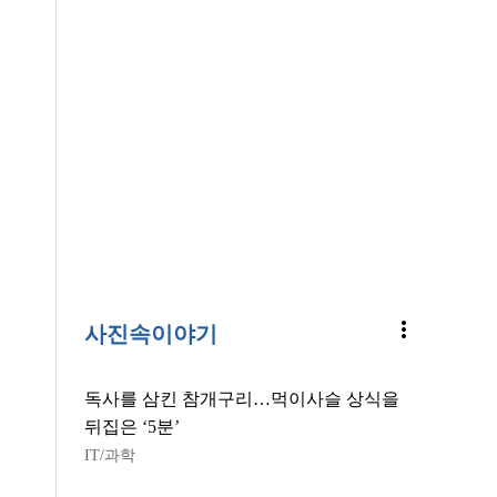
more_vert
사진속이야기
독사를 삼킨 참개구리…먹이사슬 상식을
뒤집은 ‘5분’
IT/과학