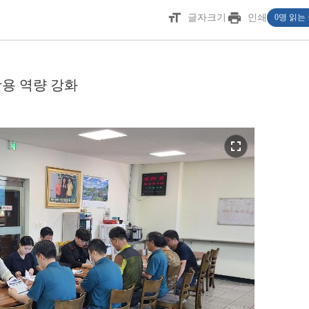
format_size
print
글자크기
인쇄
0명 읽는
활용 역량 강화
fullscreen