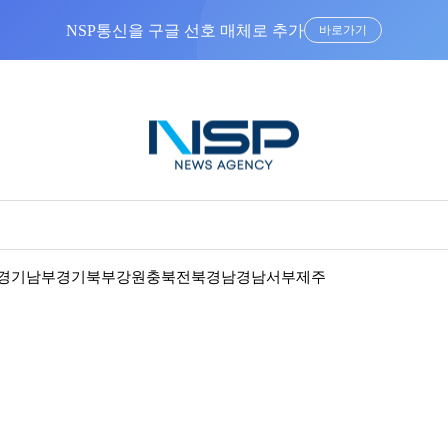
NSP통신을 구글 선호 매체로 추가
바로가기
경기남부
경기북부
강원
충북
전북
경남
경남서부
제주