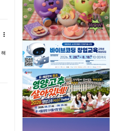
more_vert
 해