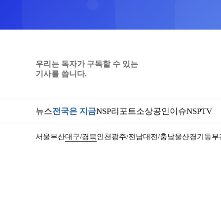
우리는 독자가 구독할 수 있는
기사를 씁니다.
뉴스
전국은 지금
NSP리포트
소상공인
이슈
NSPTV
서울
부산
대구/경북
인천
광주/전남
대전/충남
울산
경기동부