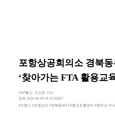
포항상공회의소 경북동
‘찾아가는 FTA 활용교육
NSP통신
,
조인호 기자
입력 2026-06-09 18:50
KRD7
#포항시
#포항상의
#경북동부FTA통상진흥센터
#영덕군
#사