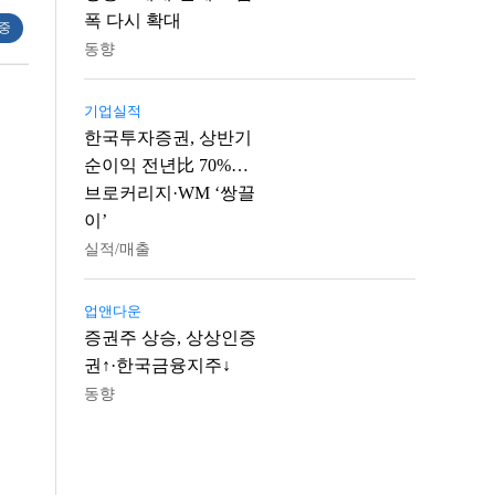
폭 다시 확대
 중
동향
기업실적
한국투자증권, 상반기
순이익 전년比 70%…
브로커리지·WM ‘쌍끌
이’
실적/매출
업앤다운
증권주 상승, 상상인증
권↑·한국금융지주↓
동향