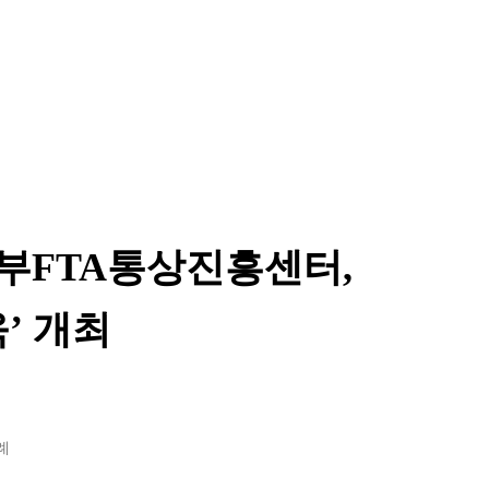
부FTA통상진흥센터,
’ 개최
례