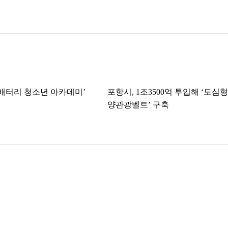
K-배터리 청소년 아카데미’
포항시, 1조3500억 투입해 ‘도심형
양관광벨트’ 구축