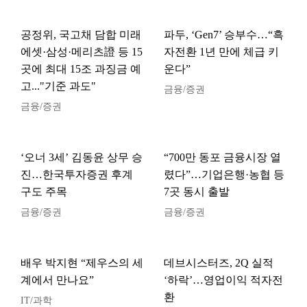
공정위, 국고채 담합 미래
파두, ‘Gen7’ 승부수…“흑
에셋·삼성·메리츠證 등 15
자전환 1년 만에 체급 키
곳에 최대 15조 과징금 예
운다”
고..."기준 과도"
금융/증권
금융/증권
‘오너 3세’ 김동윤 상무 승
“700만 동포 금융시장 열
진…한국투자증권 후계
렸다”…기업은행·농협 등
구도 주목
7곳 동시 출발
금융/증권
금융/증권
배우 박지현 “제우스의 세
데브시스터즈, 2Q 실적
계에서 만나요”
‘하락’…영업이익 적자전
환
IT/과학