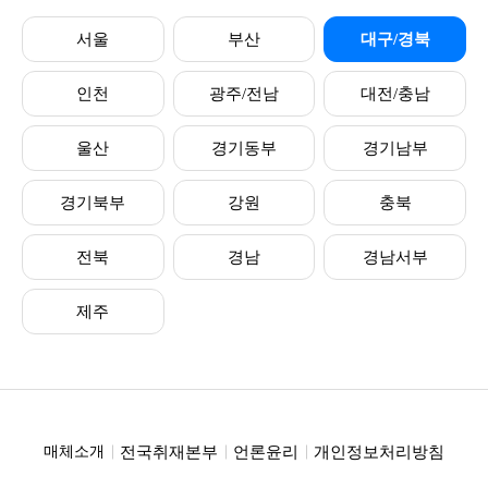
서울
부산
대구/경북
인천
광주/전남
대전/충남
울산
경기동부
경기남부
경기북부
강원
충북
전북
경남
경남서부
제주
전국취재본부
언론윤리
개인정보처리방침
매체소개