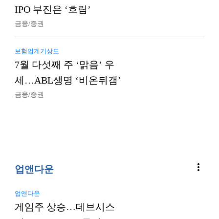
IPO 부진은 ‘흐림’
금융/증권
보험업계기상도
7월 다섯째 주 ‘맑음’ 우
세…ABL생명 ‘비온뒤갬’
금융/증권
more_vert
업앤다운
업앤다운
게임주 상승…데브시스