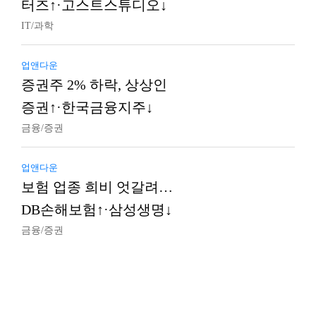
터즈↑·고스트스튜디오↓
IT/과학
업앤다운
증권주 2% 하락, 상상인
증권↑·한국금융지주↓
금융/증권
업앤다운
보험 업종 희비 엇갈려…
DB손해보험↑·삼성생명↓
금융/증권