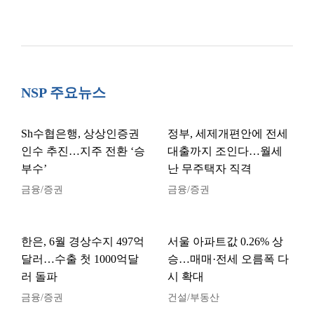
NSP 주요뉴스
Sh수협은행, 상상인증권
정부, 세제개편안에 전세
인수 추진…지주 전환 ‘승
대출까지 조인다…월세
부수’
난 무주택자 직격
금융/증권
금융/증권
한은, 6월 경상수지 497억
서울 아파트값 0.26% 상
달러…수출 첫 1000억달
승…매매·전세 오름폭 다
러 돌파
시 확대
금융/증권
건설/부동산