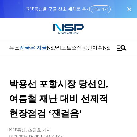
close
NSP통신을 구글 선호 매체로 추가
바로가기
manage_search
뉴스
전국은 지금
NSP리포트
소상공인
이슈
NSPTV
박용선 포항시장 당선인,
여름철 재난 대비 선제적
현장점검 ‘잰걸음’
NSP통신
,
조인호 기자
입력 2026-06-09 17:44
KRX7