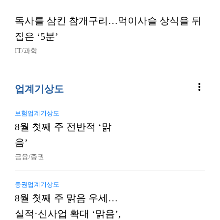
독사를 삼킨 참개구리…먹이사슬 상식을 뒤
집은 ‘5분’
IT/과학
more_vert
업계기상도
보험업계기상도
8월 첫째 주 전반적 ‘맑
음’
금융/증권
증권업계기상도
8월 첫째 주 맑음 우세…
실적·신사업 확대 ‘맑음’,