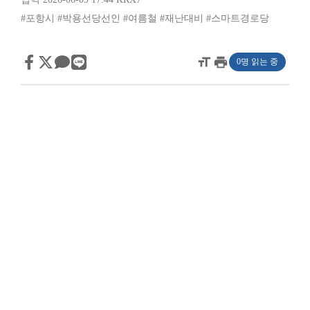
#포항시
#박용선당선인
#여름철
#재난대비
#스마트경로당
format_size
print
0명 읽는 중