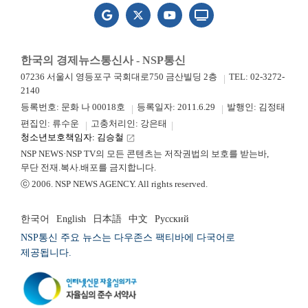
한국의 경제뉴스통신사 - NSP통신
07236 서울시 영등포구 국회대로750 금산빌딩 2층
TEL: 02-3272-
2140
등록번호: 문화 나 00018호
등록일자: 2011.6.29
발행인: 김정태
편집인: 류수운
고충처리인: 강은태
청소년보호책임자: 김승철
launch
NSP NEWS·NSP TV의 모든 콘텐츠는 저작권법의 보호를 받는바,
무단 전재.복사.배포를 금지합니다.
ⓒ 2006. NSP NEWS AGENCY. All rights reserved.
한국어
English
日本語
中文
Русский
NSP통신 주요 뉴스는 다우존스 팩티바에 다국어로
제공됩니다.