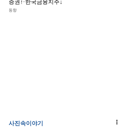
증권↑·한국금융지주↓
동향
more_vert
사진속이야기