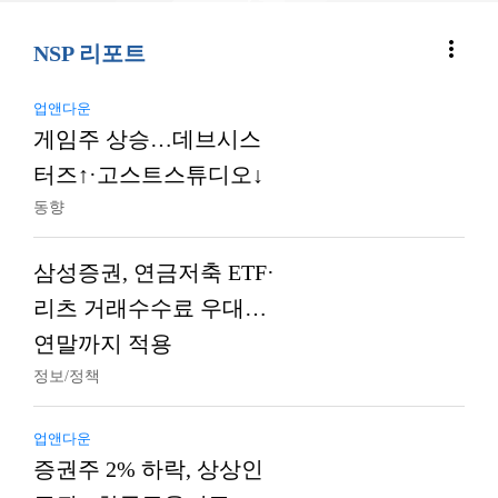
more_vert
NSP 리포트
업앤다운
게임주 상승…데브시스
터즈↑·고스트스튜디오↓
동향
삼성증권, 연금저축 ETF·
리츠 거래수수료 우대…
연말까지 적용
정보/정책
업앤다운
증권주 2% 하락, 상상인