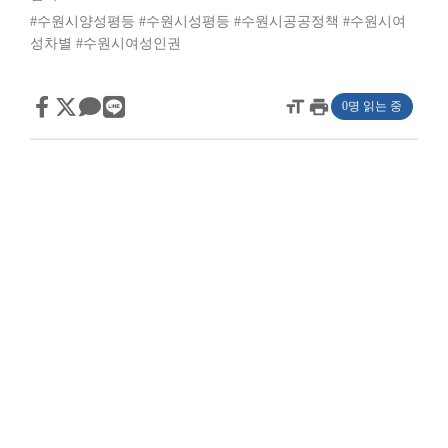
#수원시양성평등
#수원시성평등
#수원시공공정책
#수원시여
성차별
#수원시여성인권
format_size
print
0명 읽는 중