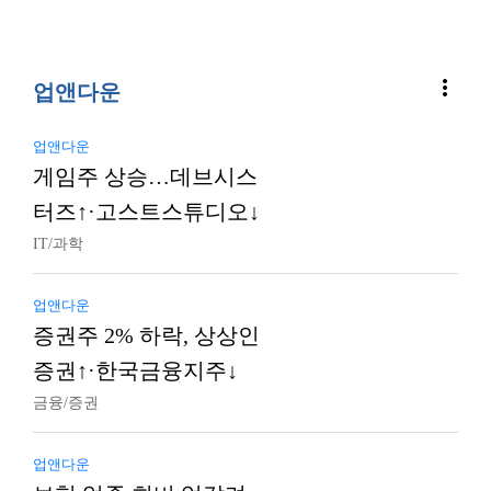
more_vert
업앤다운
업앤다운
게임주 상승…데브시스
터즈↑·고스트스튜디오↓
IT/과학
업앤다운
증권주 2% 하락, 상상인
증권↑·한국금융지주↓
금융/증권
업앤다운