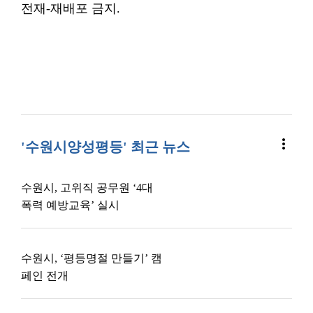
전재-재배포 금지.
more_vert
'수원시양성평등' 최근 뉴스
수원시, 고위직 공무원 ‘4대
폭력 예방교육’ 실시
수원시, ‘평등명절 만들기’ 캠
페인 전개