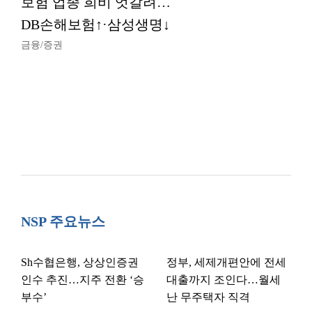
보험 업종 희비 엇갈려…
DB손해보험↑·삼성생명↓
금융/증권
NSP 주요뉴스
Sh수협은행, 상상인증권
정부, 세제개편안에 전세
인수 추진…지주 전환 ‘승
대출까지 조인다…월세
부수’
난 무주택자 직격