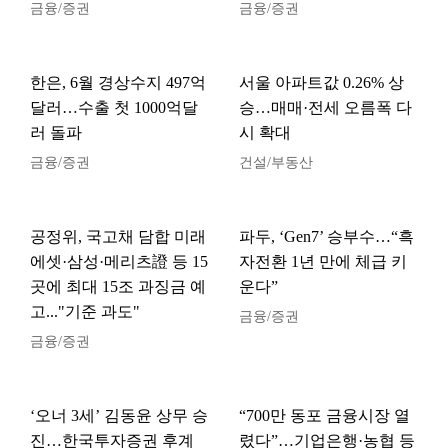
금융/증권
금융/증권
한은, 6월 경상수지 497억
서울 아파트값 0.26% 상
달러…수출 첫 1000억달
승…매매·전세 오름폭 다
러 돌파
시 확대
금융/증권
건설/부동산
공정위, 국고채 담합 미래
파두, ‘Gen7’ 승부수…“흑
에셋·삼성·메리츠證 등 15
자전환 1년 만에 체급 키
곳에 최대 15조 과징금 예
운다”
고..."기준 과도"
금융/증권
금융/증권
‘오너 3세’ 김동윤 상무 승
“700만 동포 금융시장 열
진…한국투자증권 후계
렸다”…기업은행·농협 등