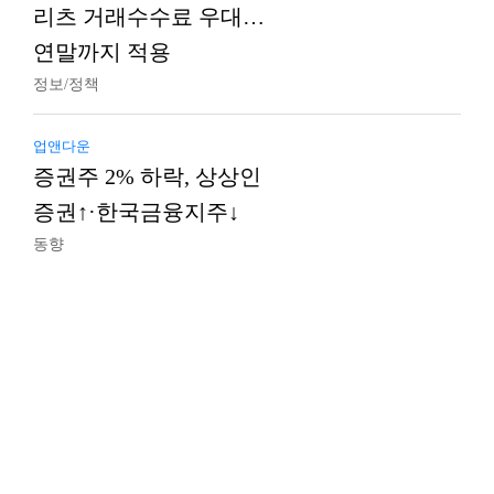
리츠 거래수수료 우대…
연말까지 적용
정보/정책
업앤다운
증권주 2% 하락, 상상인
증권↑·한국금융지주↓
동향