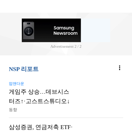
Advertisement
2 / 2
more_vert
NSP 리포트
업앤다운
게임주 상승…데브시스
터즈↑·고스트스튜디오↓
동향
삼성증권, 연금저축 ETF·