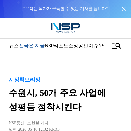
close
“우리는 독자가 구독할 수 있는 기사를 씁니다”
manage_search
뉴스
전국은 지금
NSP리포트
소상공인
이슈
NSPTV
시정책브리핑
수원시, 50개 주요 사업에
성평등 정착시킨다
NSP통신
,
조현철 기자
입력 2026-06-10 12:32
KRX3