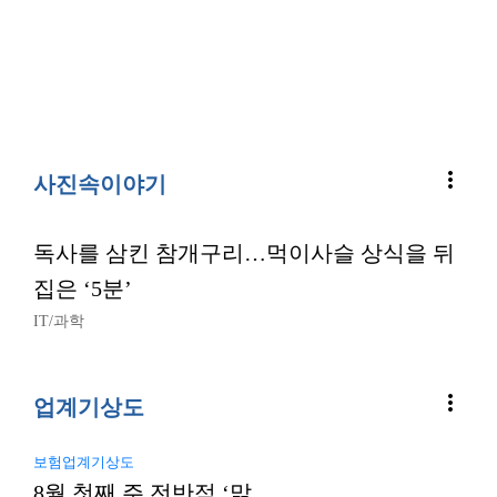
more_vert
사진속이야기
독사를 삼킨 참개구리…먹이사슬 상식을 뒤
집은 ‘5분’
IT/과학
more_vert
업계기상도
보험업계기상도
8월 첫째 주 전반적 ‘맑