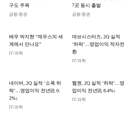
구도 주목
7곳 동시 출발
금융/증권
금융/증권
배우 박지현 “제우스의 세
데브시스터즈, 2Q 실적
계에서 만나요”
‘하락’…영업이익 적자전
환
IT/과학
IT/과학
네이버, 2Q 실적 ‘소폭 하
웹젠, 2Q 실적 ‘하락’…영
락’…영업이익 전년比 0.
업이익 전년比 8.4%↓
2%↓
IT/과학
IT/과학