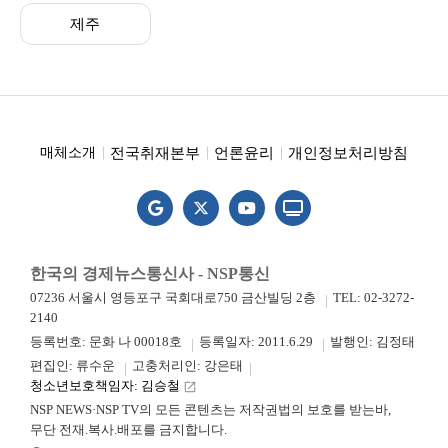
제주
전국취재본부
언론윤리
개인정보처리방침
매체소개
한국의 경제뉴스통신사 - NSP통신
07236 서울시 영등포구 국회대로750 금산빌딩 2층
TEL: 02-3272-
2140
등록번호: 문화 나 00018호
등록일자: 2011.6.29
발행인: 김정태
편집인: 류수운
고충처리인: 강은태
청소년보호책임자: 김승철
launch
NSP NEWS·NSP TV의 모든 콘텐츠는 저작권법의 보호를 받는바,
무단 전재.복사.배포를 금지합니다.