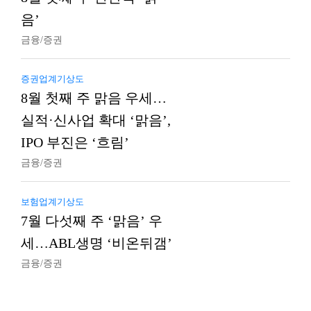
음’
금융/증권
증권업계기상도
8월 첫째 주 맑음 우세…
실적·신사업 확대 ‘맑음’,
IPO 부진은 ‘흐림’
금융/증권
보험업계기상도
7월 다섯째 주 ‘맑음’ 우
세…ABL생명 ‘비온뒤갬’
금융/증권