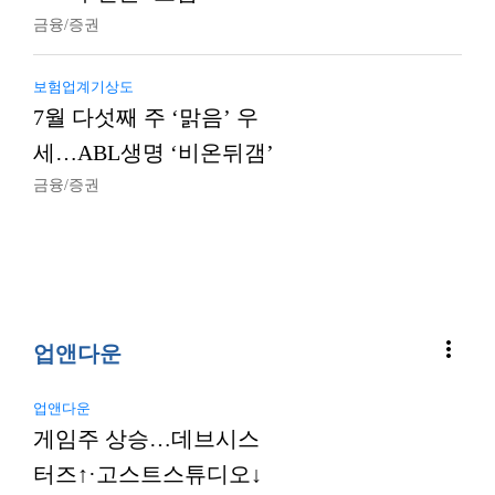
금융/증권
보험업계기상도
7월 다섯째 주 ‘맑음’ 우
세…ABL생명 ‘비온뒤갬’
금융/증권
more_vert
업앤다운
업앤다운
게임주 상승…데브시스
터즈↑·고스트스튜디오↓