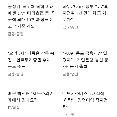
공정위, 국고채 담합 미래
파두, ‘Gen7’ 승부수…“흑
에셋·삼성·메리츠證 등 15
자전환 1년 만에 체급 키
곳에 최대 15조 과징금 예
운다”
고..."기준 과도"
금융/증권
금융/증권
‘오너 3세’ 김동윤 상무 승
“700만 동포 금융시장 열
진…한국투자증권 후계
렸다”…기업은행·농협 등
구도 주목
7곳 동시 출발
금융/증권
금융/증권
배우 박지현 “제우스의 세
데브시스터즈, 2Q 실적
계에서 만나요”
‘하락’…영업이익 적자전
환
IT/과학
IT/과학