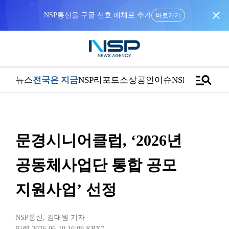
close
바로가기
manage_search
뉴스
전국은 지금
NSP리포트
소상공인
이슈
NSPTV
문경시니어클럽, ‘2026년
공동체사업단 통합 공모
지원사업’ 선정
NSP통신
,
김대원 기자
입력 2026-06-10 16:09
KRX7