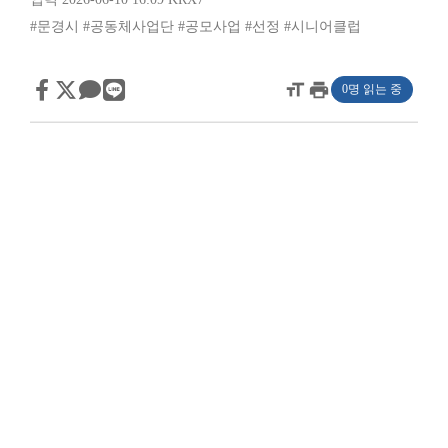
#문경시
#공동체사업단
#공모사업
#선정
#시니어클럽
format_size
print
0명 읽는 중