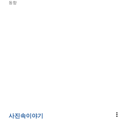
동향
more_vert
사진속이야기