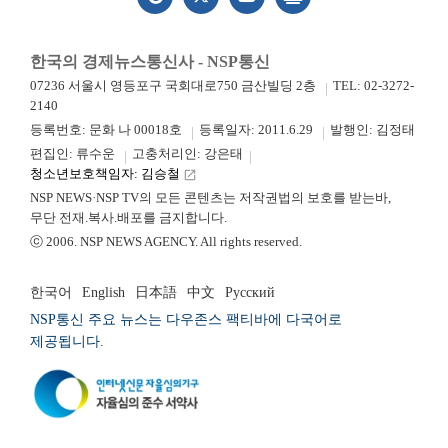
한국의 경제뉴스통신사 - NSP통신
07236 서울시 영등포구 국회대로750 금산빌딩 2층
TEL: 02-3272-
2140
등록번호: 문화 나 00018호
등록일자: 2011.6.29
발행인: 김정태
편집인: 류수운
고충처리인: 강은태
청소년보호책임자: 김승철
launch
NSP NEWS·NSP TV의 모든 콘텐츠는 저작권법의 보호를 받는바,
무단 전재.복사.배포를 금지합니다.
ⓒ 2006. NSP NEWS AGENCY. All rights reserved.
한국어
English
日本語
中文
Русский
NSP통신 주요 뉴스는 다우존스 팩티바에 다국어로
제공됩니다.