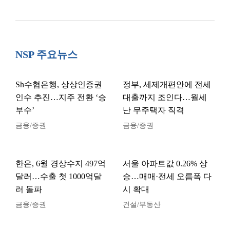
NSP 주요뉴스
Sh수협은행, 상상인증권
정부, 세제개편안에 전세
인수 추진…지주 전환 ‘승
대출까지 조인다…월세
부수’
난 무주택자 직격
금융/증권
금융/증권
한은, 6월 경상수지 497억
서울 아파트값 0.26% 상
달러…수출 첫 1000억달
승…매매·전세 오름폭 다
러 돌파
시 확대
금융/증권
건설/부동산