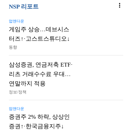
more_vert
NSP 리포트
업앤다운
게임주 상승…데브시스
터즈↑·고스트스튜디오↓
동향
삼성증권, 연금저축 ETF·
리츠 거래수수료 우대…
연말까지 적용
정보/정책
업앤다운
증권주 2% 하락, 상상인
증권↑·한국금융지주↓