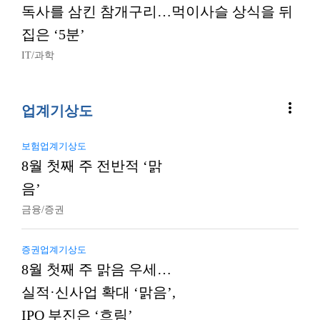
독사를 삼킨 참개구리…먹이사슬 상식을 뒤
집은 ‘5분’
IT/과학
more_vert
업계기상도
보험업계기상도
8월 첫째 주 전반적 ‘맑
음’
금융/증권
증권업계기상도
8월 첫째 주 맑음 우세…
실적·신사업 확대 ‘맑음’,
IPO 부진은 ‘흐림’