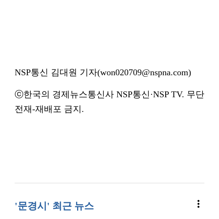
NSP통신 김대원 기자(won020709@nspna.com)
ⓒ한국의 경제뉴스통신사 NSP통신·NSP TV. 무단
전재-재배포 금지.
more_vert
'문경시' 최근 뉴스