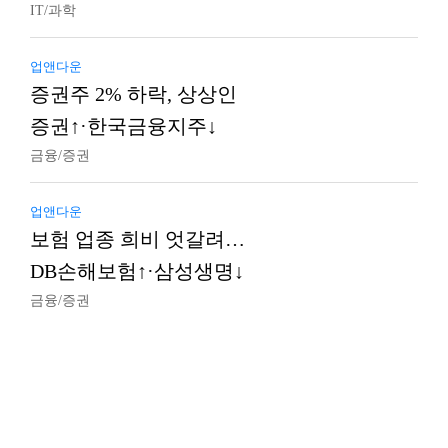
IT/과학
업앤다운
증권주 2% 하락, 상상인
증권↑·한국금융지주↓
금융/증권
업앤다운
보험 업종 희비 엇갈려…
DB손해보험↑·삼성생명↓
금융/증권