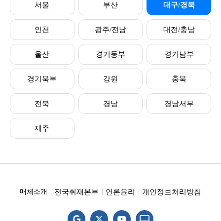
서울
부산
대구/경북
인천
광주/전남
대전/충남
울산
경기동부
경기남부
경기북부
강원
충북
전북
경남
경남서부
제주
전국취재본부
언론윤리
개인정보처리방침
매체소개