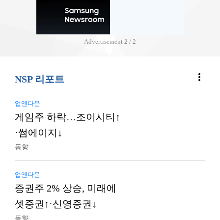
Advertisement
2 / 2
more_vert
NSP 리포트
업앤다운
게임주 하락…조이시티↑
·썸에이지↓
동향
업앤다운
증권주 2% 상승, 미래에
셋증권↑·신영증권↓
동향