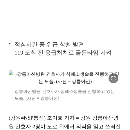
점심시간 중 위급 상황 발견
119 도착 전 응급처치로 골든타임 지켜
fullscreen
강릉아산병원 간호사가 심폐소생술을 진행하고 있는
모습. (사진 = 강릉아산)
(강원=NSP통신) 조이호 기자 = 강원 강릉아산병
원 간호사 2명이 도로 위에서 의식을 잃고 쓰러진