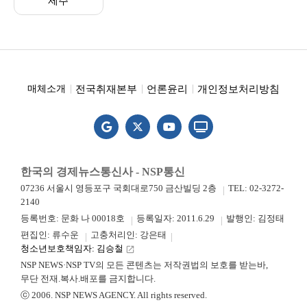
제주
전국취재본부
언론윤리
개인정보처리방침
매체소개
한국의 경제뉴스통신사 - NSP통신
07236 서울시 영등포구 국회대로750 금산빌딩 2층
TEL: 02-3272-
2140
등록번호: 문화 나 00018호
등록일자: 2011.6.29
발행인: 김정태
편집인: 류수운
고충처리인: 강은태
청소년보호책임자: 김승철
launch
NSP NEWS·NSP TV의 모든 콘텐츠는 저작권법의 보호를 받는바,
무단 전재.복사.배포를 금지합니다.
ⓒ 2006. NSP NEWS AGENCY. All rights reserved.