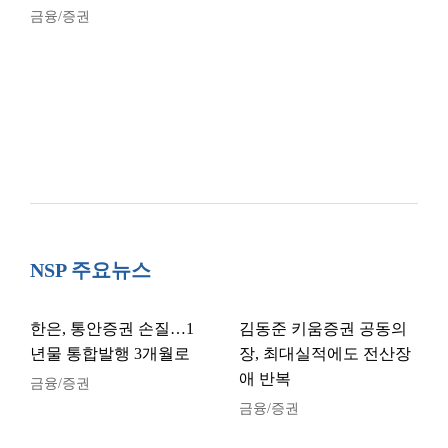
금융/증권
NSP 주요뉴스
한은, 통안증권 손질…1
김동준 키움증권 공동의
년물 통합발행 3개월로
장, 최대실적에도 전산장
애 반복
금융/증권
금융/증권