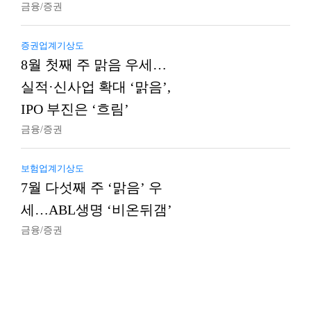
금융/증권
증권업계기상도
8월 첫째 주 맑음 우세…
실적·신사업 확대 ‘맑음’,
IPO 부진은 ‘흐림’
금융/증권
보험업계기상도
7월 다섯째 주 ‘맑음’ 우
세…ABL생명 ‘비온뒤갬’
금융/증권