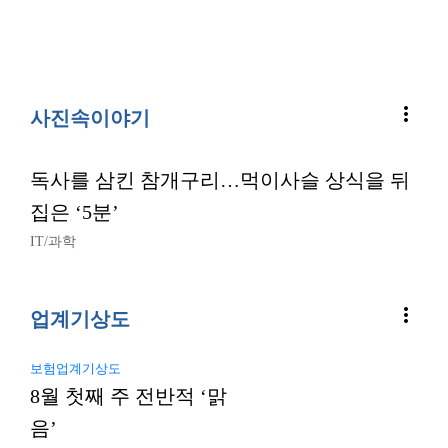
more_vert
사진속이야기
독사를 삼킨 참개구리…먹이사슬 상식을 뒤
집은 ‘5분’
IT/과학
more_vert
업계기상도
보험업계기상도
8월 첫째 주 전반적 ‘맑
음’