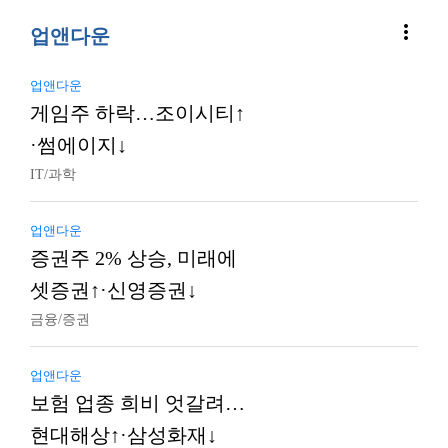
more_vert
업앤다운
업앤다운
게임주 하락…조이시티↑
·썸에이지↓
IT/과학
업앤다운
증권주 2% 상승, 미래에
셋증권↑·신영증권↓
금융/증권
업앤다운
보험 업종 희비 엇갈려…
현대해상↑·삼성화재↓