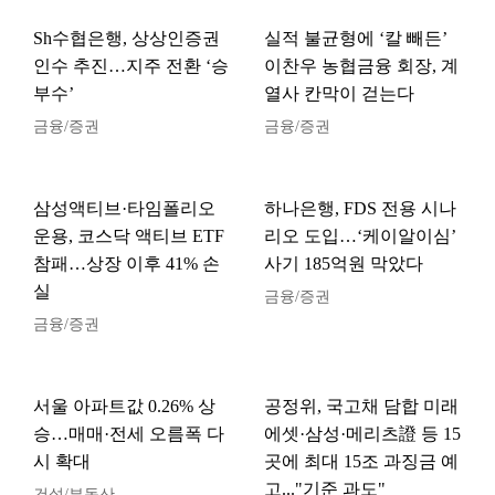
Sh수협은행, 상상인증권
실적 불균형에 ‘칼 빼든’
인수 추진…지주 전환 ‘승
이찬우 농협금융 회장, 계
부수’
열사 칸막이 걷는다
금융/증권
금융/증권
삼성액티브·타임폴리오
하나은행, FDS 전용 시나
운용, 코스닥 액티브 ETF
리오 도입…‘케이알이심’
참패…상장 이후 41% 손
사기 185억원 막았다
실
금융/증권
금융/증권
서울 아파트값 0.26% 상
공정위, 국고채 담합 미래
승…매매·전세 오름폭 다
에셋·삼성·메리츠證 등 15
시 확대
곳에 최대 15조 과징금 예
고..."기준 과도"
건설/부동산