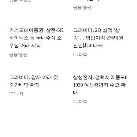
금융/증권
카카오페이증권, 삼전·SK
그라비티, 2Q 실적 ‘상
하이닉스 등 국내주식 소
승’… 영업이익 276억원
수점 거래 시작
전년比 40.2%↑
금융/증권
IT/과학
그라비티, 창사 이래 첫
삼성전자, 갤럭시 Z 폴드8
중간배당 확정
1030 여성층까지 수요 확
대
IT/과학
IT/과학