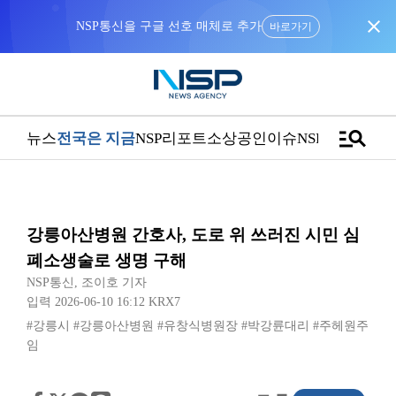
close
NSP통신을 구글 선호 매체로 추가
바로가기
manage_search
뉴스
전국은 지금
NSP리포트
소상공인
이슈
NSPTV
강릉아산병원 간호사, 도로 위 쓰러진 시민 심
폐소생술로 생명 구해
NSP통신
,
조이호 기자
입력 2026-06-10 16:12
KRX7
#강릉시
#강릉아산병원
#유창식병원장
#박강륜대리
#주헤원주
임