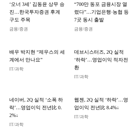
‘오너 3세’ 김동윤 상무 승
“700만 동포 금융시장 열
진…한국투자증권 후계
렸다”…기업은행·농협 등
구도 주목
7곳 동시 출발
금융/증권
금융/증권
배우 박지현 “제우스의 세
데브시스터즈, 2Q 실적
계에서 만나요”
‘하락’…영업이익 적자전
환
IT/과학
IT/과학
네이버, 2Q 실적 ‘소폭 하
웹젠, 2Q 실적 ‘하락’…영
락’…영업이익 전년比 0.
업이익 전년比 8.4%↓
2%↓
IT/과학
IT/과학