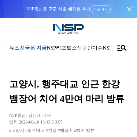
close
NSP통신을 구글 선호 매체로 추가
바로가기
manage_search
뉴스
전국은 지금
NSP리포트
소상공인
이슈
NSPTV
고양시, 행주대교 인근 한강
뱀장어 치어 4만여 마리 방류
NSP통신
,
강은태 기자
입력 2026-06-10 16:43
KRX7
#고양시
#행주대교
#한강
#뱀장어
#치어 방류