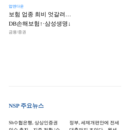
업앤다운
보험 업종 희비 엇갈려…
DB손해보험↑·삼성생명↓
금융/증권
NSP 주요뉴스
Sh수협은행, 상상인증권
정부, 세제개편안에 전세
인수 추진…지주 전환 ‘승
대출까지 조인다…월세