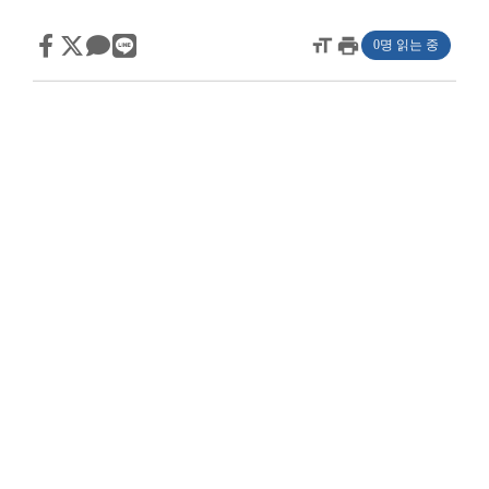
format_size
print
0명 읽는 중