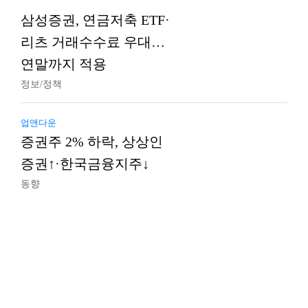
삼성증권, 연금저축 ETF·
리츠 거래수수료 우대…
연말까지 적용
정보/정책
업앤다운
증권주 2% 하락, 상상인
증권↑·한국금융지주↓
동향