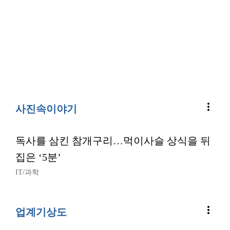
more_vert
사진속이야기
독사를 삼킨 참개구리…먹이사슬 상식을 뒤
집은 ‘5분’
IT/과학
more_vert
업계기상도