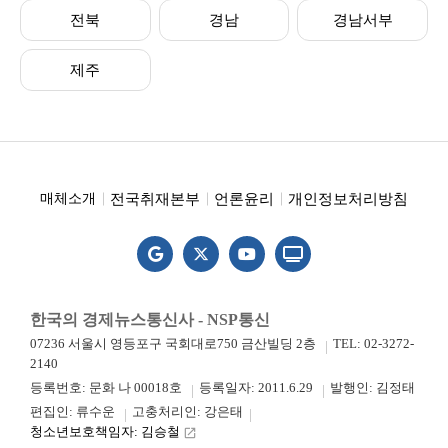
전북
경남
경남서부
제주
전국취재본부
언론윤리
개인정보처리방침
매체소개
한국의 경제뉴스통신사 - NSP통신
07236 서울시 영등포구 국회대로750 금산빌딩 2층
TEL: 02-3272-
2140
등록번호: 문화 나 00018호
등록일자: 2011.6.29
발행인: 김정태
편집인: 류수운
고충처리인: 강은태
청소년보호책임자: 김승철
launch