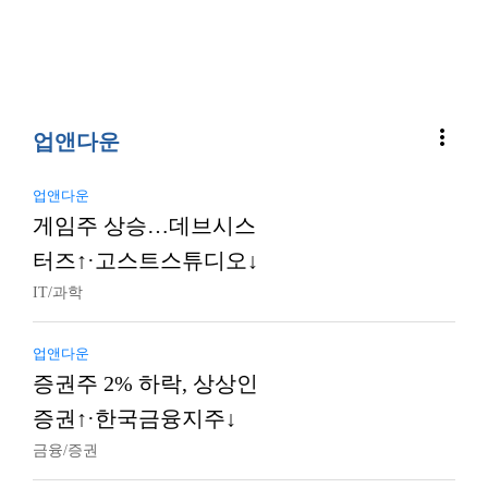
more_vert
업앤다운
업앤다운
게임주 상승…데브시스
터즈↑·고스트스튜디오↓
IT/과학
업앤다운
증권주 2% 하락, 상상인
증권↑·한국금융지주↓
금융/증권