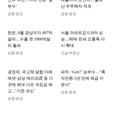
부수’
난 무주택자 직격
금융/증권
금융/증권
한은, 6월 경상수지 497억
서울 아파트값 0.26% 상
달러…수출 첫 1000억달
승…매매·전세 오름폭 다
러 돌파
시 확대
금융/증권
건설/부동산
공정위, 국고채 담합 미래
파두, ‘Gen7’ 승부수…“흑
에셋·삼성·메리츠證 등 15
자전환 1년 만에 체급 키
곳에 최대 15조 과징금 예
운다”
고..."기준 과도"
금융/증권
금융/증권