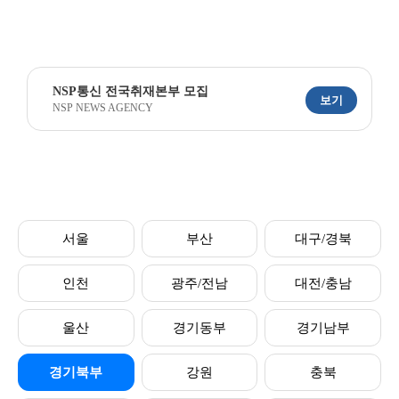
NSP통신 전국취재본부 모집
보기
NSP NEWS AGENCY
서울
부산
대구/경북
인천
광주/전남
대전/충남
울산
경기동부
경기남부
경기북부
강원
충북