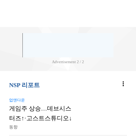
Advertisement
2 / 2
more_vert
NSP 리포트
업앤다운
게임주 상승…데브시스
터즈↑·고스트스튜디오↓
동향