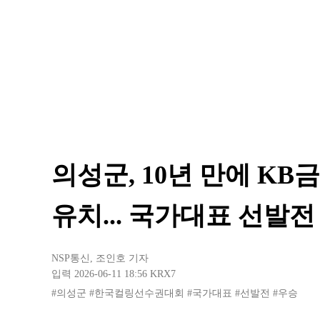
의성군, 10년 만에 K
유치... 국가대표 선발전
NSP통신
,
조인호 기자
입력 2026-06-11 18:56
KRX7
#의성군
#한국컬링선수권대회
#국가대표
#선발전
#우승