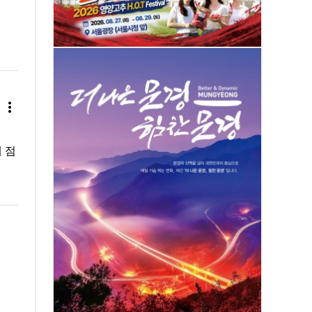
more_vert
 점