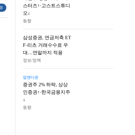
스터즈↑·고스트스튜디
 중
오↓
동향
삼성증권, 연금저축 ET
F·리츠 거래수수료 우
대…연말까지 적용
정보/정책
업앤다운
증권주 2% 하락, 상상
인증권↑·한국금융지주
↓
동향