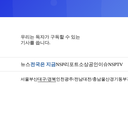
우리는 독자가 구독할 수 있는
기사를 씁니다.
뉴스
전국은 지금
NSP리포트
소상공인
이슈
NSPTV
서울
부산
대구/경북
인천
광주/전남
대전/충남
울산
경기동부