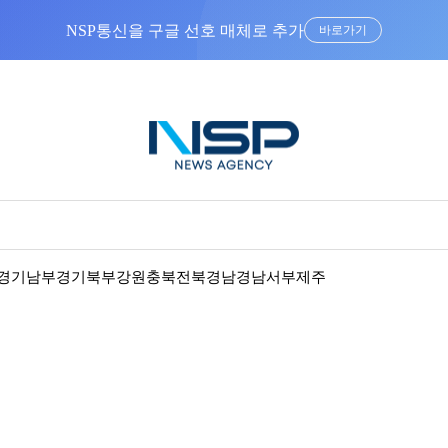
NSP통신을 구글 선호 매체로 추가
바로가기
경기남부
경기북부
강원
충북
전북
경남
경남서부
제주