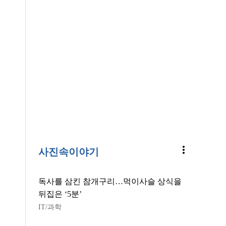
more_vert
사진속이야기
독사를 삼킨 참개구리…먹이사슬 상식을
뒤집은 ‘5분’
IT/과학