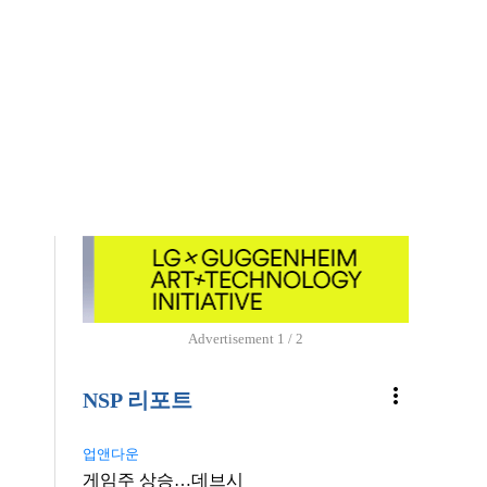
Advertisement
1 / 2
more_vert
NSP 리포트
업앤다운
게임주 상승…데브시