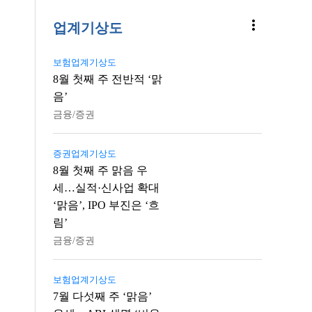
more_vert
업계기상도
보험업계기상도
8월 첫째 주 전반적 ‘맑
음’
금융/증권
증권업계기상도
8월 첫째 주 맑음 우
세…실적·신사업 확대
‘맑음’, IPO 부진은 ‘흐
림’
금융/증권
보험업계기상도
7월 다섯째 주 ‘맑음’