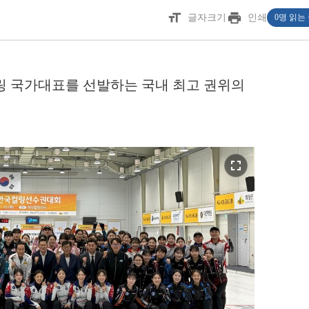
format_size
print
글자크기
인쇄
0명 읽는
 컬링 국가대표를 선발하는 국내 최고 권위의
fullscreen