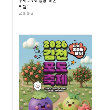
우세…ABL생명 ‘비온
뒤갬’
금융/증권