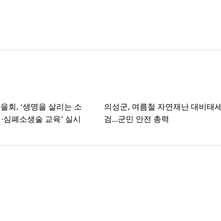
을회, ‘생명을 살리는 소
의성군, 여름철 자연재난 대비태세
·심폐소생술 교육’ 실시
검...군민 안전 총력