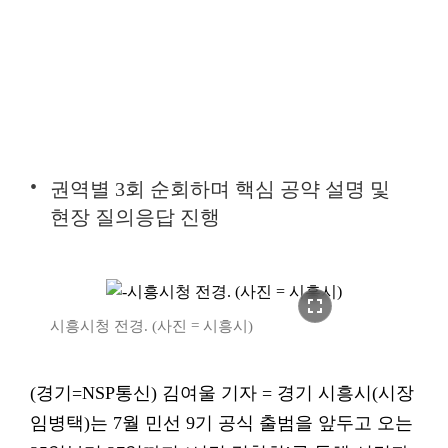
권역별 3회 순회하며 핵심 공약 설명 및
현장 질의응답 진행
fullscreen
시흥시청 전경. (사진 = 시흥시)
(경기=NSP통신) 김여울 기자 = 경기 시흥시(시장
임병택)는 7월 민선 9기 공식 출범을 앞두고 오는