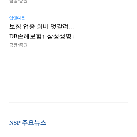
금융/증권
업앤다운
보험 업종 희비 엇갈려…
DB손해보험↑·삼성생명↓
금융/증권
NSP 주요뉴스