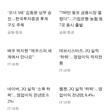
‘오너 3세’ 김동윤 상무 승
“700만 동포 금융시장 열
진…한국투자증권 후계
렸다”…기업은행·농협 등
구도 주목
7곳 동시 출발
금융/증권
금융/증권
배우 박지현 “제우스의 세
데브시스터즈, 2Q 실적
계에서 만나요”
‘하락’…영업이익 적자전
환
IT/과학
IT/과학
네이버, 2Q 실적 ‘소폭 하
웹젠, 2Q 실적 ‘하락’…영
락’…영업이익 전년比 0.
업이익 전년比 8.4%↓
2%↓
IT/과학
IT/과학