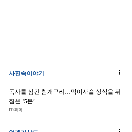
more_vert
사진속이야기
독사를 삼킨 참개구리…먹이사슬 상식을 뒤
집은 ‘5분’
IT/과학
more_vert