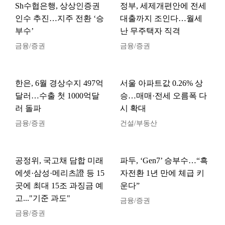
Sh수협은행, 상상인증권
정부, 세제개편안에 전세
인수 추진…지주 전환 ‘승
대출까지 조인다…월세
부수’
난 무주택자 직격
금융/증권
금융/증권
한은, 6월 경상수지 497억
서울 아파트값 0.26% 상
달러…수출 첫 1000억달
승…매매·전세 오름폭 다
러 돌파
시 확대
금융/증권
건설/부동산
공정위, 국고채 담합 미래
파두, ‘Gen7’ 승부수…“흑
에셋·삼성·메리츠證 등 15
자전환 1년 만에 체급 키
곳에 최대 15조 과징금 예
운다”
고..."기준 과도"
금융/증권
금융/증권