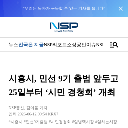
close
“우리는 독자가 구독할 수 있는 기사를 씁니다”
manage_search
뉴스
전국은 지금
NSP리포트
소상공인
이슈
NSPTV
시흥시, 민선 9기 출범 앞두고
25일부터 ‘시민 경청회’ 개최
NSP통신
,
김여울 기자
입력 2026-06-12 09:54
KRX7
#시흥시
#민선9기출범
#시민경청회
#임병택시장
#일하는시장