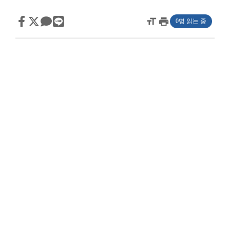
format_size
print
0명 읽는 중