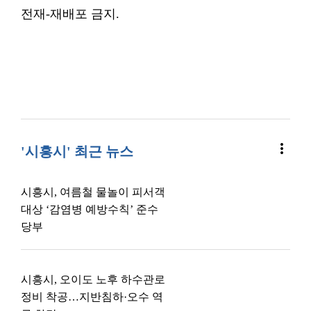
전재-재배포 금지.
more_vert
'시흥시' 최근 뉴스
시흥시, 여름철 물놀이 피서객
대상 ‘감염병 예방수칙’ 준수
당부
시흥시, 오이도 노후 하수관로
정비 착공…지반침하·오수 역