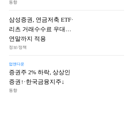
동향
삼성증권, 연금저축 ETF·
리츠 거래수수료 우대…
연말까지 적용
정보/정책
업앤다운
증권주 2% 하락, 상상인
증권↑·한국금융지주↓
동향