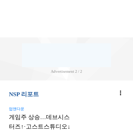
Advertisement
2 / 2
more_vert
NSP 리포트
업앤다운
게임주 상승…데브시스
터즈↑·고스트스튜디오↓