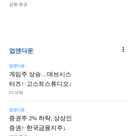
금융/증권
more_vert
업앤다운
업앤다운
게임주 상승…데브시스
터즈↑·고스트스튜디오↓
IT/과학
업앤다운
증권주 2% 하락, 상상인
증권↑·한국금융지주↓