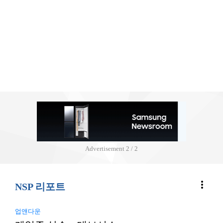
Advertisement
2 / 2
more_vert
NSP 리포트
업앤다운