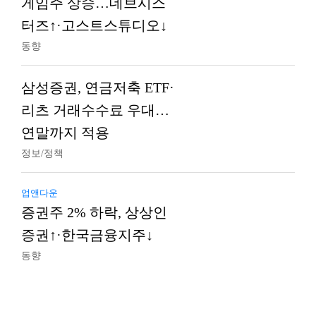
게임주 상승…데브시스
터즈↑·고스트스튜디오↓
동향
삼성증권, 연금저축 ETF·
리츠 거래수수료 우대…
연말까지 적용
정보/정책
업앤다운
증권주 2% 하락, 상상인
증권↑·한국금융지주↓
동향