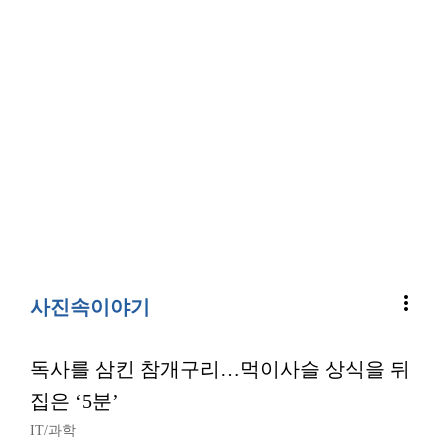
more_vert
사진속이야기
독사를 삼킨 참개구리…먹이사슬 상식을 뒤
집은 ‘5분’
IT/과학