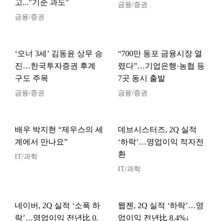
고..."기준 과도"
금융/증권
금융/증권
‘오너 3세’ 김동윤 상무 승
“700만 동포 금융시장 열
진…한국투자증권 후계
렸다”…기업은행·농협 등
구도 주목
7곳 동시 출발
금융/증권
금융/증권
배우 박지현 “제우스의 세
데브시스터즈, 2Q 실적
계에서 만나요”
‘하락’…영업이익 적자전
환
IT/과학
IT/과학
네이버, 2Q 실적 ‘소폭 하
웹젠, 2Q 실적 ‘하락’…영
락’…영업이익 전년比 0.
업이익 전년比 8.4%↓