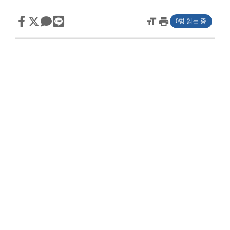
format_size
print
0명 읽는 중