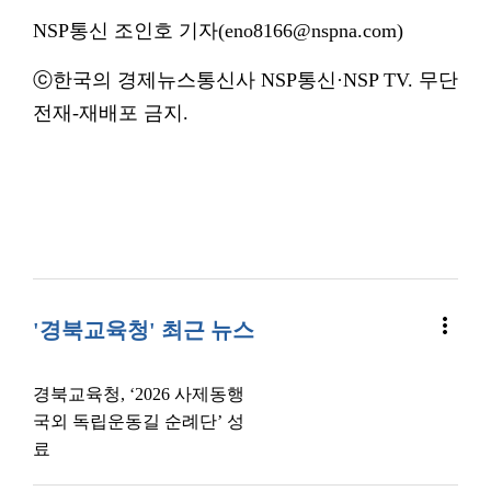
NSP통신 조인호 기자(eno8166@nspna.com)
ⓒ한국의 경제뉴스통신사 NSP통신·NSP TV. 무단
전재-재배포 금지.
more_vert
'경북교육청' 최근 뉴스
경북교육청, ‘2026 사제동행
국외 독립운동길 순례단’ 성
료