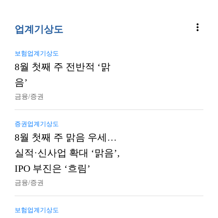
more_vert
업계기상도
보험업계기상도
8월 첫째 주 전반적 ‘맑
음’
금융/증권
증권업계기상도
8월 첫째 주 맑음 우세…
실적·신사업 확대 ‘맑음’,
IPO 부진은 ‘흐림’
금융/증권
보험업계기상도