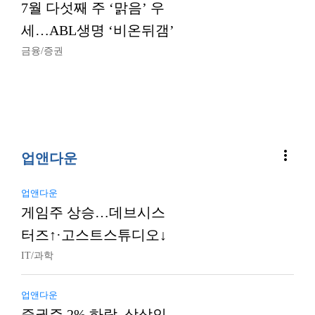
7월 다섯째 주 ‘맑음’ 우
세…ABL생명 ‘비온뒤갬’
금융/증권
more_vert
업앤다운
업앤다운
게임주 상승…데브시스
터즈↑·고스트스튜디오↓
IT/과학
업앤다운
증권주 2% 하락, 상상인