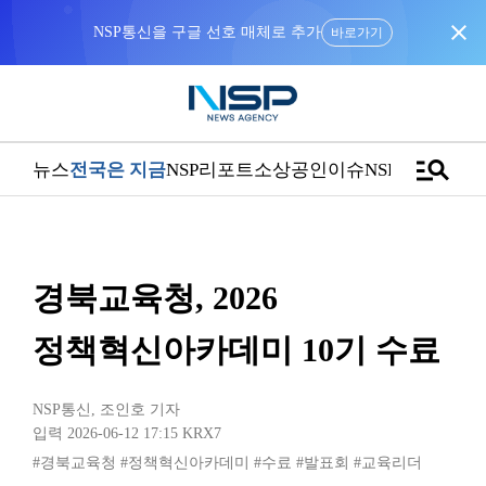
close
NSP통신을 구글 선호 매체로 추가
바로가기
manage_search
뉴스
전국은 지금
NSP리포트
소상공인
이슈
NSPTV
경북교육청, 2026
정책혁신아카데미 10기 수료
NSP통신
,
조인호 기자
입력 2026-06-12 17:15
KRX7
#경북교육청
#정책혁신아카데미
#수료
#발표회
#교육리더