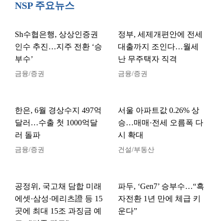
NSP 주요뉴스
Sh수협은행, 상상인증권
정부, 세제개편안에 전세
인수 추진…지주 전환 ‘승
대출까지 조인다…월세
부수’
난 무주택자 직격
금융/증권
금융/증권
한은, 6월 경상수지 497억
서울 아파트값 0.26% 상
달러…수출 첫 1000억달
승…매매·전세 오름폭 다
러 돌파
시 확대
금융/증권
건설/부동산
공정위, 국고채 담합 미래
파두, ‘Gen7’ 승부수…“흑
에셋·삼성·메리츠證 등 15
자전환 1년 만에 체급 키
곳에 최대 15조 과징금 예
운다”