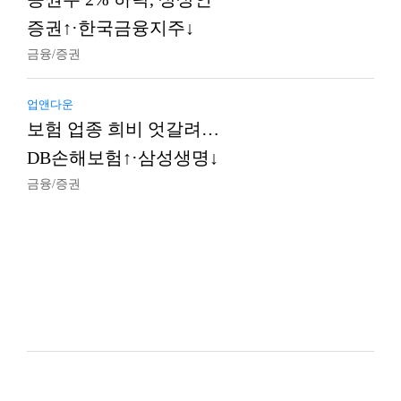
증권↑·한국금융지주↓
금융/증권
업앤다운
보험 업종 희비 엇갈려…
DB손해보험↑·삼성생명↓
금융/증권