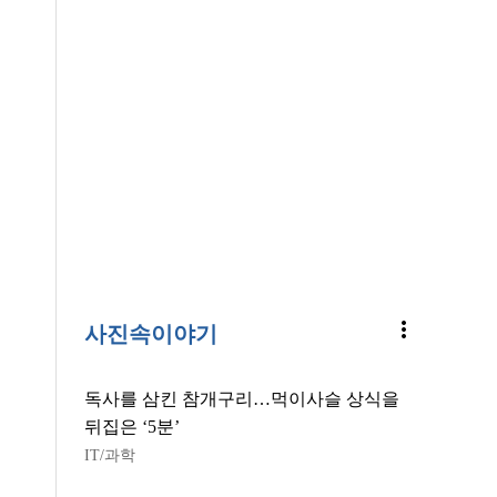
more_vert
사진속이야기
독사를 삼킨 참개구리…먹이사슬 상식을
뒤집은 ‘5분’
IT/과학