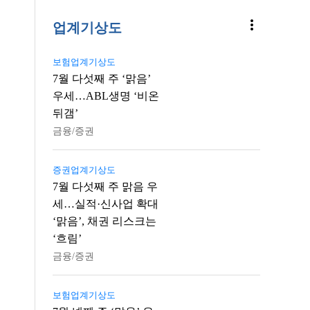
more_vert
업계기상도
보험업계기상도
7월 다섯째 주 ‘맑음’
우세…ABL생명 ‘비온
뒤갬’
금융/증권
증권업계기상도
7월 다섯째 주 맑음 우
세…실적·신사업 확대
‘맑음’, 채권 리스크는
‘흐림’
금융/증권
보험업계기상도