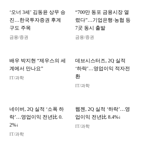
‘오너 3세’ 김동윤 상무 승
“700만 동포 금융시장 열
진…한국투자증권 후계
렸다”…기업은행·농협 등
구도 주목
7곳 동시 출발
금융/증권
금융/증권
배우 박지현 “제우스의 세
데브시스터즈, 2Q 실적
계에서 만나요”
‘하락’…영업이익 적자전
환
IT/과학
IT/과학
네이버, 2Q 실적 ‘소폭 하
웹젠, 2Q 실적 ‘하락’…영
락’…영업이익 전년比 0.
업이익 전년比 8.4%↓
2%↓
IT/과학
IT/과학