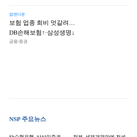
업앤다운
보험 업종 희비 엇갈려…
DB손해보험↑·삼성생명↓
금융/증권
NSP 주요뉴스
Sh수협은행, 상상인증권
정부, 세제개편안에 전세