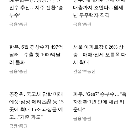
인수 추진…지주 전환 ‘승
대출까지 조인다…월세
부수’
난 무주택자 직격
금융/증권
금융/증권
한은, 6월 경상수지 497억
서울 아파트값 0.26% 상
달러…수출 첫 1000억달
승…매매·전세 오름폭 다
러 돌파
시 확대
금융/증권
건설/부동산
공정위, 국고채 담합 미래
파두, ‘Gen7’ 승부수…“흑
에셋·삼성·메리츠證 등 15
자전환 1년 만에 체급 키
곳에 최대 15조 과징금 예
운다”
고..."기준 과도"
금융/증권
금융/증권