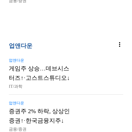
금융/증권
more_vert
업앤다운
업앤다운
게임주 상승…데브시스
터즈↑·고스트스튜디오↓
IT/과학
업앤다운
증권주 2% 하락, 상상인
증권↑·한국금융지주↓
금융/증권