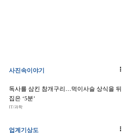
more_vert
사진속이야기
독사를 삼킨 참개구리…먹이사슬 상식을 뒤
집은 ‘5분’
IT/과학
more_vert
업계기상도