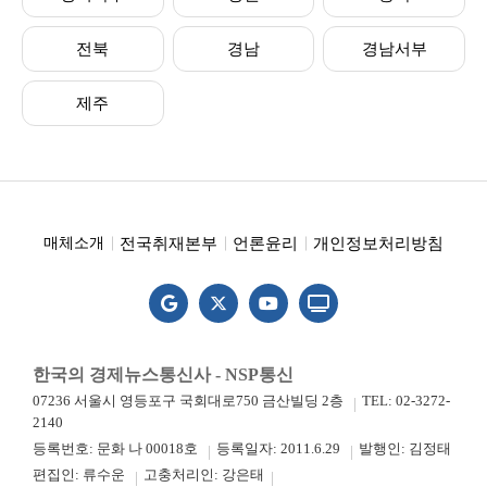
전북
경남
경남서부
제주
전국취재본부
언론윤리
개인정보처리방침
매체소개
한국의 경제뉴스통신사 - NSP통신
07236 서울시 영등포구 국회대로750 금산빌딩 2층
TEL: 02-3272-
2140
등록번호: 문화 나 00018호
등록일자: 2011.6.29
발행인: 김정태
편집인: 류수운
고충처리인: 강은태