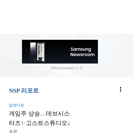
Advertisement
2 / 2
more_vert
NSP 리포트
업앤다운
게임주 상승…데브시스
터즈↑·고스트스튜디오↓
동향