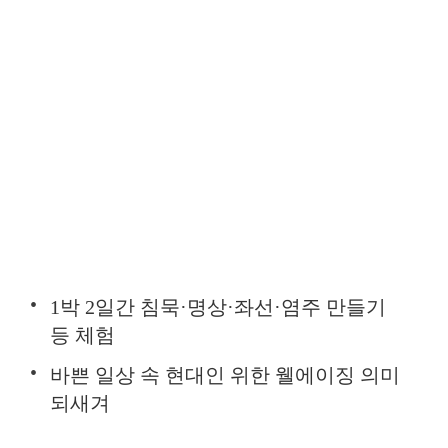
1박 2일간 침묵·명상·좌선·염주 만들기
등 체험
바쁜 일상 속 현대인 위한 웰에이징 의미
되새겨