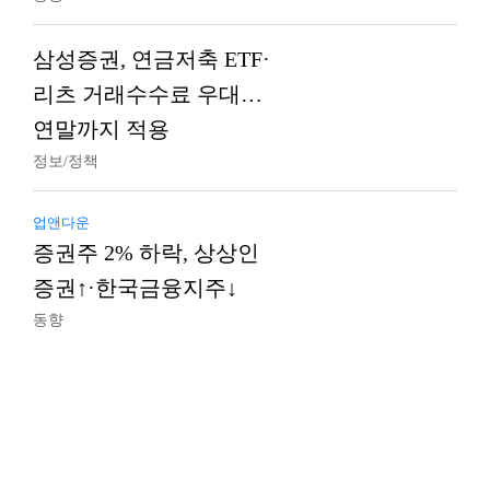
삼성증권, 연금저축 ETF·
리츠 거래수수료 우대…
연말까지 적용
정보/정책
업앤다운
증권주 2% 하락, 상상인
증권↑·한국금융지주↓
동향