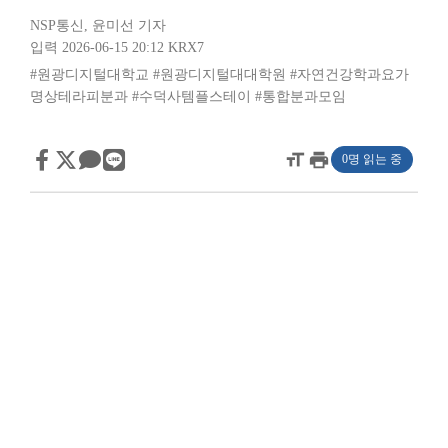
NSP통신
,
윤미선 기자
입력 2026-06-15 20:12
KRX7
#원광디지털대학교
#원광디지털대대학원
#자연건강학과요가
명상테라피분과
#수덕사템플스테이
#통합분과모임
format_size
print
0명 읽는 중