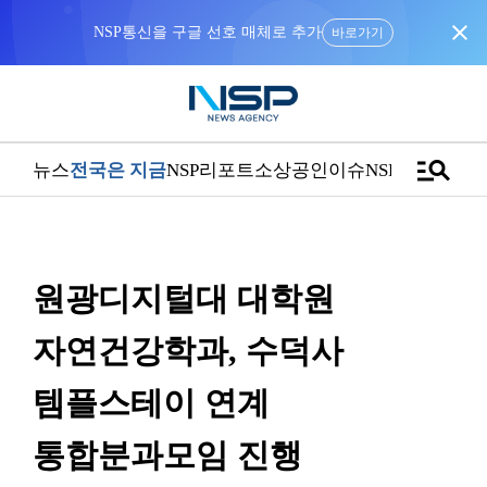
close
NSP통신을 구글 선호 매체로 추가
바로가기
manage_search
뉴스
전국은 지금
NSP리포트
소상공인
이슈
NSPTV
원광디지털대 대학원
자연건강학과, 수덕사
템플스테이 연계
통합분과모임 진행