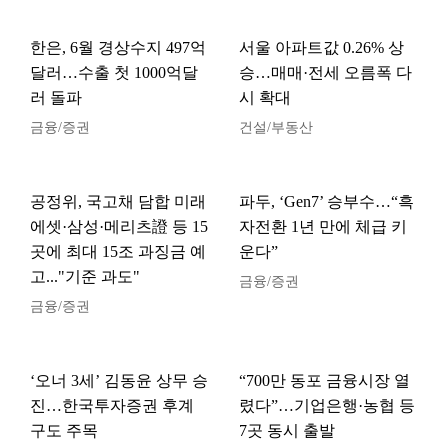
한은, 6월 경상수지 497억
서울 아파트값 0.26% 상
달러…수출 첫 1000억달
승…매매·전세 오름폭 다
러 돌파
시 확대
금융/증권
건설/부동산
공정위, 국고채 담합 미래
파두, ‘Gen7’ 승부수…“흑
에셋·삼성·메리츠證 등 15
자전환 1년 만에 체급 키
곳에 최대 15조 과징금 예
운다”
고..."기준 과도"
금융/증권
금융/증권
‘오너 3세’ 김동윤 상무 승
“700만 동포 금융시장 열
진…한국투자증권 후계
렸다”…기업은행·농협 등
구도 주목
7곳 동시 출발