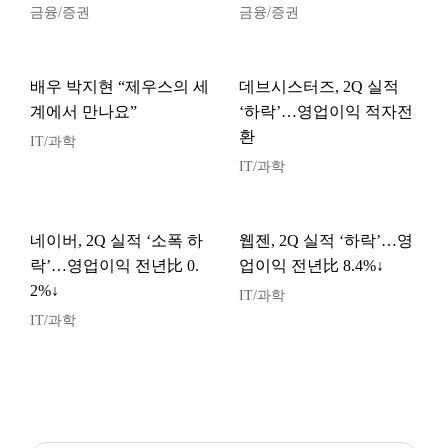
금융/증권
금융/증권
배우 박지현 “제우스의 세
데브시스터즈, 2Q 실적
계에서 만나요”
‘하락’…영업이익 적자전
환
IT/과학
IT/과학
네이버, 2Q 실적 ‘소폭 하
웹젠, 2Q 실적 ‘하락’…영
락’…영업이익 전년比 0.
업이익 전년比 8.4%↓
2%↓
IT/과학
IT/과학