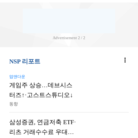
Advertisement
2 / 2
more_vert
NSP 리포트
업앤다운
게임주 상승…데브시스
터즈↑·고스트스튜디오↓
동향
삼성증권, 연금저축 ETF·
리츠 거래수수료 우대…