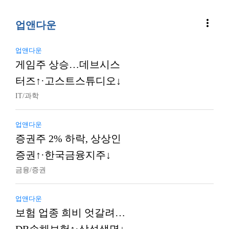
more_vert
업앤다운
업앤다운
게임주 상승…데브시스
터즈↑·고스트스튜디오↓
IT/과학
업앤다운
증권주 2% 하락, 상상인
증권↑·한국금융지주↓
금융/증권
업앤다운
보험 업종 희비 엇갈려…