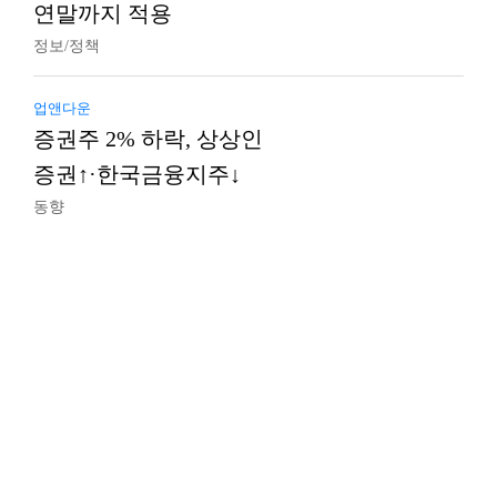
연말까지 적용
정보/정책
업앤다운
증권주 2% 하락, 상상인
증권↑·한국금융지주↓
동향