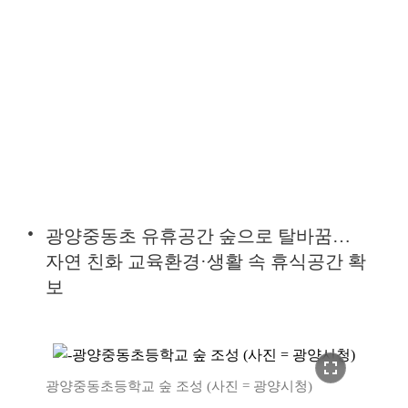
광양중동초 유휴공간 숲으로 탈바꿈…
자연 친화 교육환경·생활 속 휴식공간 확
보
fullscreen
광양중동초등학교 숲 조성 (사진 = 광양시청)