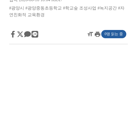
#광양시
#광양중동초등학교
#학교숲 조성사업
#녹지공간
#자
연친화적 교육환경
format_size
print
0명 읽는 중