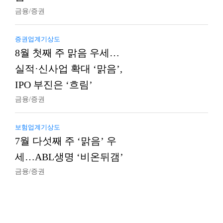
금융/증권
증권업계기상도
8월 첫째 주 맑음 우세…
실적·신사업 확대 ‘맑음’,
IPO 부진은 ‘흐림’
금융/증권
보험업계기상도
7월 다섯째 주 ‘맑음’ 우
세…ABL생명 ‘비온뒤갬’
금융/증권