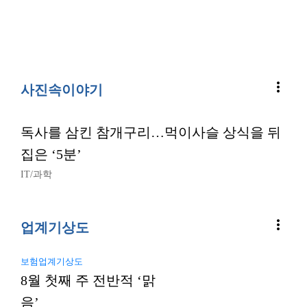
more_vert
사진속이야기
독사를 삼킨 참개구리…먹이사슬 상식을 뒤
집은 ‘5분’
IT/과학
more_vert
업계기상도
보험업계기상도
8월 첫째 주 전반적 ‘맑
음’