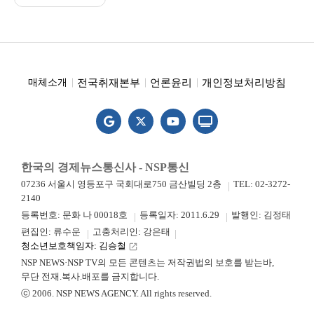
전국취재본부
언론윤리
개인정보처리방침
매체소개
한국의 경제뉴스통신사 - NSP통신
07236 서울시 영등포구 국회대로750 금산빌딩 2층
TEL: 02-3272-
2140
등록번호: 문화 나 00018호
등록일자: 2011.6.29
발행인: 김정태
편집인: 류수운
고충처리인: 강은태
청소년보호책임자: 김승철
launch
NSP NEWS·NSP TV의 모든 콘텐츠는 저작권법의 보호를 받는바,
무단 전재.복사.배포를 금지합니다.
ⓒ 2006. NSP NEWS AGENCY. All rights reserved.