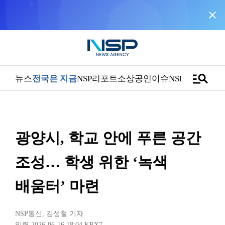
close
“우리는 독자가 구독할 수 있는 기사를 씁니다”
manage_search
뉴스
전국은 지금
NSP리포트
소상공인
이슈
NSPTV
광양시, 학교 안에 푸른 공간
조성… 학생 위한 ‘녹색
배움터’ 마련
NSP통신
,
김성철 기자
입력 2026-06-16 18:04
KRX7