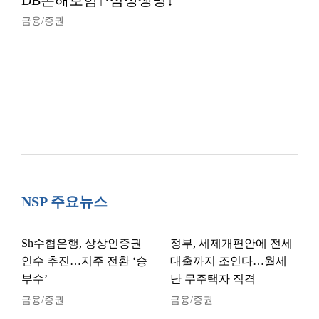
DB손해보험↑·삼성생명↓
금융/증권
NSP 주요뉴스
Sh수협은행, 상상인증권
정부, 세제개편안에 전세
인수 추진…지주 전환 ‘승
대출까지 조인다…월세
부수’
난 무주택자 직격
금융/증권
금융/증권