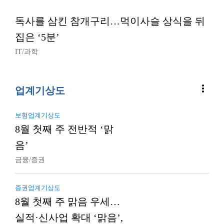
독사를 삼킨 참개구리…먹이사슬 상식을 뒤
집은 ‘5분’
IT/과학
more_vert
업계기상도
보험업계기상도
8월 첫째 주 전반적 ‘맑
음’
금융/증권
증권업계기상도
8월 첫째 주 맑음 우세…
실적·신사업 확대 ‘맑음’,