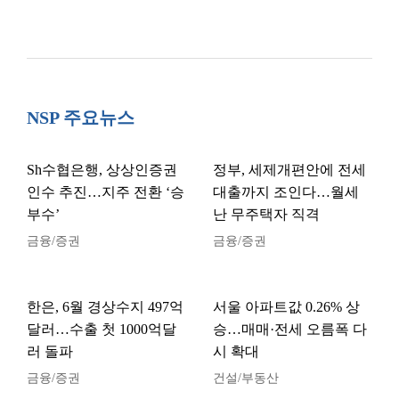
NSP 주요뉴스
Sh수협은행, 상상인증권
정부, 세제개편안에 전세
인수 추진…지주 전환 ‘승
대출까지 조인다…월세
부수’
난 무주택자 직격
금융/증권
금융/증권
한은, 6월 경상수지 497억
서울 아파트값 0.26% 상
달러…수출 첫 1000억달
승…매매·전세 오름폭 다
러 돌파
시 확대
금융/증권
건설/부동산