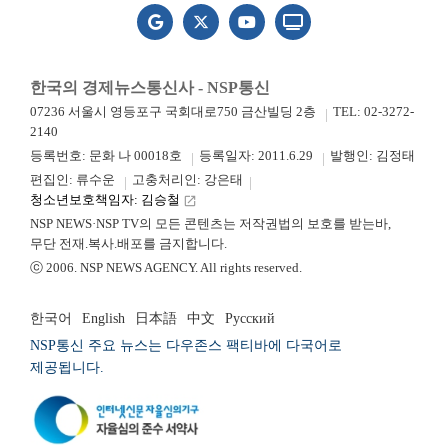
한국의 경제뉴스통신사 - NSP통신
07236 서울시 영등포구 국회대로750 금산빌딩 2층
TEL: 02-3272-
2140
등록번호: 문화 나 00018호
등록일자: 2011.6.29
발행인: 김정태
편집인: 류수운
고충처리인: 강은태
청소년보호책임자: 김승철
launch
NSP NEWS·NSP TV의 모든 콘텐츠는 저작권법의 보호를 받는바,
무단 전재.복사.배포를 금지합니다.
ⓒ 2006. NSP NEWS AGENCY. All rights reserved.
한국어
English
日本語
中文
Русский
NSP통신 주요 뉴스는 다우존스 팩티바에 다국어로
제공됩니다.