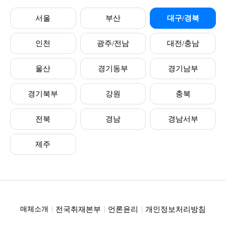
서울
부산
대구/경북
인천
광주/전남
대전/충남
울산
경기동부
경기남부
경기북부
강원
충북
전북
경남
경남서부
제주
전국취재본부
언론윤리
개인정보처리방침
매체소개