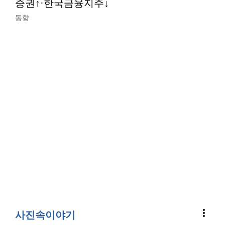
증권↑·한국금융지주↓
동향
more_vert
사진속이야기