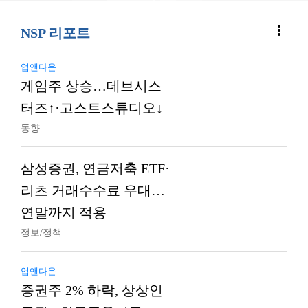
more_vert
NSP 리포트
업앤다운
게임주 상승…데브시스
터즈↑·고스트스튜디오↓
동향
삼성증권, 연금저축 ETF·
리츠 거래수수료 우대…
연말까지 적용
정보/정책
업앤다운
증권주 2% 하락, 상상인