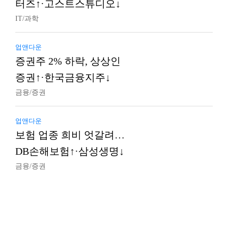
터즈↑·고스트스튜디오↓
IT/과학
업앤다운
증권주 2% 하락, 상상인
증권↑·한국금융지주↓
금융/증권
업앤다운
보험 업종 희비 엇갈려…
DB손해보험↑·삼성생명↓
금융/증권