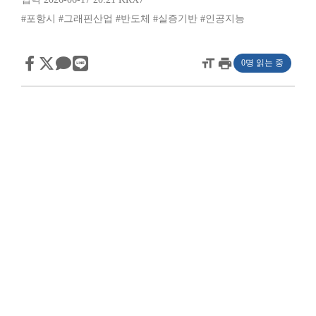
#포항시
#그래핀산업
#반도체
#실증기반
#인공지능
format_size
print
0명 읽는 중