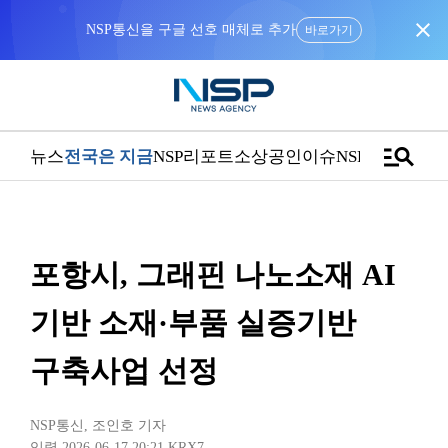
close
NSP통신을 구글 선호 매체로 추가
바로가기
manage_search
뉴스
전국은 지금
NSP리포트
소상공인
이슈
NSPTV
포항시, 그래핀 나노소재 AI
기반 소재·부품 실증기반
구축사업 선정
NSP통신
,
조인호 기자
입력 2026-06-17 20:21
KRX7