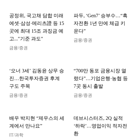
공정위, 국고채 담합 미래
파두, ‘Gen7’ 승부수…“흑
에셋·삼성·메리츠證 등 15
자전환 1년 만에 체급 키
곳에 최대 15조 과징금 예
운다”
고..."기준 과도"
금융/증권
금융/증권
‘오너 3세’ 김동윤 상무 승
“700만 동포 금융시장 열
진…한국투자증권 후계
렸다”…기업은행·농협 등
구도 주목
7곳 동시 출발
금융/증권
금융/증권
배우 박지현 “제우스의 세
데브시스터즈, 2Q 실적
계에서 만나요”
‘하락’…영업이익 적자전
환
IT/과학