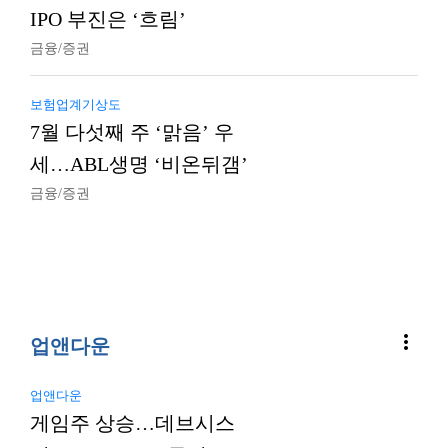
IPO 부진은 ‘흐림’
금융/증권
보험업계기상도
7월 다섯째 주 ‘맑음’ 우
세…ABL생명 ‘비온뒤갬’
금융/증권
more_vert
업앤다운
업앤다운
게임주 상승…데브시스