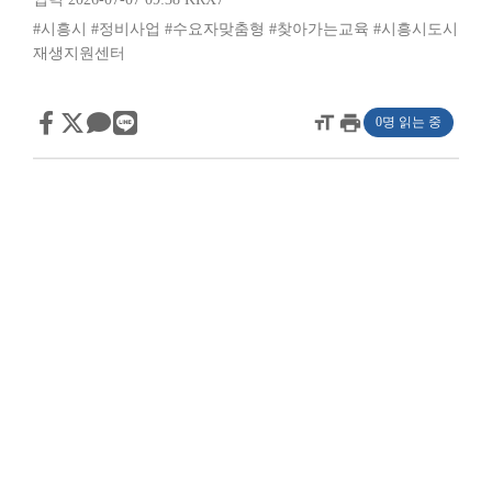
#시흥시
#정비사업
#수요자맞춤형
#찾아가는교육
#시흥시도시
재생지원센터
format_size
print
0명 읽는 중