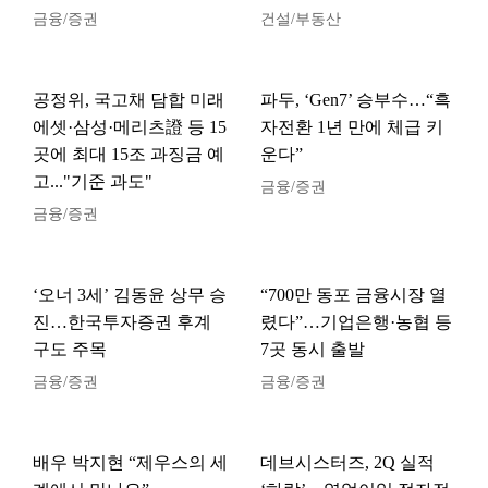
금융/증권
건설/부동산
공정위, 국고채 담합 미래
파두, ‘Gen7’ 승부수…“흑
에셋·삼성·메리츠證 등 15
자전환 1년 만에 체급 키
곳에 최대 15조 과징금 예
운다”
고..."기준 과도"
금융/증권
금융/증권
‘오너 3세’ 김동윤 상무 승
“700만 동포 금융시장 열
진…한국투자증권 후계
렸다”…기업은행·농협 등
구도 주목
7곳 동시 출발
금융/증권
금융/증권
배우 박지현 “제우스의 세
데브시스터즈, 2Q 실적