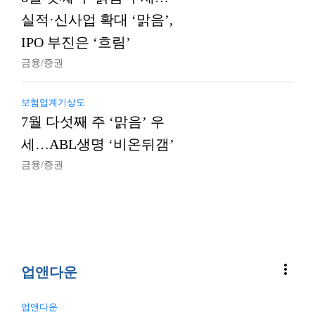
실적·신사업 확대 ‘맑음’,
IPO 부진은 ‘흐림’
금융/증권
보험업계기상도
7월 다섯째 주 ‘맑음’ 우
세…ABL생명 ‘비온뒤갬’
금융/증권
more_vert
업앤다운
업앤다운