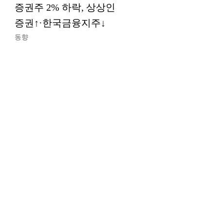
증권주 2% 하락, 상상인
증권↑·한국금융지주↓
동향