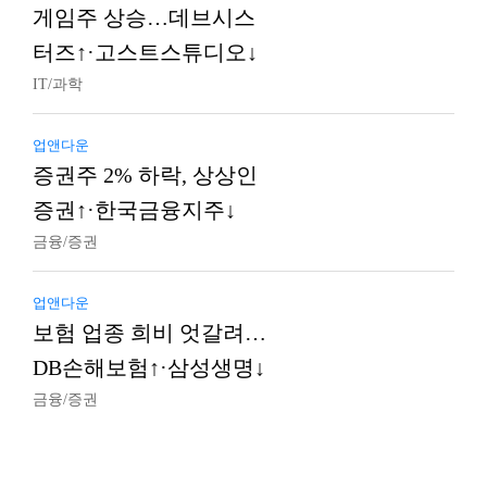
게임주 상승…데브시스
터즈↑·고스트스튜디오↓
IT/과학
업앤다운
증권주 2% 하락, 상상인
증권↑·한국금융지주↓
금융/증권
업앤다운
보험 업종 희비 엇갈려…
DB손해보험↑·삼성생명↓
금융/증권