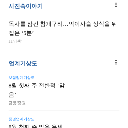
more_vert
사진속이야기
독사를 삼킨 참개구리…먹이사슬 상식을 뒤
집은 ‘5분’
IT/과학
more_vert
업계기상도
보험업계기상도
8월 첫째 주 전반적 ‘맑
음’
금융/증권
증권업계기상도
8월 첫째 주 맑음 우세…