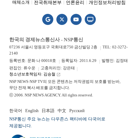
전국취재본부
언론윤리
개인정보처리방침
매체소개
한국의 경제뉴스통신사 - NSP통신
07236 서울시 영등포구 국회대로750 금산빌딩 2층
TEL: 02-3272-
2140
등록번호: 문화 나 00018호
등록일자: 2011.6.29
발행인: 김정태
편집인: 류수운
고충처리인: 강은태
청소년보호책임자: 김승철
launch
NSP NEWS·NSP TV의 모든 콘텐츠는 저작권법의 보호를 받는바,
무단 전재.복사.배포를 금지합니다.
ⓒ 2006. NSP NEWS AGENCY. All rights reserved.
한국어
English
日本語
中文
Русский
NSP통신 주요 뉴스는 다우존스 팩티바에 다국어로
제공됩니다.