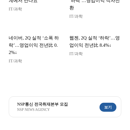
계에서 만나요”
‘하락’…영업이익 적자전
환
IT/과학
IT/과학
네이버, 2Q 실적 ‘소폭 하
웹젠, 2Q 실적 ‘하락’…영
락’…영업이익 전년比 0.
업이익 전년比 8.4%↓
2%↓
IT/과학
IT/과학
NSP통신 전국취재본부 모집
보기
NSP NEWS AGENCY