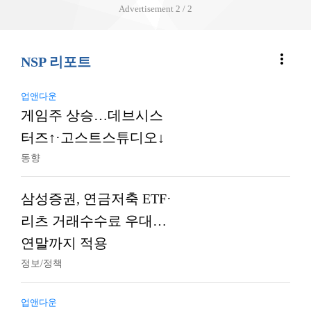
Advertisement
2 / 2
more_vert
NSP 리포트
업앤다운
게임주 상승…데브시스
터즈↑·고스트스튜디오↓
동향
삼성증권, 연금저축 ETF·
리츠 거래수수료 우대…
연말까지 적용
정보/정책
업앤다운