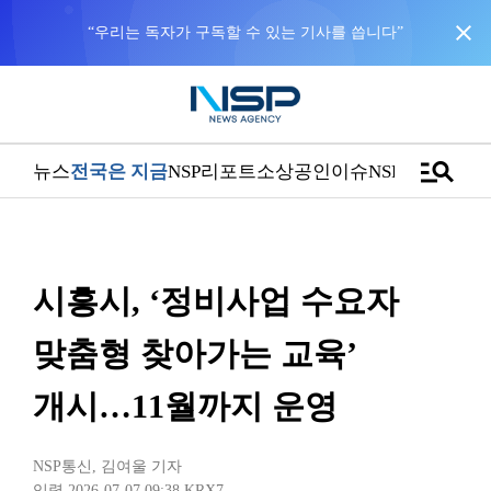
close
“우리는 독자가 구독할 수 있는 기사를 씁니다”
manage_search
뉴스
전국은 지금
NSP리포트
소상공인
이슈
NSPTV
시흥시, ‘정비사업 수요자
맞춤형 찾아가는 교육’
개시…11월까지 운영
NSP통신
,
김여울 기자
입력 2026-07-07 09:38
KRX7