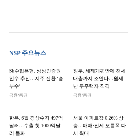
NSP 주요뉴스
Sh수협은행, 상상인증권
정부, 세제개편안에 전세
인수 추진…지주 전환 ‘승
대출까지 조인다…월세
부수’
난 무주택자 직격
금융/증권
금융/증권
한은, 6월 경상수지 497억
서울 아파트값 0.26% 상
달러…수출 첫 1000억달
승…매매·전세 오름폭 다
러 돌파
시 확대