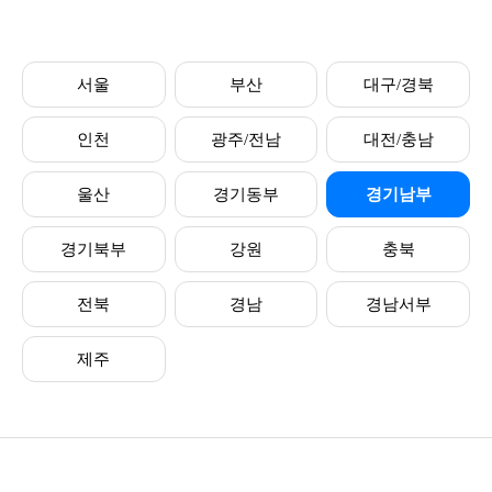
서울
부산
대구/경북
인천
광주/전남
대전/충남
울산
경기동부
경기남부
경기북부
강원
충북
전북
경남
경남서부
제주