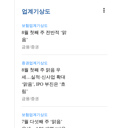
more_vert
업계기상도
보험업계기상도
8월 첫째 주 전반적 ‘맑
음’
금융/증권
증권업계기상도
8월 첫째 주 맑음 우
세…실적·신사업 확대
‘맑음’, IPO 부진은 ‘흐
림’
금융/증권
보험업계기상도
7월 다섯째 주 ‘맑음’