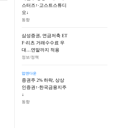
스터즈↑·고스트스튜디
오↓
동향
삼성증권, 연금저축 ET
F·리츠 거래수수료 우
대…연말까지 적용
정보/정책
업앤다운
증권주 2% 하락, 상상
인증권↑·한국금융지주
↓
동향