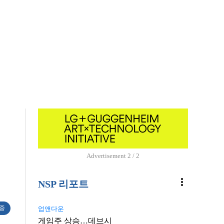
Advertisement
2 / 2
more_vert
NSP 리포트
 중
업앤다운
게임주 상승…데브시