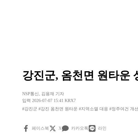
강진군, 옴천면 원타운 
NSP통신
,
김용재 기자
입력 2026-07-07 15:41
KRX7
#강진군
#강진 옴천면 원타운
#지역소멸 대응
#정주여건 개
페이스북
X
카카오톡
라인