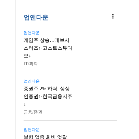
more_vert
업앤다운
업앤다운
게임주 상승…데브시
스터즈↑·고스트스튜디
오↓
IT/과학
업앤다운
증권주 2% 하락, 상상
인증권↑·한국금융지주
↓
금융/증권
업앤다운
보험 업종 희비 엇갈