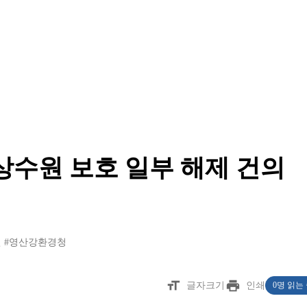
상수원 보호 일부 해제 건의
선
#영산강환경청
format_size
print
글자크기
인쇄
0명 읽는