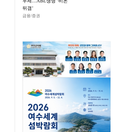
우세…ABL생명 ‘비온
뒤갬’
금융/증권