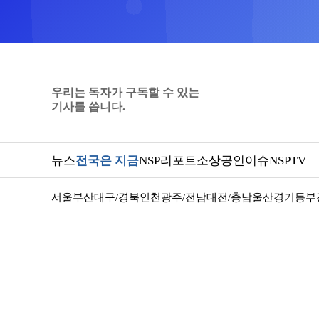
우리는 독자가 구독할 수 있는
기사를 씁니다.
뉴스
전국은 지금
NSP리포트
소상공인
이슈
NSPTV
서울
부산
대구/경북
인천
광주/전남
대전/충남
울산
경기동부