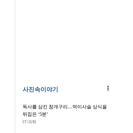
more_vert
사진속이야기
독사를 삼킨 참개구리…먹이사슬 상식을
뒤집은 ‘5분’
IT/과학