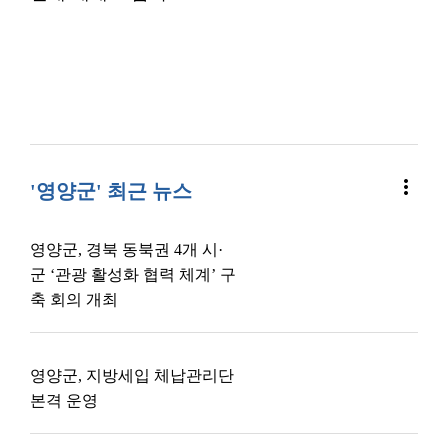
more_vert
'영양군' 최근 뉴스
영양군, 경북 동북권 4개 시·
군 ‘관광 활성화 협력 체계’ 구
축 회의 개최
영양군, 지방세입 체납관리단
본격 운영