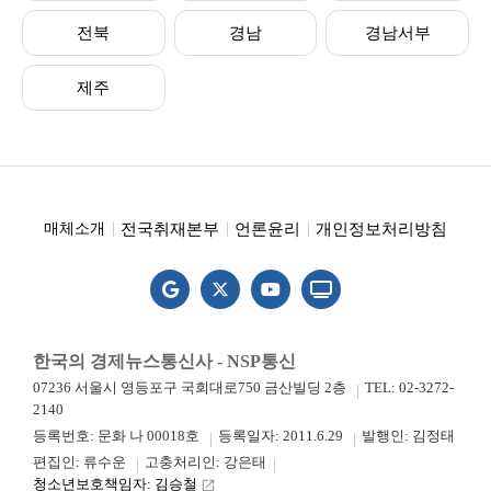
전북
경남
경남서부
제주
전국취재본부
언론윤리
개인정보처리방침
매체소개
한국의 경제뉴스통신사 - NSP통신
07236 서울시 영등포구 국회대로750 금산빌딩 2층
TEL: 02-3272-
2140
등록번호: 문화 나 00018호
등록일자: 2011.6.29
발행인: 김정태
편집인: 류수운
고충처리인: 강은태
청소년보호책임자: 김승철
launch