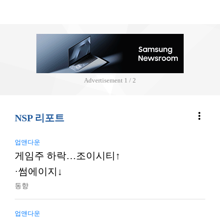
Advertisement
2 / 2
more_vert
NSP 리포트
업앤다운
게임주 하락…조이시티↑
·썸에이지↓
동향
업앤다운