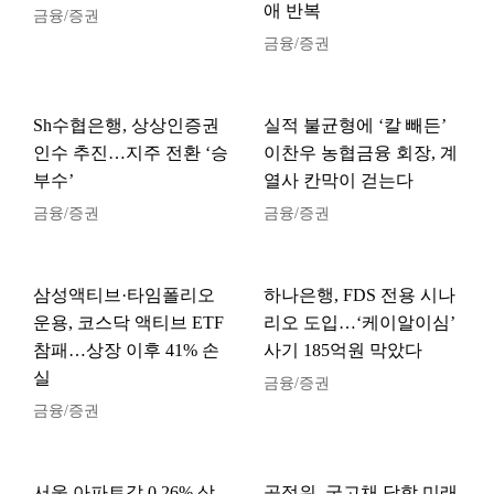
애 반복
금융/증권
금융/증권
Sh수협은행, 상상인증권
실적 불균형에 ‘칼 빼든’
인수 추진…지주 전환 ‘승
이찬우 농협금융 회장, 계
부수’
열사 칸막이 걷는다
금융/증권
금융/증권
삼성액티브·타임폴리오
하나은행, FDS 전용 시나
운용, 코스닥 액티브 ETF
리오 도입…‘케이알이심’
참패…상장 이후 41% 손
사기 185억원 막았다
실
금융/증권
금융/증권
서울 아파트값 0.26% 상
공정위, 국고채 담합 미래