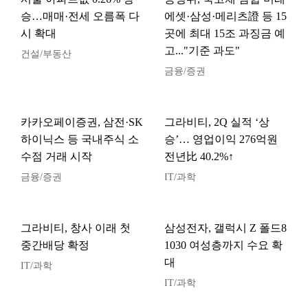
승…매매·전세 오름폭 다
에셋·삼성·메리츠證 등 15
시 확대
곳에 최대 15조 과징금 예
고..."기준 과도"
건설/부동산
금융/증권
카카오페이증권, 삼전·SK
그라비티, 2Q 실적 ‘상
하이닉스 등 국내주식 소
승’… 영업이익 276억원
수점 거래 시작
전년比 40.2%↑
금융/증권
IT/과학
그라비티, 창사 이래 첫
삼성전자, 갤럭시 Z 폴드8
중간배당 확정
1030 여성층까지 수요 확
대
IT/과학
IT/과학