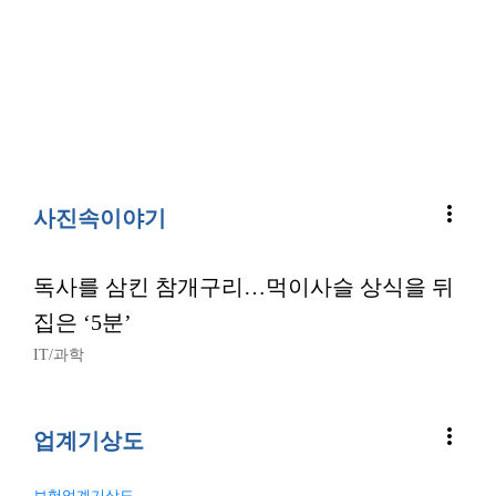
more_vert
사진속이야기
독사를 삼킨 참개구리…먹이사슬 상식을 뒤
집은 ‘5분’
IT/과학
more_vert
업계기상도
보험업계기상도