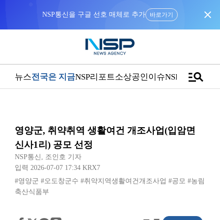
close
NSP통신을 구글 선호 매체로 추가
바로가기
manage_search
뉴스
전국은 지금
NSP리포트
소상공인
이슈
NSPTV
영양군, 취약취역 생활여건 개조사업(입암면
신사1리) 공모 선정
NSP통신
,
조인호 기자
입력 2026-07-07 17:34
KRX7
#영양군
#오도창군수
#취약지역생활여건개조사업
#공모
#농림
축산식품부