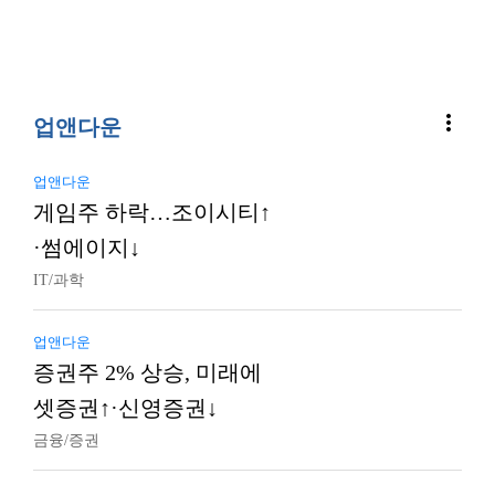
more_vert
업앤다운
업앤다운
게임주 하락…조이시티↑
·썸에이지↓
IT/과학
업앤다운
증권주 2% 상승, 미래에
셋증권↑·신영증권↓
금융/증권