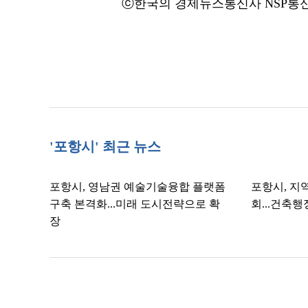
ⓒ한국의 경제뉴스통신사 NSP통신·
'포항시' 최근 뉴스
포항시, 영남권 예술기술융합 플랫폼
포항시, 지
구축 본격화...미래 도시전략으로 확
회...건축
장