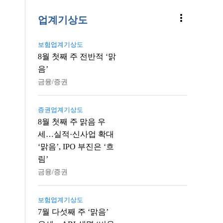
more_vert
업계기상도
보험업계기상도
8월 첫째 주 전반적 ‘맑
음’
금융/증권
증권업계기상도
8월 첫째 주 맑음 우
세…실적·신사업 확대
‘맑음’, IPO 부진은 ‘흐
림’
금융/증권
보험업계기상도
7월 다섯째 주 ‘맑음’