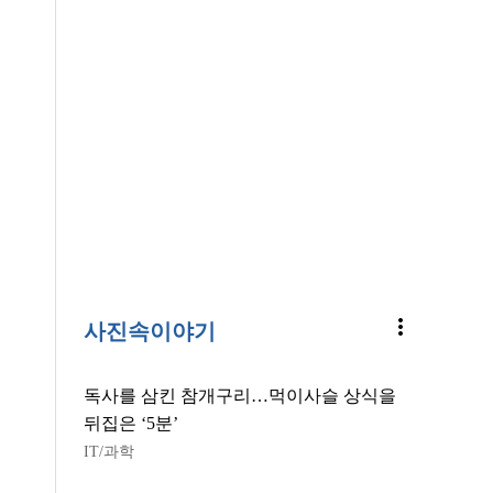
more_vert
사진속이야기
독사를 삼킨 참개구리…먹이사슬 상식을
뒤집은 ‘5분’
IT/과학