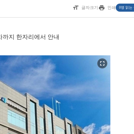
format_size
print
글자크기
인쇄
0명 읽는
차까지 한자리에서 안내
fullscreen