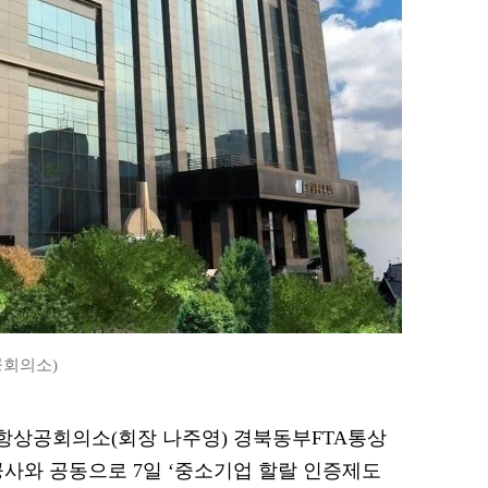
공회의소)
 포항상공회의소(회장 나주영) 경북동부FTA통상
와 공동으로 7일 ‘중소기업 할랄 인증제도