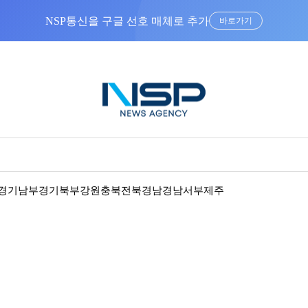
바로가기
경기남부
경기북부
강원
충북
전북
경남
경남서부
제주