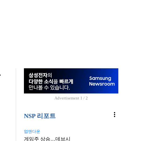
랄
Advertisement
1 / 2
more_vert
NSP 리포트
업앤다운
게임주 상승…데브시