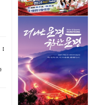
more_vert
증