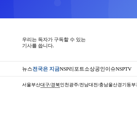
우리는 독자가 구독할 수 있는
기사를 씁니다.
뉴스
전국은 지금
NSP리포트
소상공인
이슈
NSPTV
서울
부산
대구/경북
인천
광주/전남
대전/충남
울산
경기동부