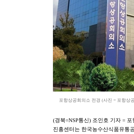
포항상공회의소 전경 (사진 = 포항상
(경북=NSP통신) 조인호 기자 =
진흥센터는 한국농수산식품유통공사