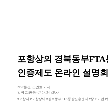
포항상의 경북동부FTA
인증제도 온라인 설명회
NSP통신
,
조인호 기자
입력 2026-07-07 17:34
KRX7
#포항시
#포항상의
#경북동부FTA통상진흥센터
#중소기업