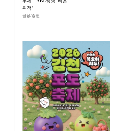
우세…ABL생명 ‘비온
뒤갬’
금융/증권