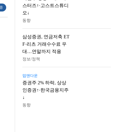
스터즈↑·고스트스튜디
 중
오↓
동향
삼성증권, 연금저축 ET
F·리츠 거래수수료 우
대…연말까지 적용
정보/정책
업앤다운
증권주 2% 하락, 상상
인증권↑·한국금융지주
↓
동향