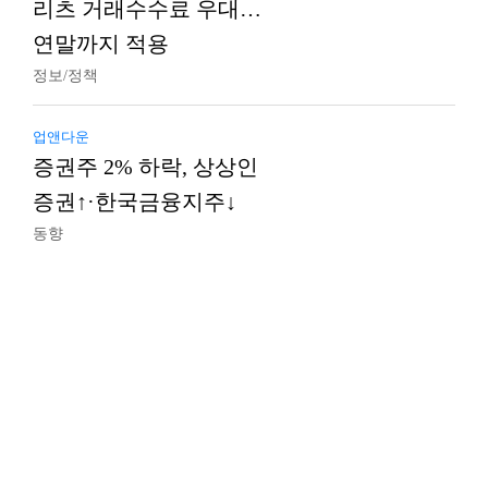
리츠 거래수수료 우대…
연말까지 적용
정보/정책
업앤다운
증권주 2% 하락, 상상인
증권↑·한국금융지주↓
동향