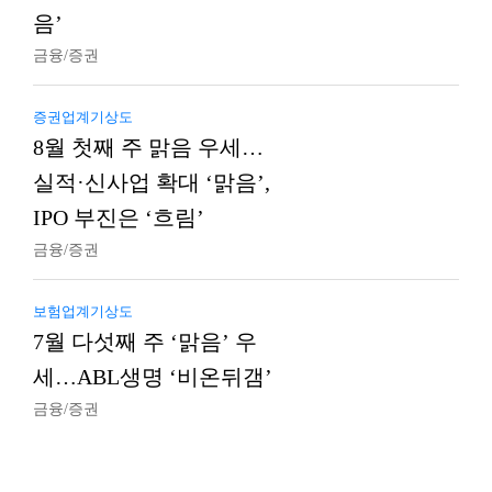
음’
금융/증권
증권업계기상도
8월 첫째 주 맑음 우세…
실적·신사업 확대 ‘맑음’,
IPO 부진은 ‘흐림’
금융/증권
보험업계기상도
7월 다섯째 주 ‘맑음’ 우
세…ABL생명 ‘비온뒤갬’
금융/증권