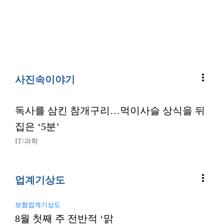
more_vert
사진속이야기
독사를 삼킨 참개구리…먹이사슬 상식을 뒤
집은 ‘5분’
IT/과학
more_vert
업계기상도
보험업계기상도
8월 첫째 주 전반적 ‘맑