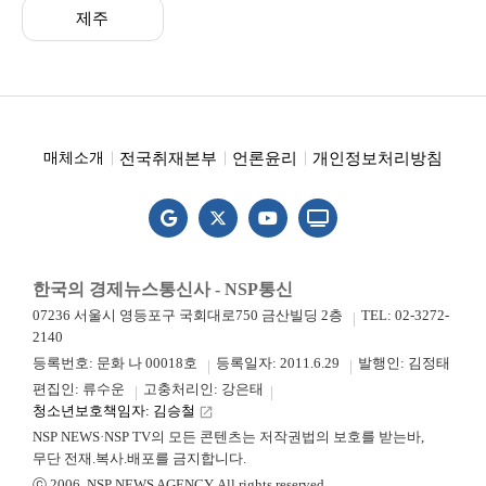
제주
전국취재본부
언론윤리
개인정보처리방침
매체소개
한국의 경제뉴스통신사 - NSP통신
07236 서울시 영등포구 국회대로750 금산빌딩 2층
TEL: 02-3272-
2140
등록번호: 문화 나 00018호
등록일자: 2011.6.29
발행인: 김정태
편집인: 류수운
고충처리인: 강은태
청소년보호책임자: 김승철
launch
NSP NEWS·NSP TV의 모든 콘텐츠는 저작권법의 보호를 받는바,
무단 전재.복사.배포를 금지합니다.
ⓒ 2006. NSP NEWS AGENCY. All rights reserved.