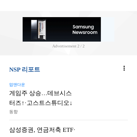
Advertisement
2 / 2
more_vert
NSP 리포트
업앤다운
게임주 상승…데브시스
터즈↑·고스트스튜디오↓
동향
삼성증권, 연금저축 ETF·