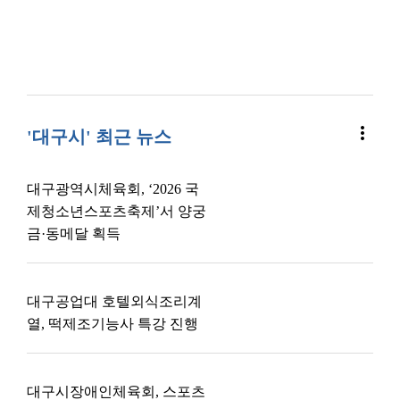
more_vert
'대구시' 최근 뉴스
대구광역시체육회, ‘2026 국
제청소년스포츠축제’서 양궁
금·동메달 획득
대구공업대 호텔외식조리계
열, 떡제조기능사 특강 진행
대구시장애인체육회, 스포츠