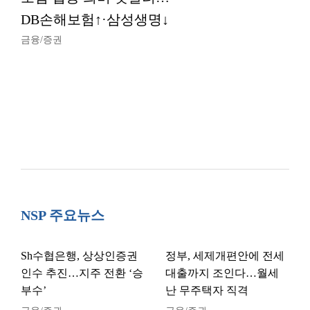
DB손해보험↑·삼성생명↓
금융/증권
NSP 주요뉴스
Sh수협은행, 상상인증권
정부, 세제개편안에 전세
인수 추진…지주 전환 ‘승
대출까지 조인다…월세
부수’
난 무주택자 직격