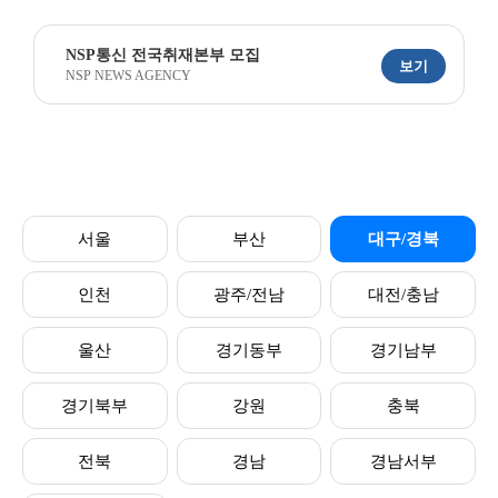
NSP통신 전국취재본부 모집
보기
NSP NEWS AGENCY
서울
부산
대구/경북
인천
광주/전남
대전/충남
울산
경기동부
경기남부
경기북부
강원
충북
전북
경남
경남서부