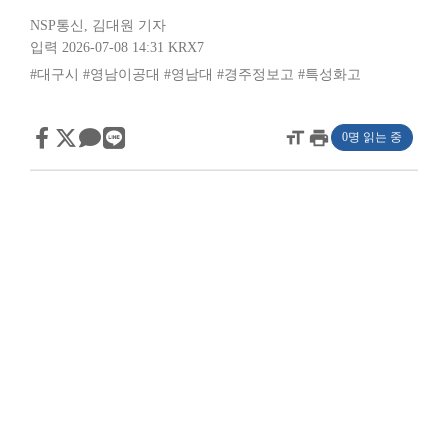
NSP통신
,
김대원 기자
입력 2026-07-08 14:31
KRX7
#대구시
#영남이공대
#영남대
#경주정보고
#특성화고
format_size
print
0명 읽는 중