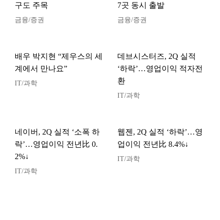
구도 주목
7곳 동시 출발
금융/증권
금융/증권
배우 박지현 “제우스의 세
데브시스터즈, 2Q 실적
계에서 만나요”
‘하락’…영업이익 적자전
환
IT/과학
IT/과학
네이버, 2Q 실적 ‘소폭 하
웹젠, 2Q 실적 ‘하락’…영
락’…영업이익 전년比 0.
업이익 전년比 8.4%↓
2%↓
IT/과학
IT/과학