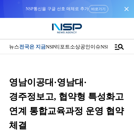
close
NSP통신을 구글 선호 매체로 추가
바로가기
manage_search
뉴스
전국은 지금
NSP리포트
소상공인
이슈
NSPTV
영남이공대·영남대·
경주정보고, 협약형 특성화고
연계 통합교육과정 운영 협약
체결