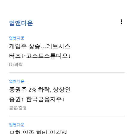
more_vert
업앤다운
업앤다운
게임주 상승…데브시스
터즈↑·고스트스튜디오↓
IT/과학
업앤다운
증권주 2% 하락, 상상인
증권↑·한국금융지주↓
금융/증권
업앤다운
보험 업종 희비 엇갈려…