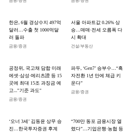
금융/증권
금융/증권
한은, 6월 경상수지 497억
서울 아파트값 0.26% 상
달러…수출 첫 1000억달
승…매매·전세 오름폭 다
러 돌파
시 확대
금융/증권
건설/부동산
공정위, 국고채 담합 미래
파두, ‘Gen7’ 승부수…“흑
에셋·삼성·메리츠證 등 15
자전환 1년 만에 체급 키
곳에 최대 15조 과징금 예
운다”
고..."기준 과도"
금융/증권
금융/증권
‘오너 3세’ 김동윤 상무 승
“700만 동포 금융시장 열
진…한국투자증권 후계
렸다”…기업은행·농협 등