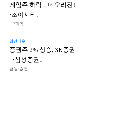
게임주 하락…네오리진↑
·조이시티↓
IT/과학
업앤다운
증권주 2% 상승, SK증권
↑·삼성증권↓
금융/증권