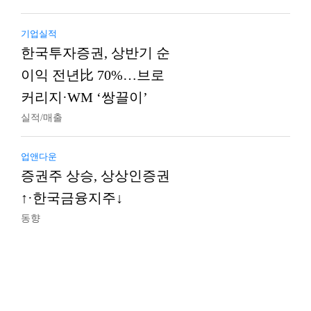
기업실적
한국투자증권, 상반기 순
이익 전년比 70%…브로
커리지·WM ‘쌍끌이’
실적/매출
업앤다운
증권주 상승, 상상인증권
↑·한국금융지주↓
동향