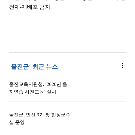
전재-재배포 금지.
more_vert
'울진군' 최근 뉴스
울진교육지원청, ‘2026년 을
지연습 사전교육’ 실시
울진군, 민선 9기 첫 현장군수
실 운영