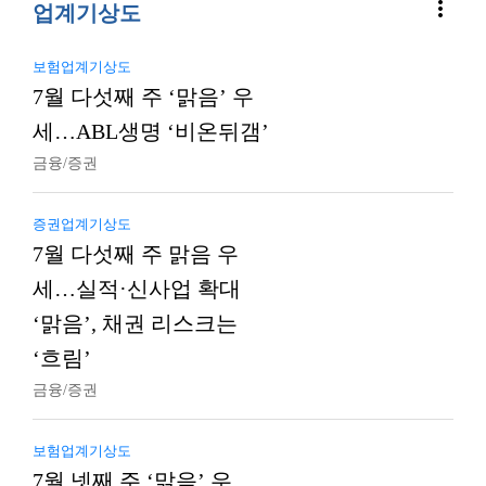
more_vert
업계기상도
보험업계기상도
7월 다섯째 주 ‘맑음’ 우
세…ABL생명 ‘비온뒤갬’
금융/증권
증권업계기상도
7월 다섯째 주 맑음 우
세…실적·신사업 확대
‘맑음’, 채권 리스크는
‘흐림’
금융/증권
보험업계기상도
7월 넷째 주 ‘맑음’ 우