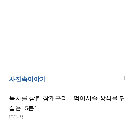
more_vert
사진속이야기
독사를 삼킨 참개구리…먹이사슬 상식을 뒤
집은 ‘5분’
IT/과학