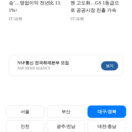
승’…영업이익 전년比 13.
젠 고도화…GS 1등급으
1%↑
로 공공시장 진출 가속
IT/과학
IT/과학
NSP통신 전국취재본부 모집
보기
NSP NEWS AGENCY
서울
부산
대구/경북
인천
광주/전남
대전/충남