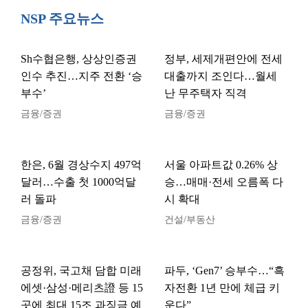
NSP 주요뉴스
Sh수협은행, 상상인증권
정부, 세제개편안에 전세
인수 추진…지주 전환 ‘승
대출까지 조인다…월세
부수’
난 무주택자 직격
금융/증권
금융/증권
한은, 6월 경상수지 497억
서울 아파트값 0.26% 상
달러…수출 첫 1000억달
승…매매·전세 오름폭 다
러 돌파
시 확대
금융/증권
건설/부동산
공정위, 국고채 담합 미래
파두, ‘Gen7’ 승부수…“흑
에셋·삼성·메리츠證 등 15
자전환 1년 만에 체급 키
곳에 최대 15조 과징금 예
운다”