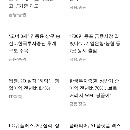
고..."기준 과도"
금융/증권
금융/증권
‘오너 3세’ 김동윤 상무 승
“700만 동포 금융시장 열
진…한국투자증권 후계
렸다”…기업은행·농협 등
구도 주목
7곳 동시 출발
금융/증권
금융/증권
웹젠, 2Q 실적 ‘하락’…영
한국투자증권, 상반기 순
업이익 전년比 8.4%↓
이익 전년比 70%…브로
커리지·WM ‘쌍끌이’
IT/과학
금융/증권
LG유플러스, 2Q 실적 ‘상
플래티어, AI 플랫폼 엑스