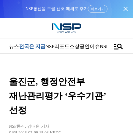
close
NSP통신을 구글 선호 매체로 추가
바로가기
manage_search
뉴스
전국은 지금
NSP리포트
소상공인
이슈
NSPTV
울진군, 행정안전부
재난관리평가 ‘우수기관’
선정
NSP통신
,
김대원 기자
입력 2026-07-09 15:03
KRD7