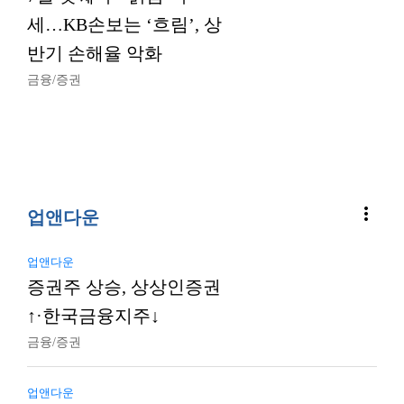
세…KB손보는 ‘흐림’, 상
반기 손해율 악화
금융/증권
more_vert
업앤다운
업앤다운
증권주 상승, 상상인증권
↑·한국금융지주↓
금융/증권
업앤다운