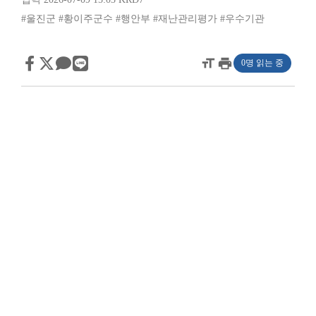
#울진군
#황이주군수
#행안부
#재난관리평가
#우수기관
format_size
print
0명 읽는 중