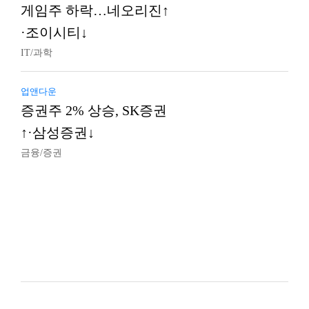
게임주 하락…네오리진↑
·조이시티↓
IT/과학
업앤다운
증권주 2% 상승, SK증권
↑·삼성증권↓
금융/증권