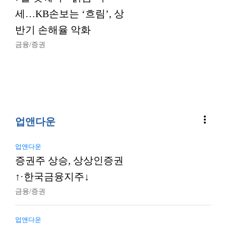
세…KB손보는 ‘흐림’, 상
반기 손해율 악화
금융/증권
more_vert
업앤다운
업앤다운
증권주 상승, 상상인증권
↑·한국금융지주↓
금융/증권
업앤다운