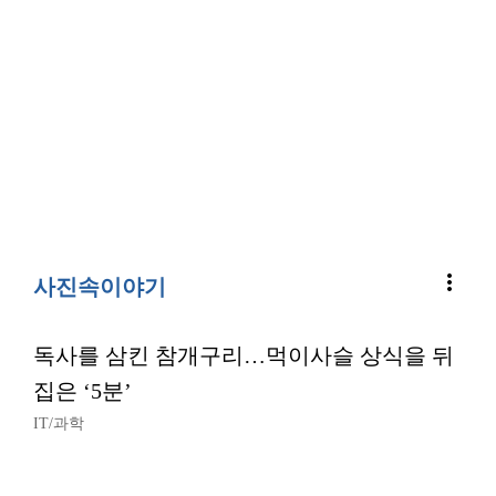
more_vert
사진속이야기
독사를 삼킨 참개구리…먹이사슬 상식을 뒤
집은 ‘5분’
IT/과학