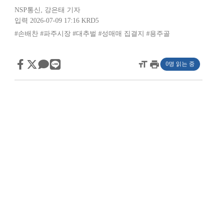
NSP통신
,
강은태 기자
입력 2026-07-09 17:16
KRD5
#손배찬
#파주시장
#대추벌
#성매매 집결지
#용주골
format_size
print
0명 읽는 중