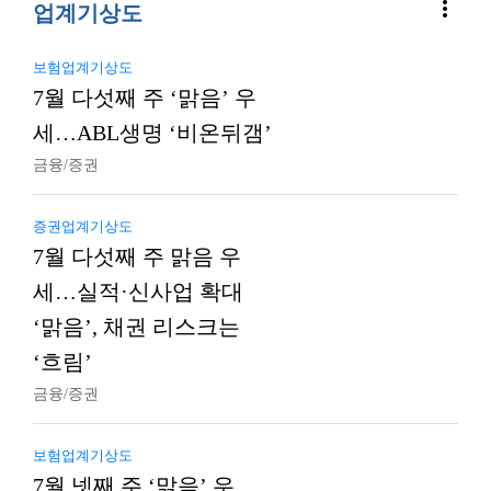
more_vert
업계기상도
보험업계기상도
7월 다섯째 주 ‘맑음’ 우
세…ABL생명 ‘비온뒤갬’
금융/증권
증권업계기상도
7월 다섯째 주 맑음 우
세…실적·신사업 확대
‘맑음’, 채권 리스크는
‘흐림’
금융/증권
보험업계기상도
7월 넷째 주 ‘맑음’ 우