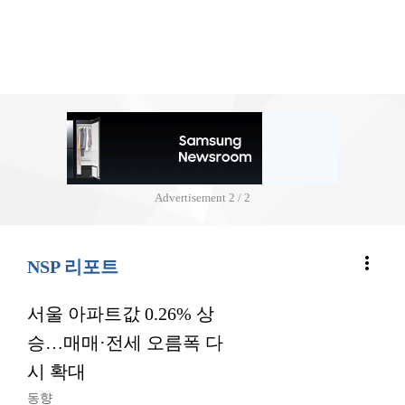
Advertisement
2 / 2
more_vert
NSP 리포트
서울 아파트값 0.26% 상
승…매매·전세 오름폭 다
시 확대
동향