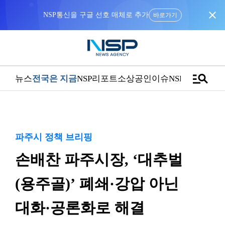
close
NSP통신을 구글 선호 매체로 추가
바로가기
manage_search
뉴스
전국은 지금
NSP리포트
소상공인
이슈
NSPTV
파주시 정책 브리핑
손배찬 파주시장, ‘대추벌
(용주골)’ 폐쇄·강압 아닌
대화·공론화로 해결