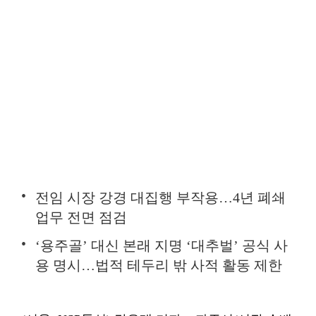
전임 시장 강경 대집행 부작용…4년 폐쇄
업무 전면 점검
‘용주골’ 대신 본래 지명 ‘대추벌’ 공식 사
용 명시…법적 테두리 밖 사적 활동 제한