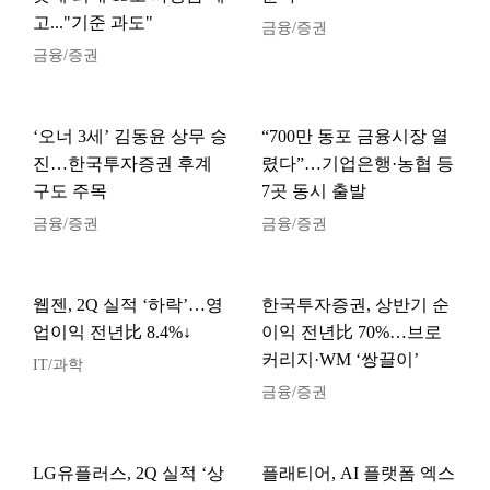
고..."기준 과도"
금융/증권
금융/증권
‘오너 3세’ 김동윤 상무 승
“700만 동포 금융시장 열
진…한국투자증권 후계
렸다”…기업은행·농협 등
구도 주목
7곳 동시 출발
금융/증권
금융/증권
웹젠, 2Q 실적 ‘하락’…영
한국투자증권, 상반기 순
업이익 전년比 8.4%↓
이익 전년比 70%…브로
커리지·WM ‘쌍끌이’
IT/과학
금융/증권
LG유플러스, 2Q 실적 ‘상
플래티어, AI 플랫폼 엑스