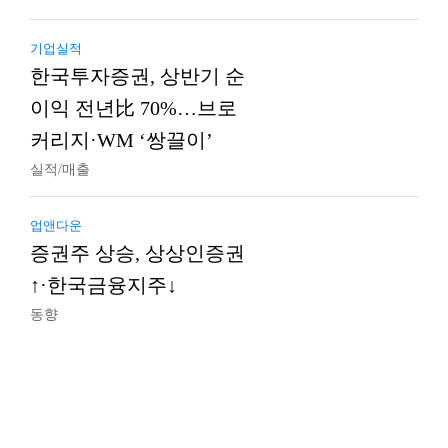
기업실적
한국투자증권, 상반기 순
이익 전년比 70%…브로
커리지·WM ‘쌍끌이’
실적/매출
업앤다운
증권주 상승, 상상인증권
↑·한국금융지주↓
동향