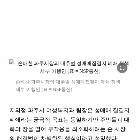
fullscreen
손배찬 파주시장의 대추벌 성매매집결지 폐쇄 정책
세부 이행안 (표 = NSP통신)
지의정 파주시 여성복지과 팀장은 성매매 집결지
폐쇄라는 궁극적 목표는 동일하지만 주민들과 대
화의 장을 열어 부작용을 최소화하려는 손 시장
의 해결법이 차별화된 핵심이라고 설명했다.