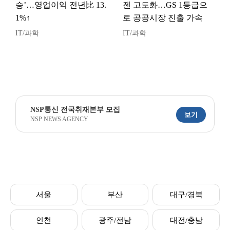
승’…영업이익 전년比 13.
젠 고도화…GS 1등급으
1%↑
로 공공시장 진출 가속
IT/과학
IT/과학
NSP통신 전국취재본부 모집
보기
NSP NEWS AGENCY
서울
부산
대구/경북
인천
광주/전남
대전/충남