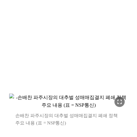
fullscreen
손배찬 파주시장의 대추벌 성매매집결지 폐쇄 정책
주요 내용 (표 = NSP통신)