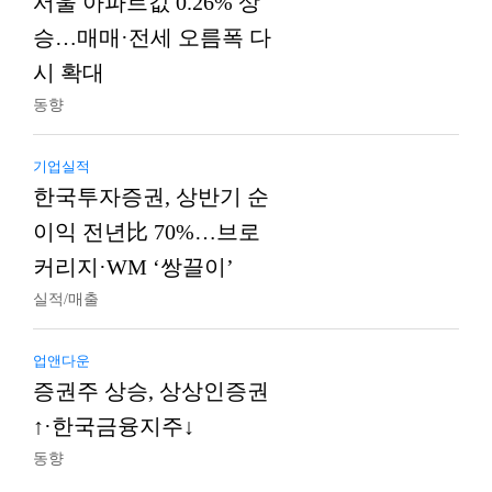
서울 아파트값 0.26% 상
승…매매·전세 오름폭 다
시 확대
동향
기업실적
한국투자증권, 상반기 순
이익 전년比 70%…브로
커리지·WM ‘쌍끌이’
실적/매출
업앤다운
증권주 상승, 상상인증권
↑·한국금융지주↓
동향