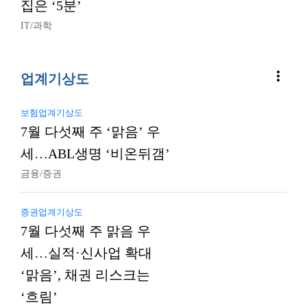
집은 ‘5분’
IT/과학
more_vert
업계기상도
보험업계기상도
7월 다섯째 주 ‘맑음’ 우
세…ABL생명 ‘비온뒤갬’
금융/증권
증권업계기상도
7월 다섯째 주 맑음 우
세…실적·신사업 확대
‘맑음’, 채권 리스크는
‘흐림’