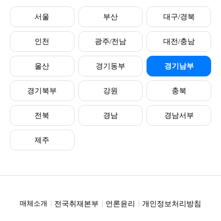
서울
부산
대구/경북
인천
광주/전남
대전/충남
울산
경기동부
경기남부
경기북부
강원
충북
전북
경남
경남서부
제주
전국취재본부
언론윤리
개인정보처리방침
매체소개