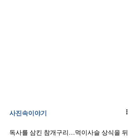
more_vert
사진속이야기
독사를 삼킨 참개구리…먹이사슬 상식을 뒤