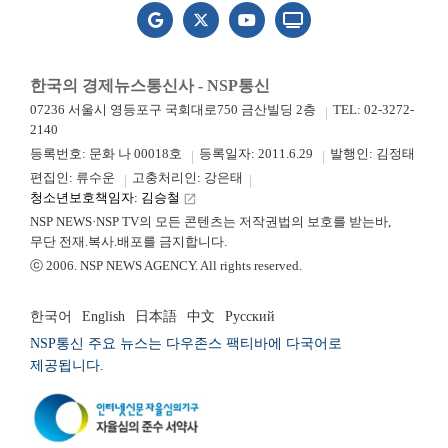
한국의 경제뉴스통신사 - NSP통신
07236 서울시 영등포구 국회대로750 금산빌딩 2층
TEL: 02-3272-
2140
등록번호: 문화 나 00018호
등록일자: 2011.6.29
발행인: 김정태
편집인: 류수운
고충처리인: 강은태
청소년보호책임자: 김승철
launch
NSP NEWS·NSP TV의 모든 콘텐츠는 저작권법의 보호를 받는바,
무단 전재.복사.배포를 금지합니다.
ⓒ 2006. NSP NEWS AGENCY. All rights reserved.
한국어
English
日本語
中文
Русский
NSP통신 주요 뉴스는 다우존스 팩티바에 다국어로
제공됩니다.