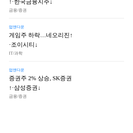
↑·한국금융지주↓
금융/증권
업앤다운
게임주 하락…네오리진↑
·조이시티↓
IT/과학
업앤다운
증권주 2% 상승, SK증권
↑·삼성증권↓
금융/증권