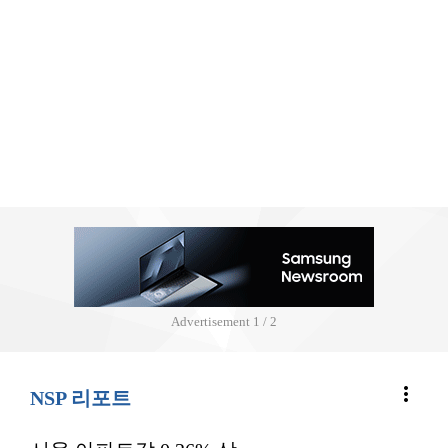
Advertisement
2 / 2
more_vert
NSP 리포트