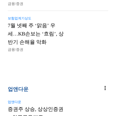
금융/증권
보험업계기상도
7월 넷째 주 ‘맑음’ 우
세…KB손보는 ‘흐림’, 상
반기 손해율 악화
금융/증권
more_vert
업앤다운
업앤다운
증권주 상승, 상상인증권