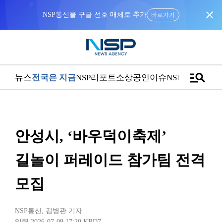
close
NSP통신을 구글 선호 매체로 추가
바로가기
manage_search
뉴스
전국은 지금
NSP리포트
소상공인
이슈
NSPTV
안성시, ‘바우덕이축제’
길놀이 퍼레이드 참가팀 전격
모집
NSP통신
,
김병관 기자
입력 2026-07-09 17:20
KRD7