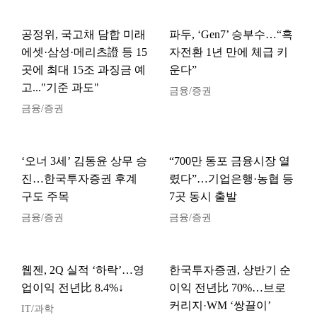
공정위, 국고채 담합 미래
파두, ‘Gen7’ 승부수…“흑
에셋·삼성·메리츠證 등 15
자전환 1년 만에 체급 키
곳에 최대 15조 과징금 예
운다”
고..."기준 과도"
금융/증권
금융/증권
‘오너 3세’ 김동윤 상무 승
“700만 동포 금융시장 열
진…한국투자증권 후계
렸다”…기업은행·농협 등
구도 주목
7곳 동시 출발
금융/증권
금융/증권
웹젠, 2Q 실적 ‘하락’…영
한국투자증권, 상반기 순
업이익 전년比 8.4%↓
이익 전년比 70%…브로
커리지·WM ‘쌍끌이’
IT/과학