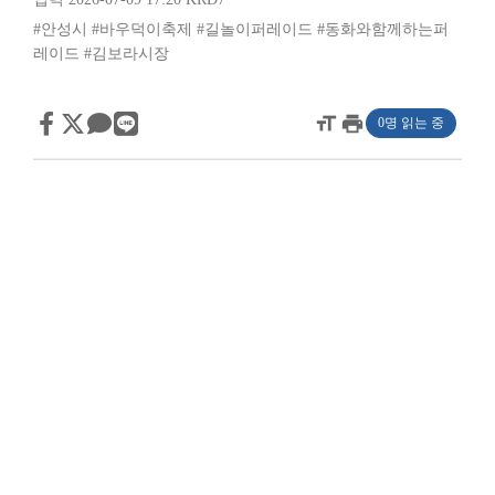
#안성시
#바우덕이축제
#길놀이퍼레이드
#동화와함께하는퍼
레이드
#김보라시장
format_size
print
0명 읽는 중