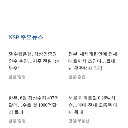
NSP 주요뉴스
Sh수협은행, 상상인증권
정부, 세제개편안에 전세
인수 추진…지주 전환 ‘승
대출까지 조인다…월세
부수’
난 무주택자 직격
금융/증권
금융/증권
한은, 6월 경상수지 497억
서울 아파트값 0.26% 상
달러…수출 첫 1000억달
승…매매·전세 오름폭 다
러 돌파
시 확대
금융/증권
건설/부동산