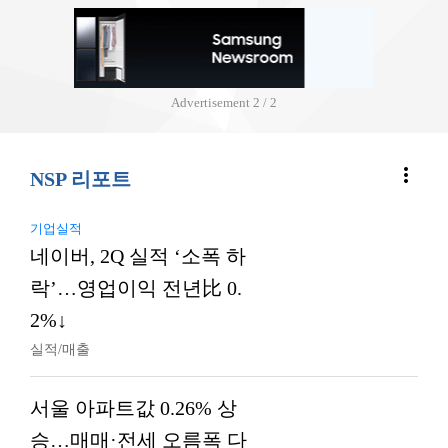
Advertisement
2 / 2
more_vert
NSP 리포트
기업실적
네이버, 2Q 실적 ‘소폭 하
락’…영업이익 전년比 0.
2%↓
실적/매출
서울 아파트값 0.26% 상
승…매매·전세 오름폭 다