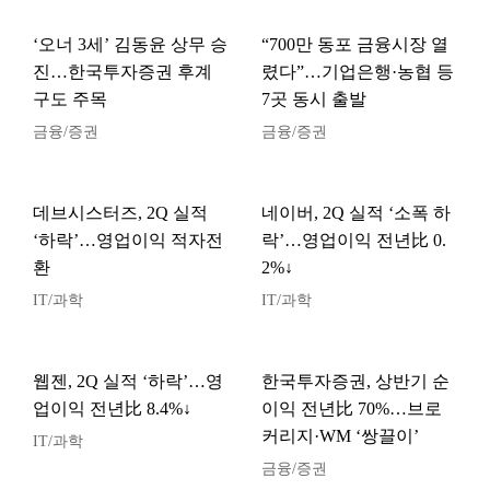
‘오너 3세’ 김동윤 상무 승
“700만 동포 금융시장 열
진…한국투자증권 후계
렸다”…기업은행·농협 등
구도 주목
7곳 동시 출발
금융/증권
금융/증권
데브시스터즈, 2Q 실적
네이버, 2Q 실적 ‘소폭 하
‘하락’…영업이익 적자전
락’…영업이익 전년比 0.
환
2%↓
IT/과학
IT/과학
웹젠, 2Q 실적 ‘하락’…영
한국투자증권, 상반기 순
업이익 전년比 8.4%↓
이익 전년比 70%…브로
커리지·WM ‘쌍끌이’
IT/과학
금융/증권