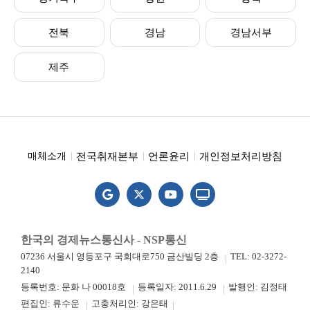
전북
경남
경남서부
제주
전국취재본부
언론윤리
개인정보처리방침
매체소개
한국의 경제뉴스통신사 - NSP통신
07236 서울시 영등포구 국회대로750 금산빌딩 2층
TEL: 02-3272-
2140
등록번호: 문화 나 00018호
등록일자: 2011.6.29
발행인: 김정태
편집인: 류수운
고충처리인: 강은태