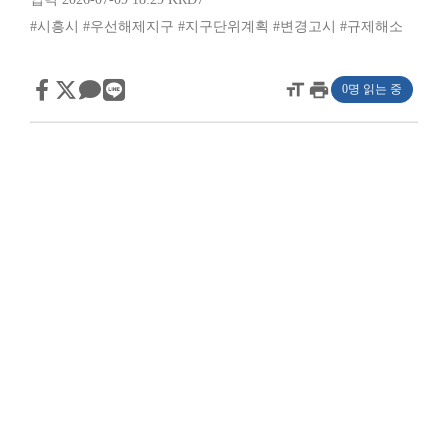
#시흥시
#우선해제지구
#지구단위계획
#변경고시
#규제해소
format_size
print
0명 읽는 중