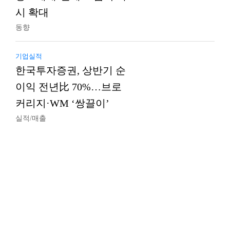
시 확대
동향
기업실적
한국투자증권, 상반기 순
이익 전년比 70%…브로
커리지·WM ‘쌍끌이’
실적/매출