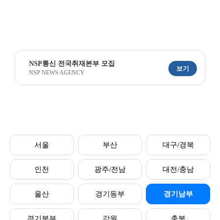
NSP통신 전국취재본부 모집
보기
NSP NEWS AGENCY
서울
부산
대구/경북
인천
광주/전남
대전/충남
울산
경기동부
경기남부
경기북부
강원
충북