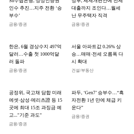
Sh수협은행, 상상인증권
정부, 세제개편안에 전세
인수 추진…지주 전환 ‘승
대출까지 조인다…월세
부수’
난 무주택자 직격
금융/증권
금융/증권
한은, 6월 경상수지 497억
서울 아파트값 0.26% 상
달러…수출 첫 1000억달
승…매매·전세 오름폭 다
러 돌파
시 확대
금융/증권
건설/부동산
공정위, 국고채 담합 미래
파두, ‘Gen7’ 승부수…“흑
에셋·삼성·메리츠證 등 15
자전환 1년 만에 체급 키
곳에 최대 15조 과징금 예
운다”
고..."기준 과도"
금융/증권
금융/증권