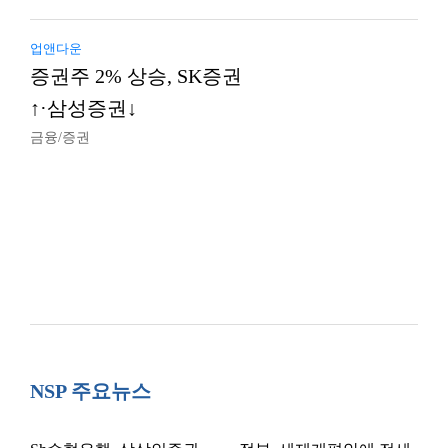
업앤다운
증권주 2% 상승, SK증권
↑·삼성증권↓
금융/증권
NSP 주요뉴스