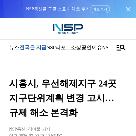
close
NSP통신을 구글 선호 매체로 추가
바로가기
manage_search
뉴스
전국은 지금
NSP리포트
소상공인
이슈
NSPTV
시흥시, 우선해제지구 24곳
지구단위계획 변경 고시…
규제 해소 본격화
NSP통신
,
김여울 기자
입력 2026-07-09 18:29
KRD7