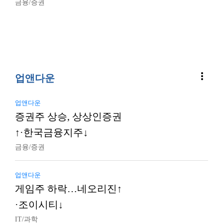
금융/증권
more_vert
업앤다운
업앤다운
증권주 상승, 상상인증권
↑·한국금융지주↓
금융/증권
업앤다운
게임주 하락…네오리진↑
·조이시티↓
IT/과학