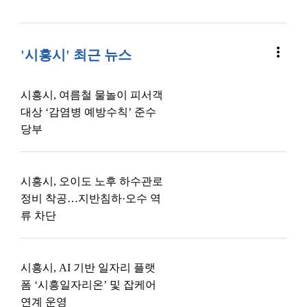
more_vert
'시흥시' 최근 뉴스
시흥시, 여름철 물놀이 피서객
대상 ‘감염병 예방수칙’ 준수
당부
시흥시, 오이도 노후 하수관로
정비 착공…지반침하·오수 역
류 차단
시흥시, AI 기반 일자리 플랫
폼 ‘시흥일자리온’ 및 잡케어
연계 운영