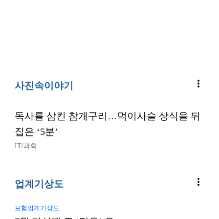
more_vert
사진속이야기
독사를 삼킨 참개구리…먹이사슬 상식을 뒤
집은 ‘5분’
IT/과학
more_vert
업계기상도
보험업계기상도