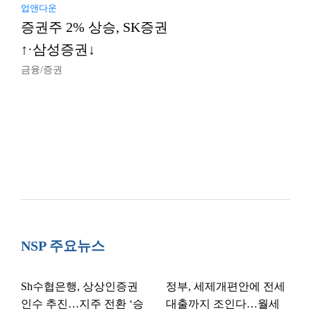
업앤다운
증권주 2% 상승, SK증권
↑·삼성증권↓
금융/증권
NSP 주요뉴스
Sh수협은행, 상상인증권
정부, 세제개편안에 전세
인수 추진…지주 전환 ‘승
대출까지 조인다…월세