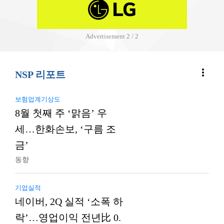
Advertisement
2 / 2
more_vert
NSP 리포트
보험업계기상도
8월 첫째 주 ‘맑음’ 우
세…한화손보, ‘구름 조
금’
동향
기업실적
네이버, 2Q 실적 ‘소폭 하
락’…영업이익 전년比 0.