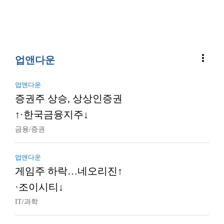
more_vert
업앤다운
업앤다운
증권주 상승, 상상인증권
↑·한국금융지주↓
금융/증권
업앤다운
게임주 하락…네오리진↑
·조이시티↓
IT/과학