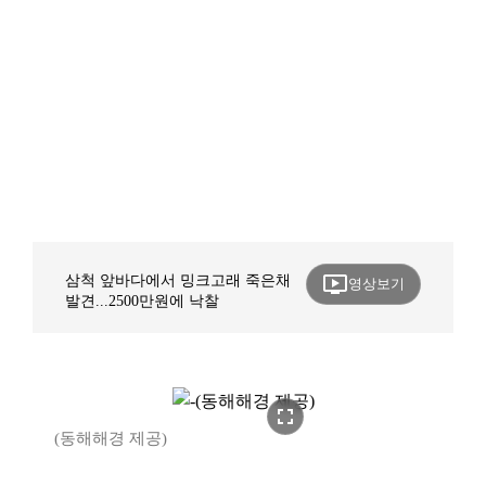
ondemand_video
삼척 앞바다에서 밍크고래 죽은채
영상보기
발견...2500만원에 낙찰
fullscreen
(동해해경 제공)