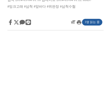
#밍크고래
#삼척
#앞바다
#위판장
#삼척수협
format_size
print
1명 읽는 중