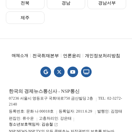
전북
경남
경남서부
제주
전국취재본부
언론윤리
개인정보처리방침
매체소개
한국의 경제뉴스통신사 - NSP통신
07236 서울시 영등포구 국회대로750 금산빌딩 2층
TEL: 02-3272-
2140
등록번호: 문화 나 00018호
등록일자: 2011.6.29
발행인: 김정태
편집인: 류수운
고충처리인: 강은태
청소년보호책임자: 김승철
launch
NSP NEWS·NSP TV의 모든 콘텐츠는 저작권법의 보호를 받는바,