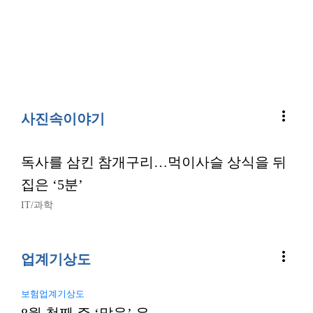
more_vert
사진속이야기
독사를 삼킨 참개구리…먹이사슬 상식을 뒤
집은 ‘5분’
IT/과학
more_vert
업계기상도
보험업계기상도