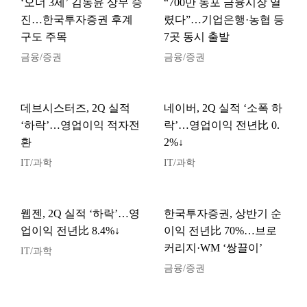
‘오너 3세’ 김동윤 상무 승
“700만 동포 금융시장 열
진…한국투자증권 후계
렸다”…기업은행·농협 등
구도 주목
7곳 동시 출발
금융/증권
금융/증권
데브시스터즈, 2Q 실적
네이버, 2Q 실적 ‘소폭 하
‘하락’…영업이익 적자전
락’…영업이익 전년比 0.
환
2%↓
IT/과학
IT/과학
웹젠, 2Q 실적 ‘하락’…영
한국투자증권, 상반기 순
업이익 전년比 8.4%↓
이익 전년比 70%…브로
커리지·WM ‘쌍끌이’
IT/과학
금융/증권