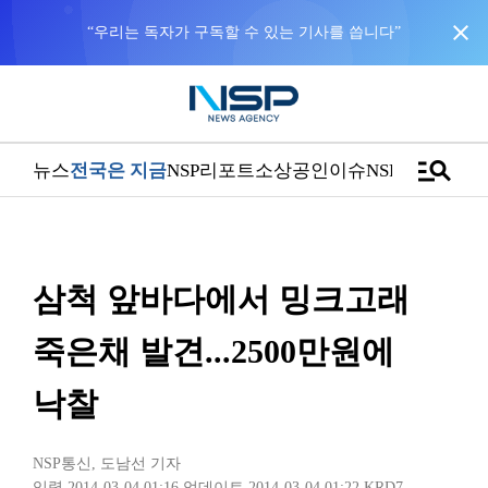
close
“우리는 독자가 구독할 수 있는 기사를 씁니다”
manage_search
뉴스
전국은 지금
NSP리포트
소상공인
이슈
NSPTV
삼척 앞바다에서 밍크고래
죽은채 발견...2500만원에
낙찰
NSP통신
,
도남선 기자
입력 2014-03-04 01:16
업데이트 2014-03-04 01:22
KRD7