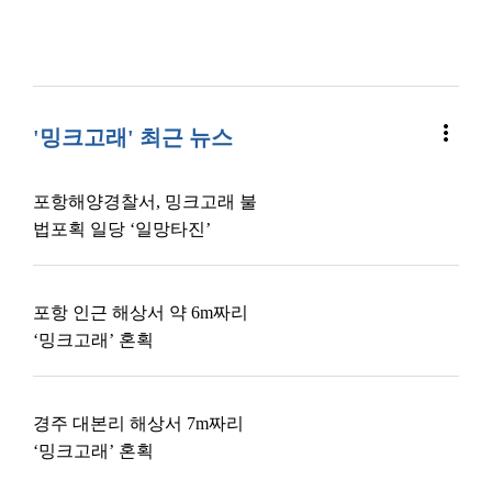
more_vert
'밍크고래' 최근 뉴스
포항해양경찰서, 밍크고래 불
법포획 일당 ‘일망타진’
포항 인근 해상서 약 6m짜리
‘밍크고래’ 혼획
경주 대본리 해상서 7m짜리
‘밍크고래’ 혼획