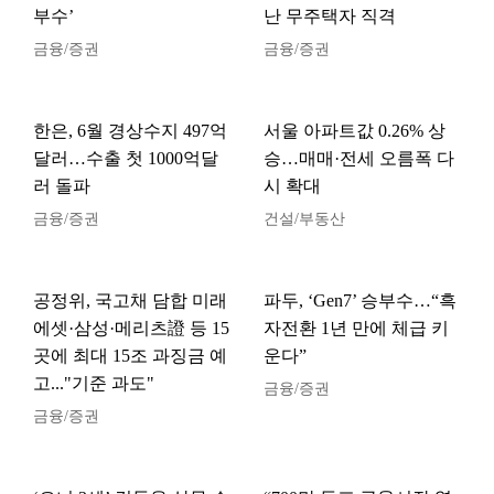
부수’
난 무주택자 직격
금융/증권
금융/증권
한은, 6월 경상수지 497억
서울 아파트값 0.26% 상
달러…수출 첫 1000억달
승…매매·전세 오름폭 다
러 돌파
시 확대
금융/증권
건설/부동산
공정위, 국고채 담합 미래
파두, ‘Gen7’ 승부수…“흑
에셋·삼성·메리츠證 등 15
자전환 1년 만에 체급 키
곳에 최대 15조 과징금 예
운다”
고..."기준 과도"
금융/증권
금융/증권