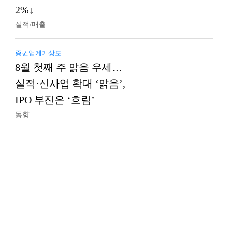
2%↓
실적/매출
증권업계기상도
8월 첫째 주 맑음 우세…
실적·신사업 확대 ‘맑음’,
IPO 부진은 ‘흐림’
동향