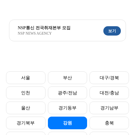
NSP통신 전국취재본부 모집
보기
NSP NEWS AGENCY
서울
부산
대구/경북
인천
광주/전남
대전/충남
울산
경기동부
경기남부
경기북부
강원
충북