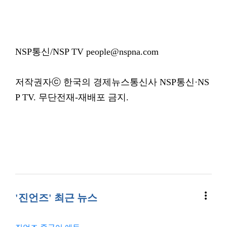
NSP통신/NSP TV people@nspna.com
저작권자ⓒ 한국의 경제뉴스통신사 NSP통신·NS
P TV. 무단전재-재배포 금지.
more_vert
'진언즈' 최근 뉴스