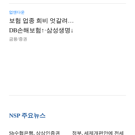
업앤다운
보험 업종 희비 엇갈려…
DB손해보험↑·삼성생명↓
금융/증권
NSP 주요뉴스
Sh수협은행, 상상인증권
정부, 세제개편안에 전세