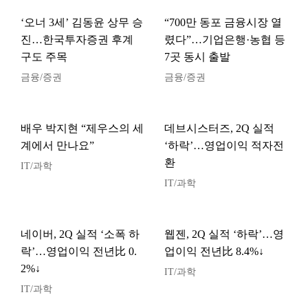
‘오너 3세’ 김동윤 상무 승
“700만 동포 금융시장 열
진…한국투자증권 후계
렸다”…기업은행·농협 등
구도 주목
7곳 동시 출발
금융/증권
금융/증권
배우 박지현 “제우스의 세
데브시스터즈, 2Q 실적
계에서 만나요”
‘하락’…영업이익 적자전
환
IT/과학
IT/과학
네이버, 2Q 실적 ‘소폭 하
웹젠, 2Q 실적 ‘하락’…영
락’…영업이익 전년比 0.
업이익 전년比 8.4%↓
2%↓
IT/과학
IT/과학