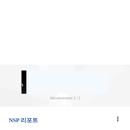
Advertisement
2 / 2
more_vert
NSP 리포트