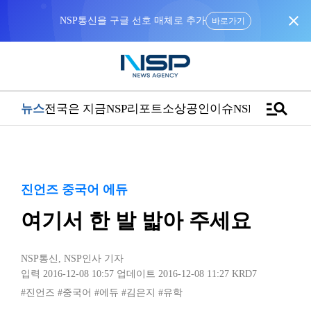
close
바로가기
manage_search
뉴스
전국은 지금
NSP리포트
소상공인
이슈
NSPTV
진언즈 중국어 에듀
여기서 한 발 밟아 주세요
NSP통신
,
NSP인사 기자
입력 2016-12-08 10:57
업데이트 2016-12-08 11:27
KRD7
#진언즈
#중국어
#에듀
#김은지
#유학