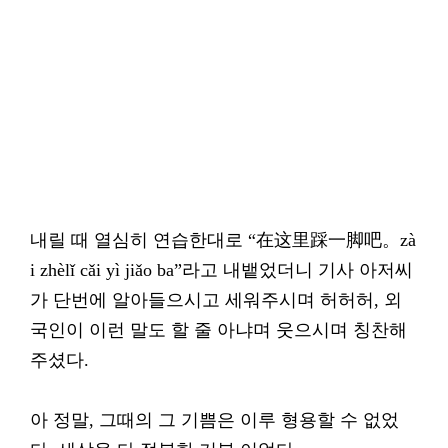
내릴 때 열심히 연습한대로 “在这里踩一脚吧。zà
i zhèlǐ cǎi yì jiǎo ba”라고 내뱉었더니 기사 아저씨
가 단번에 알아들으시고 세워주시며 허허허, 외
국인이 이런 말도 할 줄 아냐며 웃으시며 칭찬해
주셨다.
아 정말, 그때의 그 기쁨은 이루 형용할 수 없었