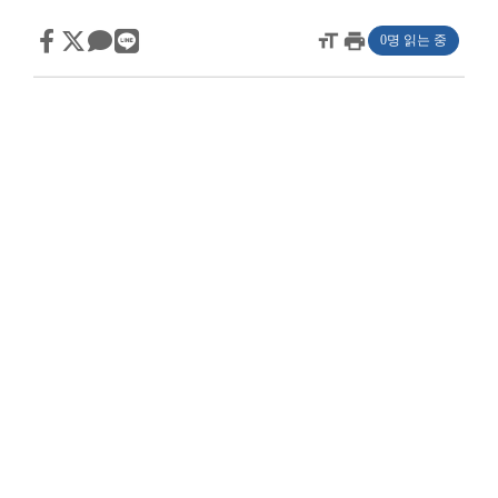
format_size
print
0명 읽는 중