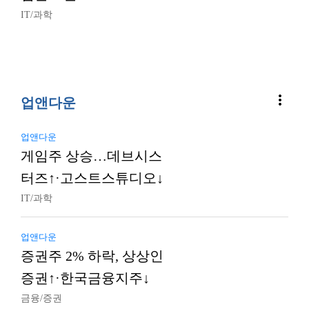
IT/과학
more_vert
업앤다운
업앤다운
게임주 상승…데브시스
터즈↑·고스트스튜디오↓
IT/과학
업앤다운
증권주 2% 하락, 상상인
증권↑·한국금융지주↓
금융/증권