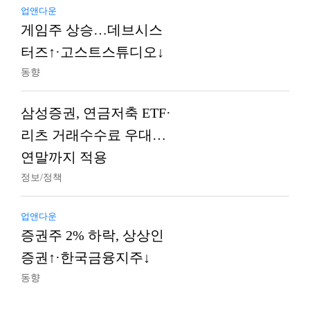
업앤다운
게임주 상승…데브시스
터즈↑·고스트스튜디오↓
동향
삼성증권, 연금저축 ETF·
리츠 거래수수료 우대…
연말까지 적용
정보/정책
업앤다운
증권주 2% 하락, 상상인
증권↑·한국금융지주↓
동향