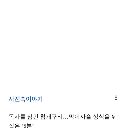
more_vert
사진속이야기
독사를 삼킨 참개구리…먹이사슬 상식을 뒤
집은 ‘5분’