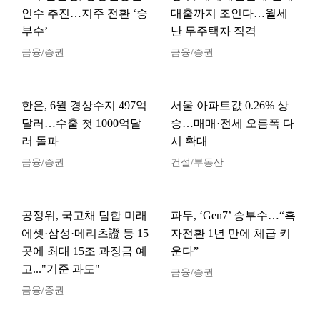
인수 추진…지주 전환 ‘승
대출까지 조인다…월세
부수’
난 무주택자 직격
금융/증권
금융/증권
한은, 6월 경상수지 497억
서울 아파트값 0.26% 상
달러…수출 첫 1000억달
승…매매·전세 오름폭 다
러 돌파
시 확대
금융/증권
건설/부동산
공정위, 국고채 담합 미래
파두, ‘Gen7’ 승부수…“흑
에셋·삼성·메리츠證 등 15
자전환 1년 만에 체급 키
곳에 최대 15조 과징금 예
운다”
고..."기준 과도"
금융/증권
금융/증권