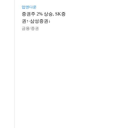
업앤다운
증권주 2% 상승, SK증
권↑·삼성증권↓
금융/증권