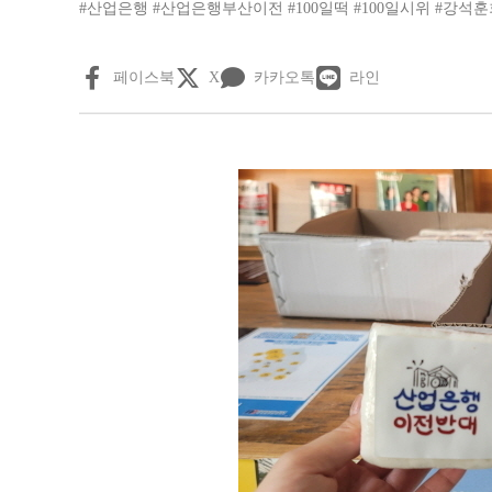
#산업은행
#산업은행부산이전
#100일떡
#100일시위
#강석훈
페이스북
X
카카오톡
라인