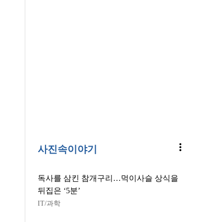
more_vert
사진속이야기
독사를 삼킨 참개구리…먹이사슬 상식을
뒤집은 ‘5분’
IT/과학