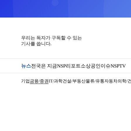
우리는 독자가 구독할 수 있는
기사를 씁니다.
뉴스
전국은 지금
NSP리포트
소상공인
이슈
NSPTV
기업
금융/증권
IT/과학
건설/부동산
물류/유통
자동차
의학/