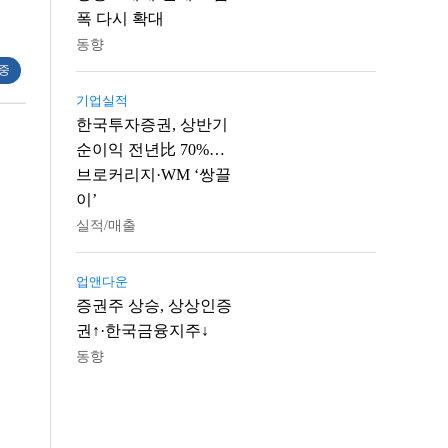
폭 다시 확대
동향
 중
기업실적
한국투자증권, 상반기
순이익 전년比 70%…
브로커리지·WM ‘쌍끌
이’
실적/매출
업앤다운
증권주 상승, 상상인증
권↑·한국금융지주↓
동향