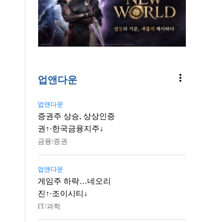
more_vert
업앤다운
업앤다운
증권주 상승, 상상인증
권↑·한국금융지주↓
금융/증권
업앤다운
게임주 하락…네오리
진↑·조이시티↓
IT/과학