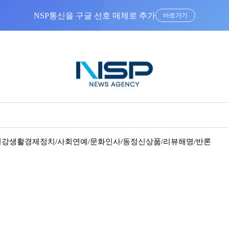
바로가기
건강
생활경제
정치/사회
연예/문화
인사/동정
신상품/리뷰
해명/반론