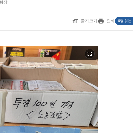
회장
format_size
print
글자크기
인쇄
0명 읽는
fullscreen