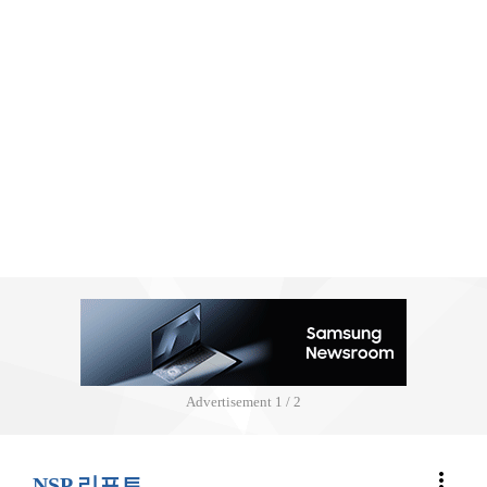
Advertisement
2 / 2
more_vert
NSP 리포트