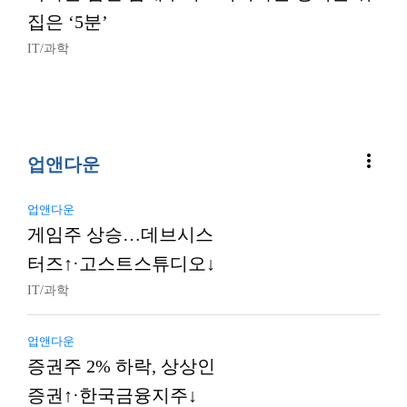
집은 ‘5분’
IT/과학
more_vert
업앤다운
업앤다운
게임주 상승…데브시스
터즈↑·고스트스튜디오↓
IT/과학
업앤다운
증권주 2% 하락, 상상인
증권↑·한국금융지주↓