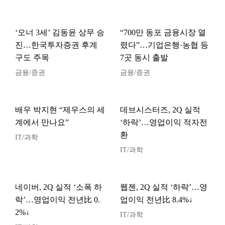
‘오너 3세’ 김동윤 상무 승
“700만 동포 금융시장 열
진…한국투자증권 후계
렸다”…기업은행·농협 등
구도 주목
7곳 동시 출발
금융/증권
금융/증권
배우 박지현 “제우스의 세
데브시스터즈, 2Q 실적
계에서 만나요”
‘하락’…영업이익 적자전
환
IT/과학
IT/과학
네이버, 2Q 실적 ‘소폭 하
웹젠, 2Q 실적 ‘하락’…영
락’…영업이익 전년比 0.
업이익 전년比 8.4%↓
2%↓
IT/과학