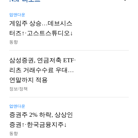
업앤다운
게임주 상승…데브시스
터즈↑·고스트스튜디오↓
동향
삼성증권, 연금저축 ETF·
리츠 거래수수료 우대…
연말까지 적용
정보/정책
업앤다운
증권주 2% 하락, 상상인
증권↑·한국금융지주↓
동향