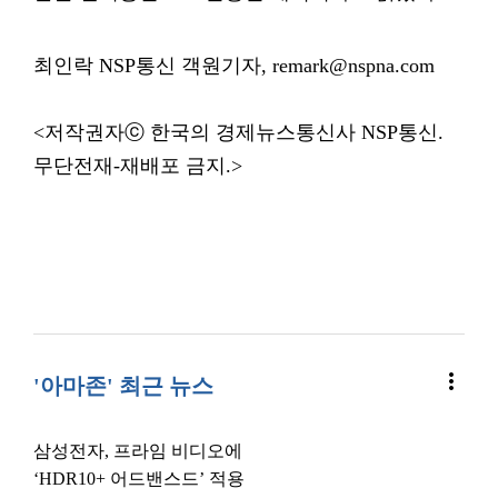
최인락 NSP통신 객원기자, remark@nspna.com
<저작권자ⓒ 한국의 경제뉴스통신사 NSP통신.
무단전재-재배포 금지.>
more_vert
'아마존' 최근 뉴스
삼성전자, 프라임 비디오에
‘HDR10+ 어드밴스드’ 적용