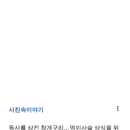
more_vert
사진속이야기
독사를 삼킨 참개구리…먹이사슬 상식을 뒤