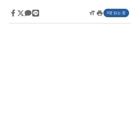
format_size
print
0명 읽는 중