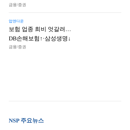
금융/증권
업앤다운
보험 업종 희비 엇갈려…
DB손해보험↑·삼성생명↓
금융/증권
NSP 주요뉴스