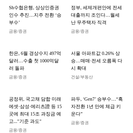
Sh수협은행, 상상인증권
정부, 세제개편안에 전세
인수 추진…지주 전환 ‘승
대출까지 조인다…월세
부수’
난 무주택자 직격
금융/증권
금융/증권
한은, 6월 경상수지 497억
서울 아파트값 0.26% 상
달러…수출 첫 1000억달
승…매매·전세 오름폭 다
러 돌파
시 확대
금융/증권
건설/부동산
공정위, 국고채 담합 미래
파두, ‘Gen7’ 승부수…“흑
에셋·삼성·메리츠證 등 15
자전환 1년 만에 체급 키
곳에 최대 15조 과징금 예
운다”
고..."기준 과도"
금융/증권
금융/증권