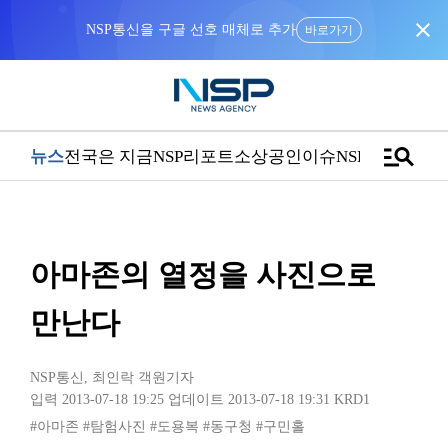
close
NSP통신을 구글 선호 매체로 추가
바로가기
manage_search
뉴스
전국은 지금
NSP리포트
소상공인
이슈
NSPTV
아마존의 열정을 사진으로
만난다
NSP통신
,
최인락 객원기자
입력 2013-07-18 19:25
업데이트 2013-07-18 19:31
KRD1
#아마존
#탐험사진
#도용복
#동구청
#구민홀