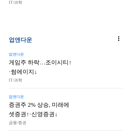
IT/과학
more_vert
업앤다운
업앤다운
게임주 하락…조이시티↑
·썸에이지↓
IT/과학
업앤다운
증권주 2% 상승, 미래에
셋증권↑·신영증권↓
금융/증권