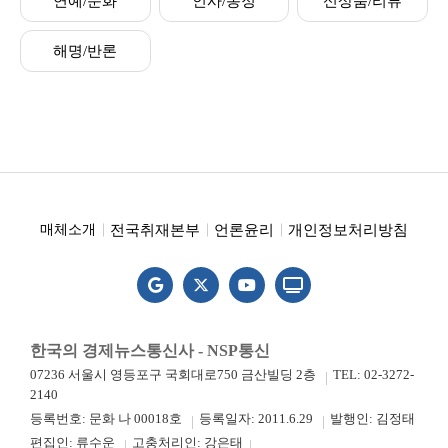
연예/문화
인사/동정
신상품/리뷰
해명/반론
전국취재본부
언론윤리
개인정보처리방침
매체소개
한국의 경제뉴스통신사 - NSP통신
07236 서울시 영등포구 국회대로750 금산빌딩 2층
TEL: 02-3272-
2140
등록번호: 문화 나 00018호
등록일자: 2011.6.29
발행인: 김정태
편집인: 류수운
고충처리인: 강은태