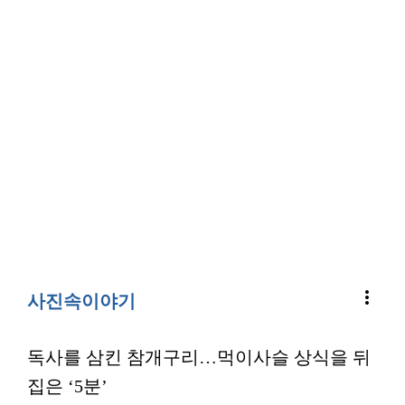
more_vert
사진속이야기
독사를 삼킨 참개구리…먹이사슬 상식을 뒤
집은 ‘5분’