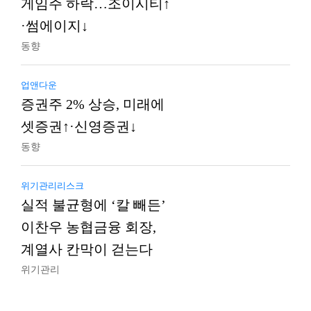
게임주 하락…조이시티↑
·썸에이지↓
동향
업앤다운
증권주 2% 상승, 미래에
셋증권↑·신영증권↓
동향
위기관리리스크
실적 불균형에 ‘칼 빼든’
이찬우 농협금융 회장,
계열사 칸막이 걷는다
위기관리