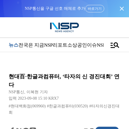
close
NSP통신을 구글 선호 매체로 추가
바로가기
manage_search
뉴스
전국은 지금
NSP리포트
소상공인
이슈
NSPTV
현대百·한글과컴퓨터, ‘타자의 신 경진대회’ 연
다
NSP통신
,
이복현 기자
입력 2023-09-08 15:10
KRX7
#현대백화점(069960)
#한글과컴퓨터(030520)
#타자의신경진대
회