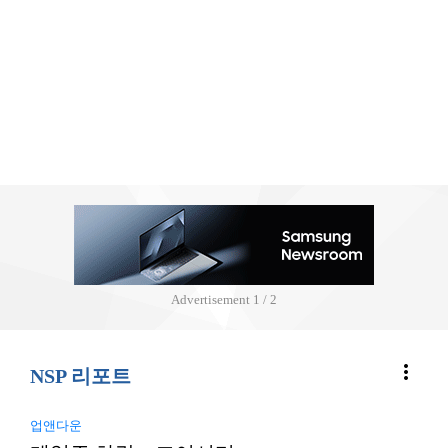
Advertisement
2 / 2
more_vert
NSP 리포트
업앤다운