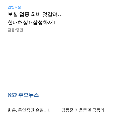
업앤다운
보험 업종 희비 엇갈려…
현대해상↑·삼성화재↓
금융/증권
NSP 주요뉴스
한은, 통안증권 손질…1
김동준 키움증권 공동의