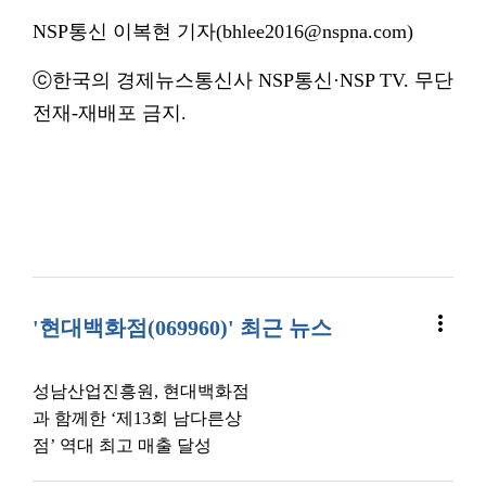
NSP통신 이복현 기자(bhlee2016@nspna.com)
ⓒ한국의 경제뉴스통신사 NSP통신·NSP TV. 무단
전재-재배포 금지.
more_vert
'현대백화점(069960)' 최근 뉴스
성남산업진흥원, 현대백화점
과 함께한 ‘제13회 남다른상
점’ 역대 최고 매출 달성