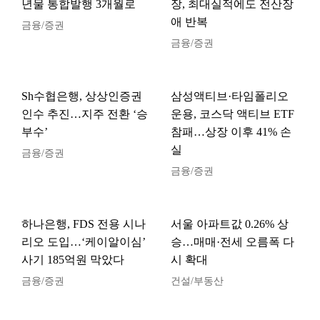
년물 통합발행 3개월로
장, 최대실적에도 전산장
애 반복
금융/증권
금융/증권
Sh수협은행, 상상인증권
삼성액티브·타임폴리오
인수 추진…지주 전환 ‘승
운용, 코스닥 액티브 ETF
부수’
참패…상장 이후 41% 손
실
금융/증권
금융/증권
하나은행, FDS 전용 시나
서울 아파트값 0.26% 상
리오 도입…‘케이알이심’
승…매매·전세 오름폭 다
사기 185억원 막았다
시 확대
금융/증권
건설/부동산