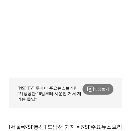
ondemand_video
[NSP TV] 투데이 주요뉴스브리핑
영상보기
“개성공단 16일부터 시운전 거쳐 재
가동 돌입”
[서울=NSP통신] 도남선 기자 = NSP주요뉴스브리