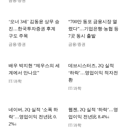
금융/증권
‘오너 3세’ 김동윤 상무 승
“700만 동포 금융시장 열
진…한국투자증권 후계
렸다”…기업은행·농협 등
구도 주목
7곳 동시 출발
금융/증권
금융/증권
배우 박지현 “제우스의 세
데브시스터즈, 2Q 실적
계에서 만나요”
‘하락’…영업이익 적자전
환
IT/과학
IT/과학
네이버, 2Q 실적 ‘소폭 하
웹젠, 2Q 실적 ‘하락’…영
락’…영업이익 전년比 0.
업이익 전년比 8.4%↓
2%↓
IT/과학