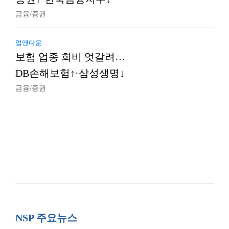
금융/증권
업앤다운
보험 업종 희비 엇갈려…
DB손해보험↑·삼성생명↓
금융/증권
NSP 주요뉴스