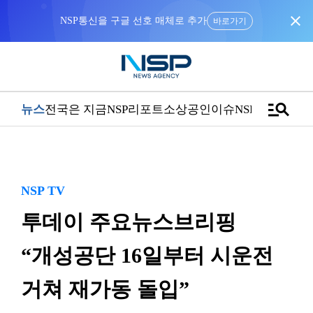
close
NSP통신을 구글 선호 매체로 추가
바로가기
manage_search
뉴스
전국은 지금
NSP리포트
소상공인
이슈
NSPTV
NSP TV
투데이 주요뉴스브리핑
“개성공단 16일부터 시운전
거쳐 재가동 돌입”