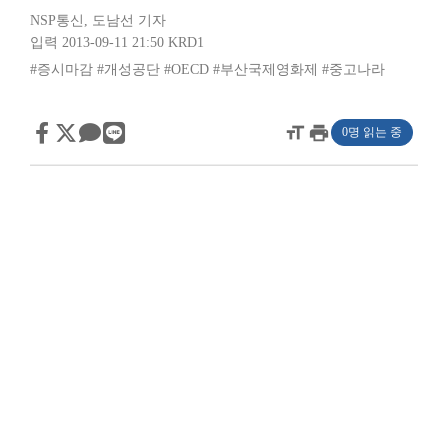
NSP통신
,
도남선 기자
입력 2013-09-11 21:50
KRD1
#증시마감
#개성공단
#OECD
#부산국제영화제
#중고나라
format_size
print
0명 읽는 중