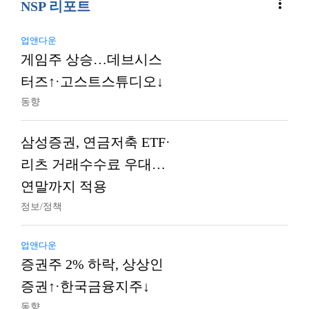
more_vert
NSP 리포트
업앤다운
게임주 상승…데브시스
터즈↑·고스트스튜디오↓
동향
삼성증권, 연금저축 ETF·
리츠 거래수수료 우대…
연말까지 적용
정보/정책
업앤다운
증권주 2% 하락, 상상인
증권↑·한국금융지주↓
동향