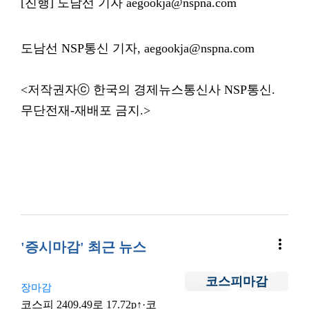
[진행] 도남선 기자 aegookja@nspna.com
도남선 NSP통신 기자, aegookja@nspna.com
<저작권자ⓒ 한국의 경제뉴스통신사 NSP통신.
무단전재-재배포 금지.>
more_vert
'증시마감' 최근 뉴스
코스피마감
장마감
코스피 2409.49로 17.72p↑·코