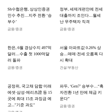
Sh수협은행, 상상인증권
정부, 세제개편안에 전세
인수 추진…지주 전환 ‘승
대출까지 조인다…월세
부수’
난 무주택자 직격
금융/증권
금융/증권
한은, 6월 경상수지 497억
서울 아파트값 0.26% 상
달러…수출 첫 1000억달
승…매매·전세 오름폭 다
러 돌파
시 확대
금융/증권
건설/부동산
공정위, 국고채 담합 미래
파두, ‘Gen7’ 승부수…“흑
에셋·삼성·메리츠證 등 15
자전환 1년 만에 체급 키
곳에 최대 15조 과징금 예
운다”
고..."기준 과도"
금융/증권