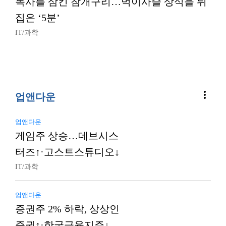
독사를 삼킨 참개구리…먹이사슬 상식을 뒤
집은 ‘5분’
IT/과학
more_vert
업앤다운
업앤다운
게임주 상승…데브시스
터즈↑·고스트스튜디오↓
IT/과학
업앤다운
증권주 2% 하락, 상상인
증권↑·한국금융지주↓