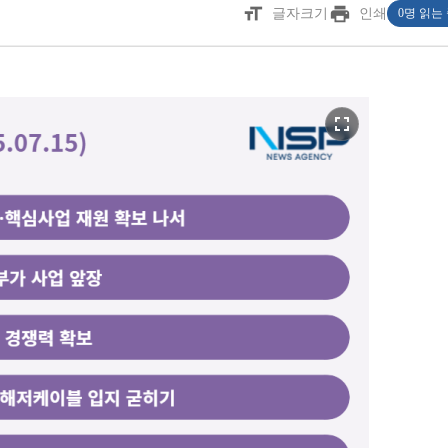
format_size
print
글자크기
인쇄
0명 읽는
fullscreen