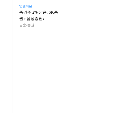
업앤다운
증권주 2% 상승, SK증
권↑·삼성증권↓
금융/증권