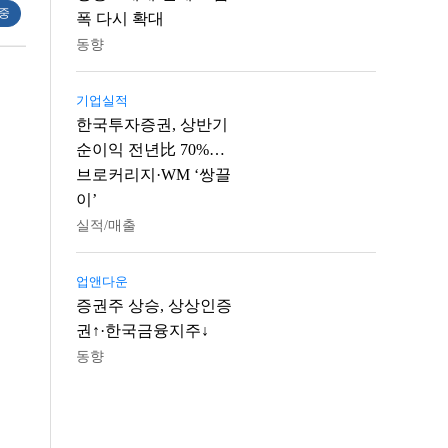
 중
폭 다시 확대
동향
기업실적
한국투자증권, 상반기
순이익 전년比 70%…
브로커리지·WM ‘쌍끌
이’
실적/매출
업앤다운
증권주 상승, 상상인증
권↑·한국금융지주↓
동향