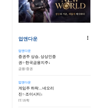
more_vert
업앤다운
업앤다운
증권주 상승, 상상인증
권↑·한국금융지주↓
금융/증권
업앤다운
게임주 하락…네오리
진↑·조이시티↓
IT/과학