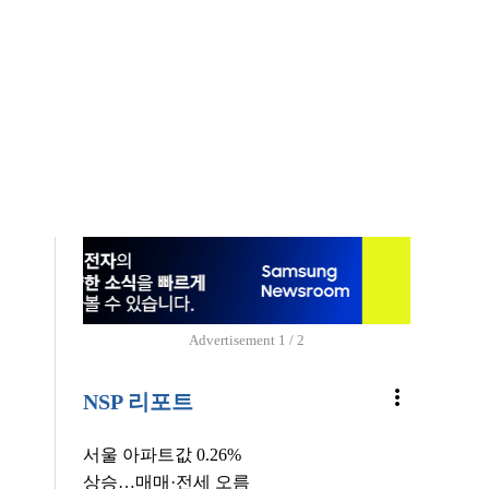
Advertisement
1 / 2
more_vert
NSP 리포트
서울 아파트값 0.26%
상승…매매·전세 오름