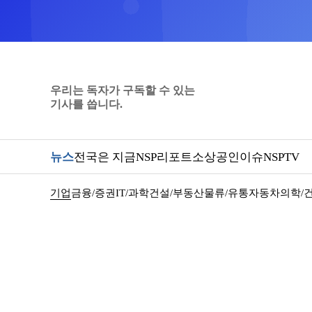
우리는 독자가 구독할 수 있는
기사를 씁니다.
뉴스
전국은 지금
NSP리포트
소상공인
이슈
NSPTV
기업
금융/증권
IT/과학
건설/부동산
물류/유통
자동차
의학/