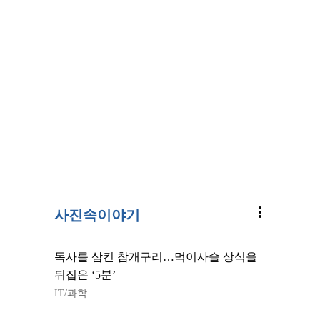
more_vert
사진속이야기
독사를 삼킨 참개구리…먹이사슬 상식을
뒤집은 ‘5분’
IT/과학