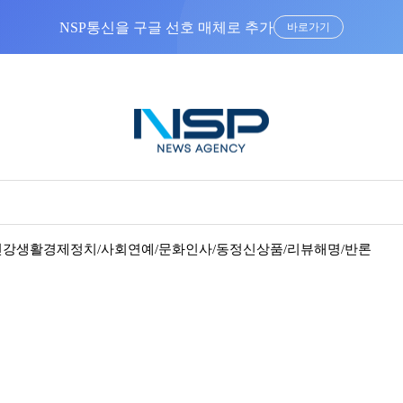
NSP통신을 구글 선호 매체로 추가
바로가기
건강
생활경제
정치/사회
연예/문화
인사/동정
신상품/리뷰
해명/반론