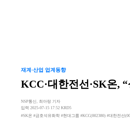
재계·산업 업계동향
KCC·대한전선·SK온, 
NSP통신
,
최아랑 기자
입력 2025-07-15 17:52
KRD5
#SK온
#금호석유화학
#현대그룹
#KCC(002380)
#대한전선(001