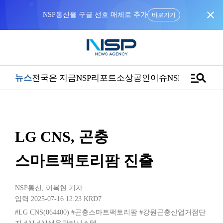
close
NSP통신을 구글 선호 매체로 추가
바로가기
manage_search
뉴스
전국은 지금
NSP리포트
소상공인
이슈
NSPTV
LG CNS, 곤충
스마트팩토리팜 진출
NSP통신
,
이복현 기자
입력 2025-07-16 12:23
KRD7
#LG CNS(064400)
#곤충스마트팩토리팜
#강원곤충산업거점단