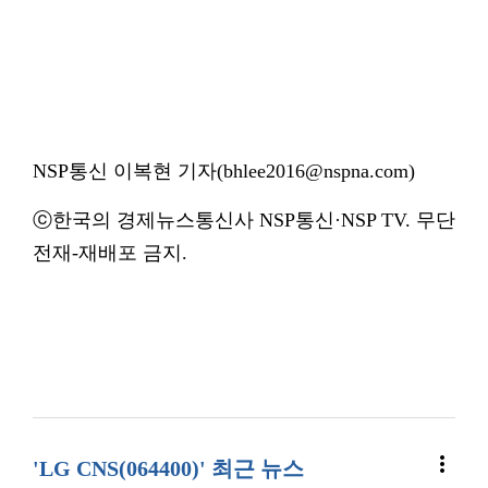
NSP통신 이복현 기자(bhlee2016@nspna.com)
ⓒ한국의 경제뉴스통신사 NSP통신·NSP TV. 무단
전재-재배포 금지.
more_vert
'LG CNS(064400)' 최근 뉴스