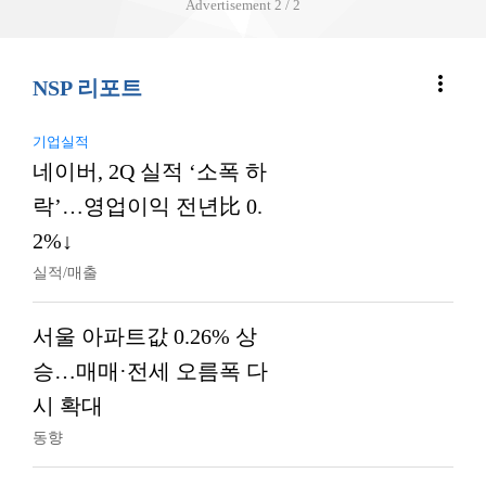
Advertisement
2 / 2
more_vert
NSP 리포트
기업실적
네이버, 2Q 실적 ‘소폭 하
락’…영업이익 전년比 0.
2%↓
실적/매출
서울 아파트값 0.26% 상
승…매매·전세 오름폭 다
시 확대
동향