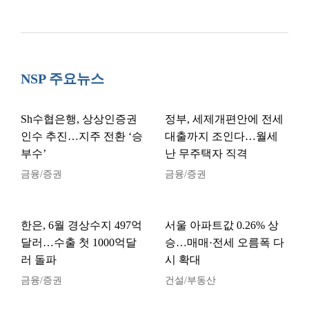
NSP 주요뉴스
Sh수협은행, 상상인증권
정부, 세제개편안에 전세
인수 추진…지주 전환 ‘승
대출까지 조인다…월세
부수’
난 무주택자 직격
금융/증권
금융/증권
한은, 6월 경상수지 497억
서울 아파트값 0.26% 상
달러…수출 첫 1000억달
승…매매·전세 오름폭 다
러 돌파
시 확대
금융/증권
건설/부동산