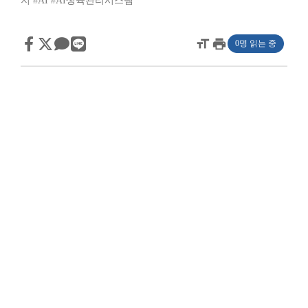
지
#AI
#AI생육관리시스템
format_size
print
0명 읽는 중