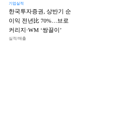
기업실적
한국투자증권, 상반기 순
이익 전년比 70%…브로
커리지·WM ‘쌍끌이’
실적/매출