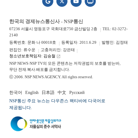
한국의 경제뉴스통신사 - NSP통신
07236 서울시 영등포구 국회대로750 금산빌딩 2층
TEL: 02-3272-
2140
등록번호: 문화 나 00018호
등록일자: 2011.6.29
발행인: 김정태
편집인: 류수운
고충처리인: 강은태
청소년보호책임자: 김승철
launch
NSP NEWS·NSP TV의 모든 콘텐츠는 저작권법의 보호를 받는바,
무단 전재.복사.배포를 금지합니다.
ⓒ 2006. NSP NEWS AGENCY. All rights reserved.
한국어
English
日本語
中文
Русский
NSP통신 주요 뉴스는 다우존스 팩티바에 다국어로
제공됩니다.