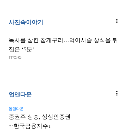
more_vert
사진속이야기
독사를 삼킨 참개구리…먹이사슬 상식을 뒤
집은 ‘5분’
IT/과학
more_vert
업앤다운
업앤다운
증권주 상승, 상상인증권
↑·한국금융지주↓