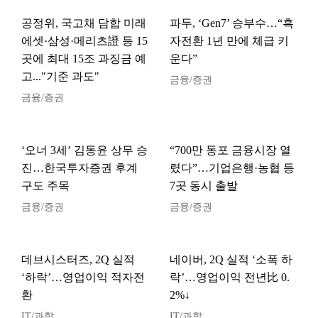
공정위, 국고채 담합 미래
파두, ‘Gen7’ 승부수…“흑
에셋·삼성·메리츠證 등 15
자전환 1년 만에 체급 키
곳에 최대 15조 과징금 예
운다”
고..."기준 과도"
금융/증권
금융/증권
‘오너 3세’ 김동윤 상무 승
“700만 동포 금융시장 열
진…한국투자증권 후계
렸다”…기업은행·농협 등
구도 주목
7곳 동시 출발
금융/증권
금융/증권
데브시스터즈, 2Q 실적
네이버, 2Q 실적 ‘소폭 하
‘하락’…영업이익 적자전
락’…영업이익 전년比 0.
환
2%↓
IT/과학
IT/과학