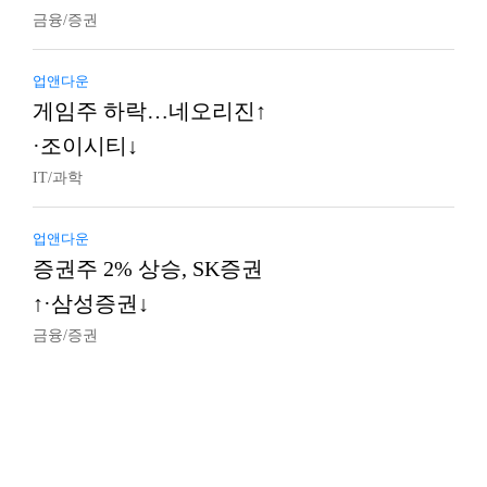
금융/증권
업앤다운
게임주 하락…네오리진↑
·조이시티↓
IT/과학
업앤다운
증권주 2% 상승, SK증권
↑·삼성증권↓
금융/증권