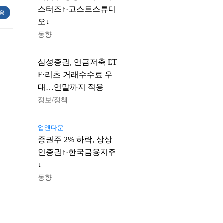
스터즈↑·고스트스튜디
 중
오↓
동향
삼성증권, 연금저축 ET
F·리츠 거래수수료 우
대…연말까지 적용
정보/정책
업앤다운
증권주 2% 하락, 상상
인증권↑·한국금융지주
↓
동향