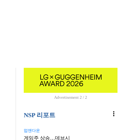
Advertisement
2 / 2
more_vert
NSP 리포트
업앤다운
게임주 상승…데브시