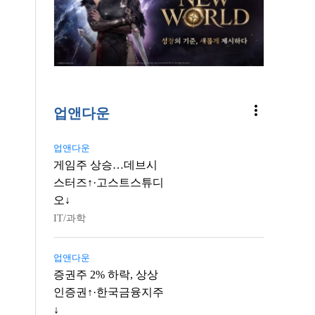
more_vert
업앤다운
업앤다운
게임주 상승…데브시
스터즈↑·고스트스튜디
오↓
IT/과학
업앤다운
증권주 2% 하락, 상상
인증권↑·한국금융지주
↓