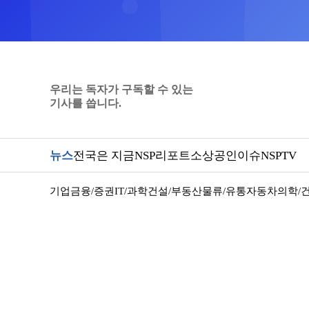
우리는 독자가 구독할 수 있는
기사를 씁니다.
뉴스
전국은 지금
NSP리포트
소상공인
이슈
NSPTV
기업
금융/증권
IT/과학
건설/부동산
물류/유통
자동차
의학/