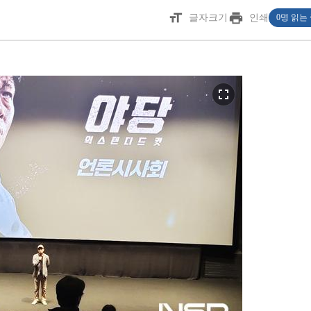
format_size
print
글자크기
인쇄
0명 읽는
fullscreen