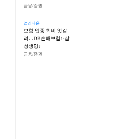
금융/증권
업앤다운
보험 업종 희비 엇갈
려…DB손해보험↑·삼
성생명↓
금융/증권