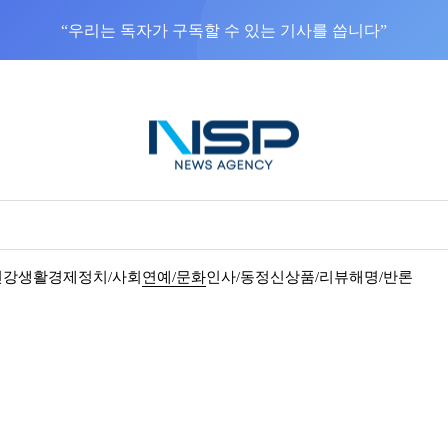
NSP통신을 구글 선호 매체로 추가
바로가기
건강
생활경제
정치/사회
연예/문화
인사/동정
신상품/리뷰
해명/반론