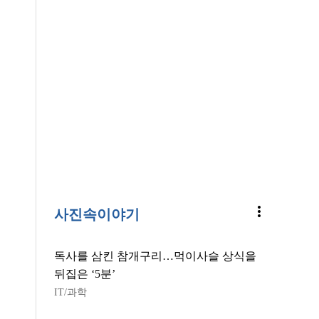
more_vert
사진속이야기
독사를 삼킨 참개구리…먹이사슬 상식을
뒤집은 ‘5분’
IT/과학