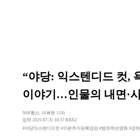
“야당: 익스텐디드 컷,
이야기…인물의 내면·사
NSP통신
,
이복현 기자
입력 2025-07-31 18:37
KRX2
#야당익스텐디드컷
#15분추가된확장판
#범죄액션영화
#강