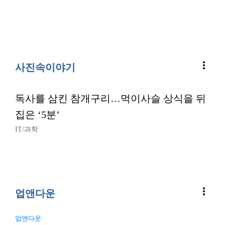
more_vert
사진속이야기
독사를 삼킨 참개구리…먹이사슬 상식을 뒤
집은 ‘5분’
IT/과학
more_vert
업앤다운
업앤다운