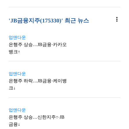
more_vert
'JB금융지주(175330)' 최근 뉴스
업앤다운
은행주 상승…JB금융·카카오
뱅크↑
업앤다운
은행주 하락…JB금융·케이뱅
크↓
업앤다운
은행주 상승…신한지주↑·JB
금융↓