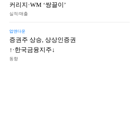
커리지·WM ‘쌍끌이’
실적/매출
업앤다운
증권주 상승, 상상인증권
↑·한국금융지주↓
동향