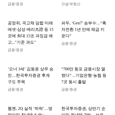
금융/증권
건설/부동산
공정위, 국고채 담합 미래
파두, ‘Gen7’ 승부수…“흑
에셋·삼성·메리츠證 등 15
자전환 1년 만에 체급 키
곳에 최대 15조 과징금 예
운다”
고..."기준 과도"
금융/증권
금융/증권
‘오너 3세’ 김동윤 상무 승
“700만 동포 금융시장 열
진…한국투자증권 후계
렸다”…기업은행·농협 등
구도 주목
7곳 동시 출발
금융/증권
금융/증권
웹젠, 2Q 실적 ‘하락’…영
한국투자증권, 상반기 순
업이익 전년比 8.4%↓
이익 전년比 70%…브로