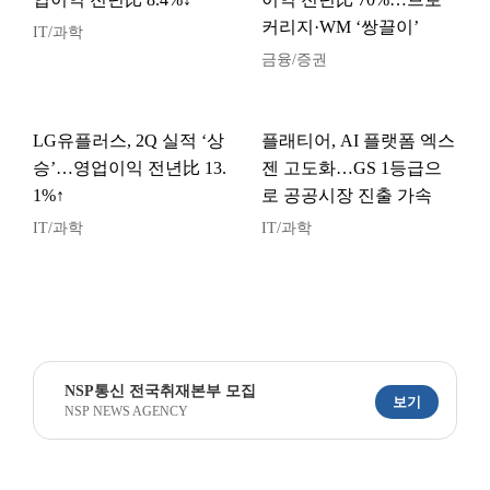
커리지·WM ‘쌍끌이’
IT/과학
금융/증권
LG유플러스, 2Q 실적 ‘상
플래티어, AI 플랫폼 엑스
승’…영업이익 전년比 13.
젠 고도화…GS 1등급으
1%↑
로 공공시장 진출 가속
IT/과학
IT/과학
NSP통신 전국취재본부 모집
보기
NSP NEWS AGENCY