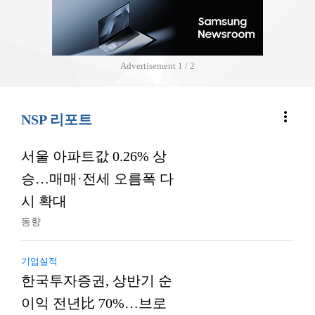
Advertisement
2 / 2
more_vert
NSP 리포트
서울 아파트값 0.26% 상
승…매매·전세 오름폭 다
시 확대
동향
기업실적
한국투자증권, 상반기 순
이익 전년比 70%…브로