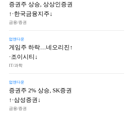
증권주 상승, 상상인증권
↑·한국금융지주↓
금융/증권
업앤다운
게임주 하락…네오리진↑
·조이시티↓
IT/과학
업앤다운
증권주 2% 상승, SK증권
↑·삼성증권↓
금융/증권