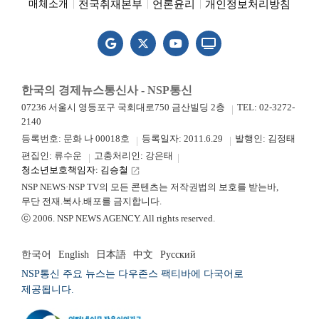
전국취재본부
언론윤리
개인정보처리방침
매체소개
한국의 경제뉴스통신사 - NSP통신
07236 서울시 영등포구 국회대로750 금산빌딩 2층
TEL: 02-3272-
2140
등록번호: 문화 나 00018호
등록일자: 2011.6.29
발행인: 김정태
편집인: 류수운
고충처리인: 강은태
청소년보호책임자: 김승철
launch
NSP NEWS·NSP TV의 모든 콘텐츠는 저작권법의 보호를 받는바,
무단 전재.복사.배포를 금지합니다.
ⓒ 2006. NSP NEWS AGENCY. All rights reserved.
한국어
English
日本語
中文
Русский
NSP통신 주요 뉴스는 다우존스 팩티바에 다국어로
제공됩니다.