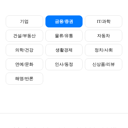
기업
금융/증권
IT/과학
건설/부동산
물류/유통
자동차
의학/건강
생활경제
정치/사회
연예/문화
인사/동정
신상품/리뷰
해명/반론