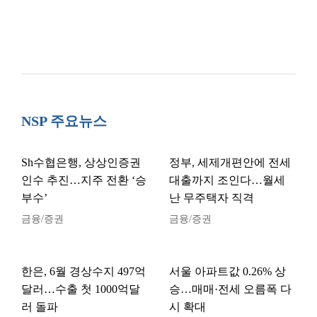
NSP 주요뉴스
Sh수협은행, 상상인증권
정부, 세제개편안에 전세
인수 추진…지주 전환 ‘승
대출까지 조인다…월세
부수’
난 무주택자 직격
금융/증권
금융/증권
한은, 6월 경상수지 497억
서울 아파트값 0.26% 상
달러…수출 첫 1000억달
승…매매·전세 오름폭 다
러 돌파
시 확대