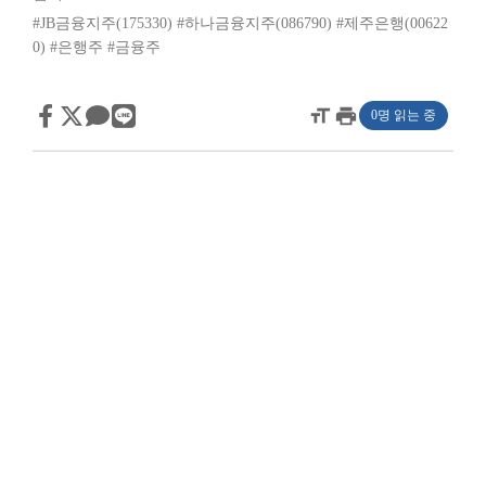
#JB금융지주(175330)
#하나금융지주(086790)
#제주은행(00622
0)
#은행주
#금융주
format_size
print
0명 읽는 중