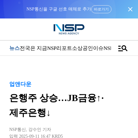
close
NSP통신을 구글 선호 매체로 추가
바로가기
manage_search
뉴스
전국은 지금
NSP리포트
소상공인
이슈
NSPTV
업앤다운
은행주 상승…JB금융↑·
제주은행↓
NSP통신
,
강수인 기자
입력 2025-09-11 16:47
KRD5