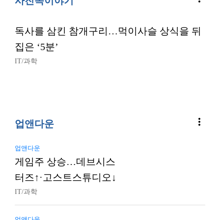
사진속이야기
독사를 삼킨 참개구리…먹이사슬 상식을 뒤
집은 ‘5분’
IT/과학
more_vert
업앤다운
업앤다운
게임주 상승…데브시스
터즈↑·고스트스튜디오↓
IT/과학
업앤다운