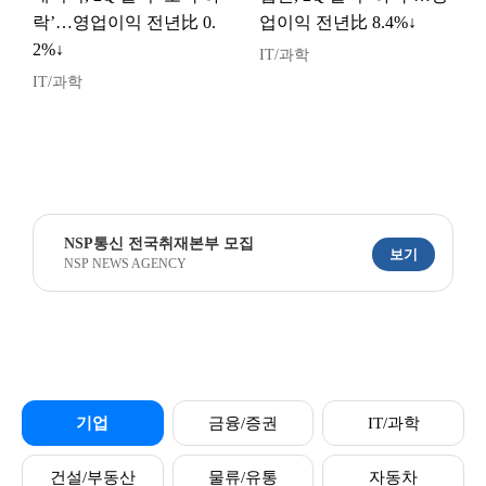
락’…영업이익 전년比 0.
업이익 전년比 8.4%↓
2%↓
IT/과학
IT/과학
NSP통신 전국취재본부 모집
보기
NSP NEWS AGENCY
기업
금융/증권
IT/과학
건설/부동산
물류/유통
자동차