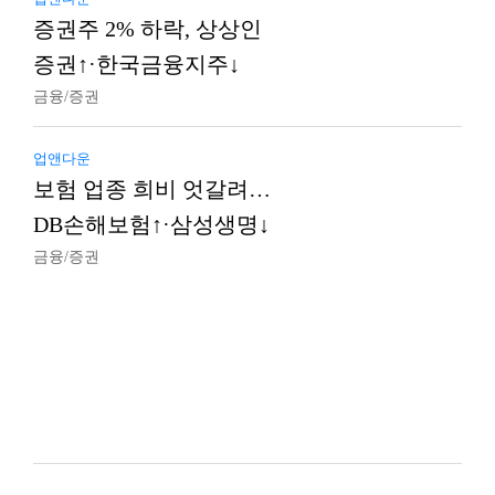
증권주 2% 하락, 상상인
증권↑·한국금융지주↓
금융/증권
업앤다운
보험 업종 희비 엇갈려…
DB손해보험↑·삼성생명↓
금융/증권