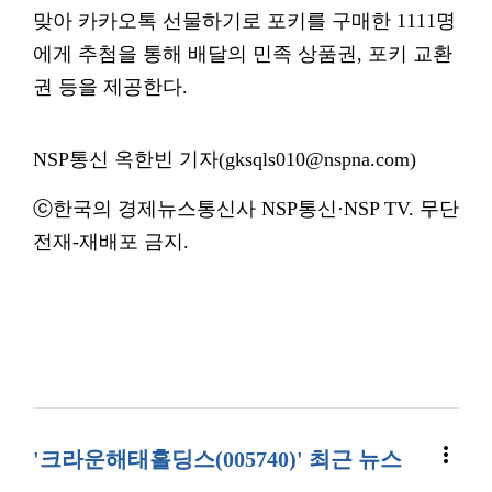
맞아 카카오톡 선물하기로 포키를 구매한 1111명
에게 추첨을 통해 배달의 민족 상품권, 포키 교환
권 등을 제공한다.
NSP통신 옥한빈 기자(gksqls010@nspna.com)
ⓒ한국의 경제뉴스통신사 NSP통신·NSP TV. 무단
전재-재배포 금지.
more_vert
'크라운해태홀딩스(005740)' 최근 뉴스