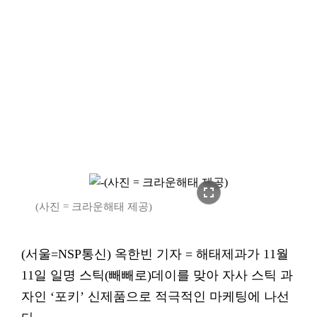
fullscreen
(사진 = 크라운해태 제공)
(서울=NSP통신) 옥한빈 기자 = 해태제과가 11월
11일 일명 스틱(빼빼로)데이를 맞아 자사 스틱 과
자인 ‘포키’ 신제품으로 적극적인 마케팅에 나선