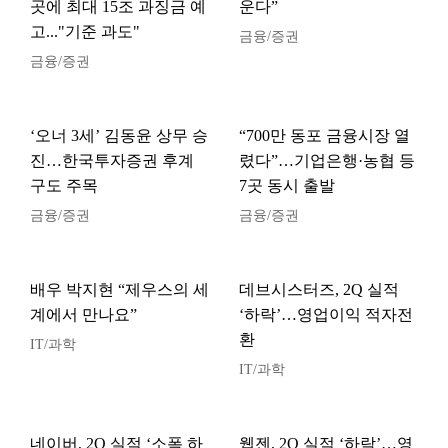
곳에 최대 15조 과징금 예
운다”
고..."기준 과도"
금융/증권
금융/증권
‘오너 3세’ 김동윤 상무 승
“700만 동포 금융시장 열
진…한국투자증권 후계
렸다”…기업은행·농협 등
구도 주목
7곳 동시 출발
금융/증권
금융/증권
배우 박지현 “제우스의 세
데브시스터즈, 2Q 실적
계에서 만나요”
‘하락’…영업이익 적자전
환
IT/과학
IT/과학
네이버, 2Q 실적 ‘소폭 하
웹젠, 2Q 실적 ‘하락’…영