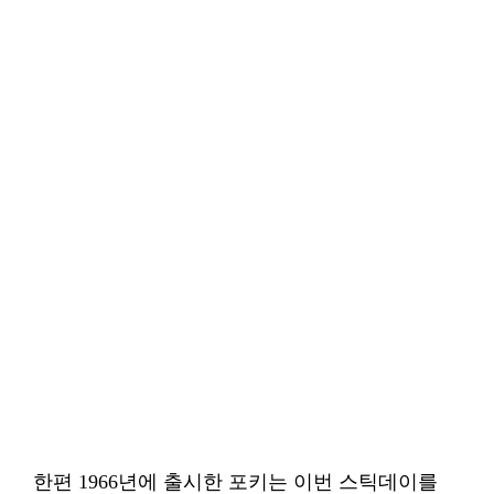
한편 1966년에 출시한 포키는 이번 스틱데이를