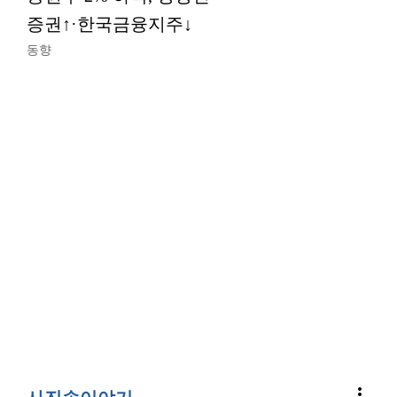
증권↑·한국금융지주↓
동향
more_vert