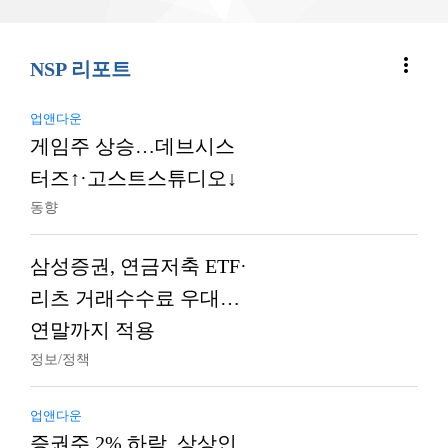
more_vert
NSP 리포트
업앤다운
게임주 상승…데브시스
터즈↑·고스트스튜디오↓
동향
삼성증권, 연금저축 ETF·
리츠 거래수수료 우대…
연말까지 적용
정보/정책
업앤다운
증권주 2% 하락, 상상인