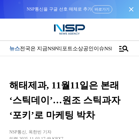
close
바로가기
manage_search
뉴스
전국은 지금
NSP리포트
소상공인
이슈
NSPTV
해태제과, 11월11일은 본래
‘스틱데이’…원조 스틱과자
‘포키’로 마케팅 박차
NSP통신
,
옥한빈 기자
입력 2025-11-03 17:49
KRX7