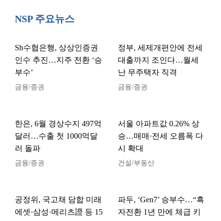
NSP 주요뉴스
Sh수협은행, 상상인증권
정부, 세제개편안에 전세
인수 추진…지주 전환 ‘승
대출까지 조인다…월세
부수’
난 무주택자 직격
금융/증권
금융/증권
한은, 6월 경상수지 497억
서울 아파트값 0.26% 상
달러…수출 첫 1000억달
승…매매·전세 오름폭 다
러 돌파
시 확대
금융/증권
건설/부동산
공정위, 국고채 담합 미래
파두, ‘Gen7’ 승부수…“흑
에셋·삼성·메리츠證 등 15
자전환 1년 만에 체급 키