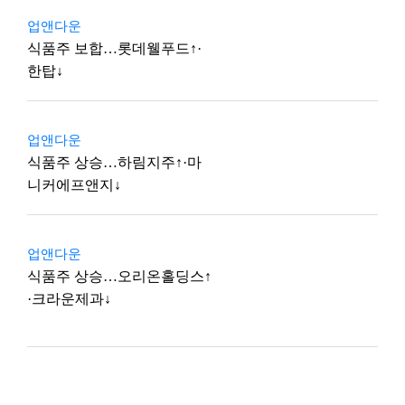
업앤다운
식품주 보합…롯데웰푸드↑·
한탑↓
업앤다운
식품주 상승…하림지주↑·마
니커에프앤지↓
업앤다운
식품주 상승…오리온홀딩스↑
·크라운제과↓