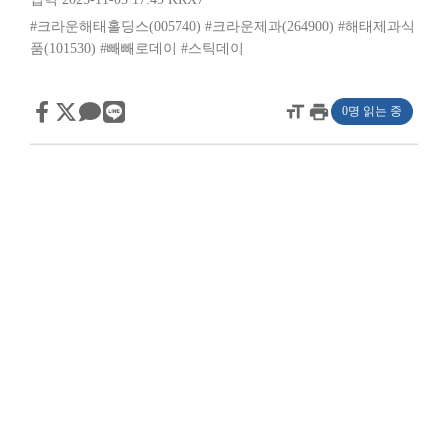
#크라운해태홀딩스(005740)
#크라운제과(264900)
#해태제과식
품(101530)
#빼빼로데이
#스틱데이
format_size
print
0명 읽는 중