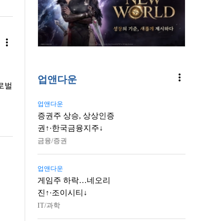
more_vert
more_vert
업앤다운
로벌
업앤다운
증권주 상승, 상상인증
권↑·한국금융지주↓
금융/증권
업앤다운
게임주 하락…네오리
진↑·조이시티↓
IT/과학