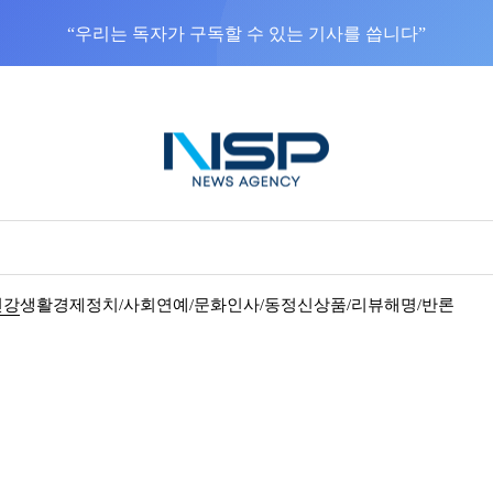
“우리는 독자가 구독할 수 있는 기사를 씁니다”
건강
생활경제
정치/사회
연예/문화
인사/동정
신상품/리뷰
해명/반론