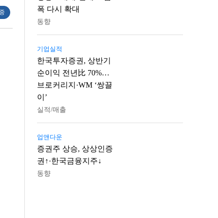
폭 다시 확대
 중
동향
기업실적
한국투자증권, 상반기
순이익 전년比 70%…
브로커리지·WM ‘쌍끌
이’
실적/매출
업앤다운
증권주 상승, 상상인증
권↑·한국금융지주↓
동향