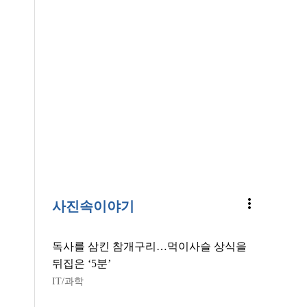
more_vert
사진속이야기
독사를 삼킨 참개구리…먹이사슬 상식을
뒤집은 ‘5분’
IT/과학