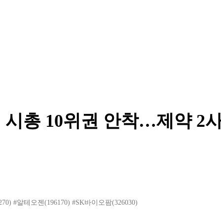
 시총 10위권 안착…제약 2
70)
#알테오젠(196170)
#SK바이오팜(326030)