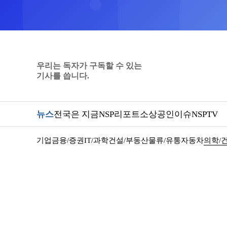
우리는 독자가 구독할 수 있는
기사를 씁니다.
뉴스
전국은 지금
NSP리포트
소상공인
이슈
NSPTV
기업
금융/증권
IT/과학
건설/부동산
물류/유통
자동차
의학/