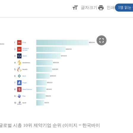
format_size
print
글자크기
인쇄
1명 읽는
fullscreen
글로벌 시총 10위 제약기업 순위 (이미지 = 한국바이