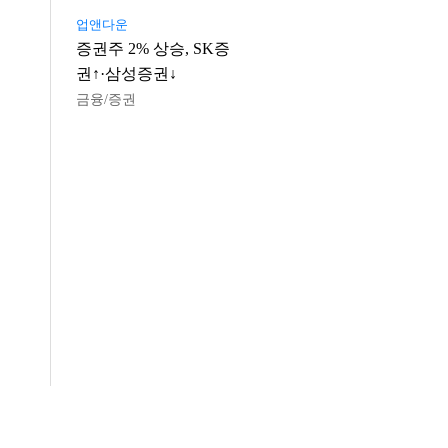
업앤다운
증권주 2% 상승, SK증
권↑·삼성증권↓
금융/증권