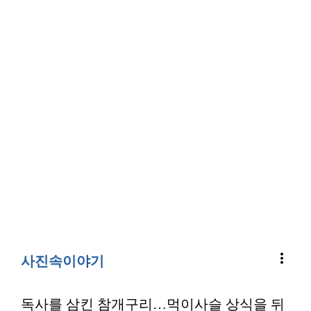
more_vert
사진속이야기
독사를 삼킨 참개구리…먹이사슬 상식을 뒤