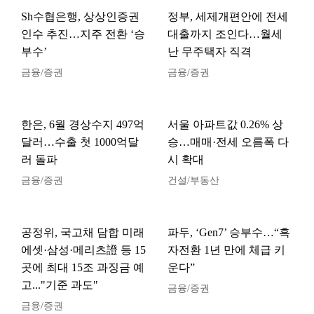
Sh수협은행, 상상인증권
정부, 세제개편안에 전세
인수 추진…지주 전환 ‘승
대출까지 조인다…월세
부수’
난 무주택자 직격
금융/증권
금융/증권
한은, 6월 경상수지 497억
서울 아파트값 0.26% 상
달러…수출 첫 1000억달
승…매매·전세 오름폭 다
러 돌파
시 확대
금융/증권
건설/부동산
공정위, 국고채 담합 미래
파두, ‘Gen7’ 승부수…“흑
에셋·삼성·메리츠證 등 15
자전환 1년 만에 체급 키
곳에 최대 15조 과징금 예
운다”
고..."기준 과도"
금융/증권
금융/증권