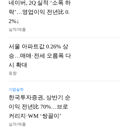
네이버, 2Q 실적 ‘소폭 하
락’…영업이익 전년比 0.
2%↓
실적/매출
서울 아파트값 0.26% 상
승…매매·전세 오름폭 다
시 확대
동향
기업실적
한국투자증권, 상반기 순
이익 전년比 70%…브로
커리지·WM ‘쌍끌이’
실적/매출