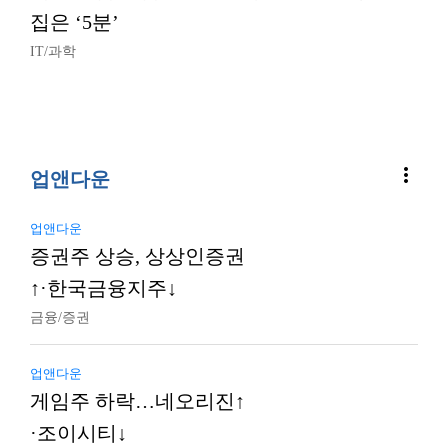
집은 ‘5분’
IT/과학
more_vert
업앤다운
업앤다운
증권주 상승, 상상인증권
↑·한국금융지주↓
금융/증권
업앤다운
게임주 하락…네오리진↑
·조이시티↓