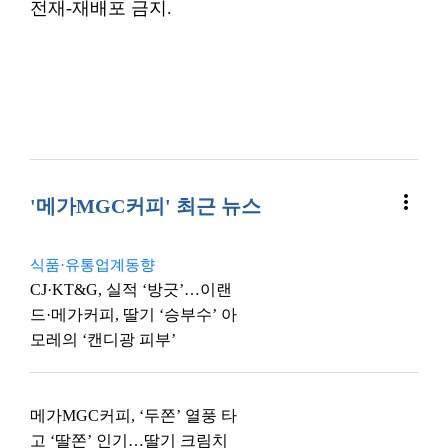
전재-재배포 금지.
more_vert
'메가MGC커피' 최근 뉴스
식품·유통업계동향
CJ·KT&G, 실적 ‘방긋’…이랜
드·메가커피, 딸기 ‘승부수’ 아
모레의 ‘캔디광 피부’
메가MGC커피, ‘두쫀’ 열풍 타
고 ‘딸쫀’ 인기…딸기 크림치