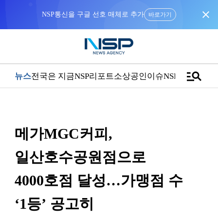
close
NSP통신을 구글 선호 매체로 추가
바로가기
manage_search
뉴스
전국은 지금
NSP리포트
소상공인
이슈
NSPTV
메가MGC커피,
일산호수공원점으로
4000호점 달성…가맹점 수
‘1등’ 공고히