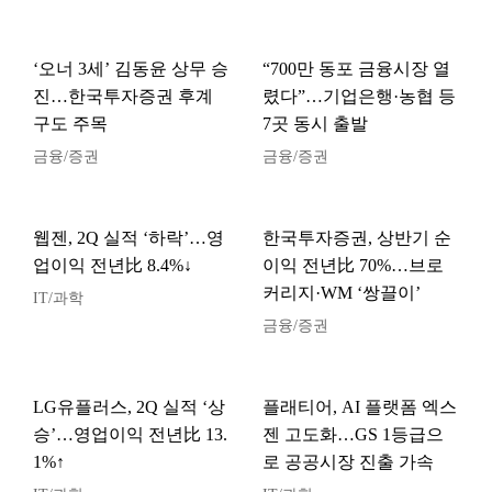
‘오너 3세’ 김동윤 상무 승
“700만 동포 금융시장 열
진…한국투자증권 후계
렸다”…기업은행·농협 등
구도 주목
7곳 동시 출발
금융/증권
금융/증권
웹젠, 2Q 실적 ‘하락’…영
한국투자증권, 상반기 순
업이익 전년比 8.4%↓
이익 전년比 70%…브로
커리지·WM ‘쌍끌이’
IT/과학
금융/증권
LG유플러스, 2Q 실적 ‘상
플래티어, AI 플랫폼 엑스
승’…영업이익 전년比 13.
젠 고도화…GS 1등급으
1%↑
로 공공시장 진출 가속