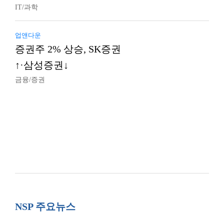
IT/과학
업앤다운
증권주 2% 상승, SK증권
↑·삼성증권↓
금융/증권
NSP 주요뉴스