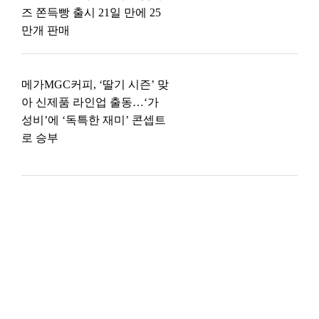
즈 쫀득빵 출시 21일 만에 25
만개 판매
메가MGC커피, ‘딸기 시즌’ 맞
아 신제품 라인업 출동…‘가
성비’에 ‘독특한 재미’ 콘셉트
로 승부