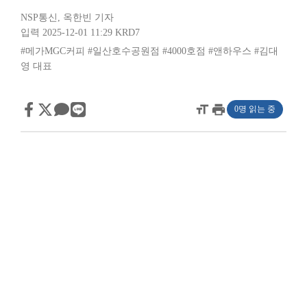
NSP통신
,
옥한빈 기자
입력 2025-12-01 11:29
KRD7
#메가MGC커피
#일산호수공원점
#4000호점
#앤하우스
#김대
영 대표
format_size
print
0명 읽는 중