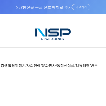
NSP통신을 구글 선호 매체로 추가
바로가기
건강
생활경제
정치/사회
연예/문화
인사/동정
신상품/리뷰
해명/반론