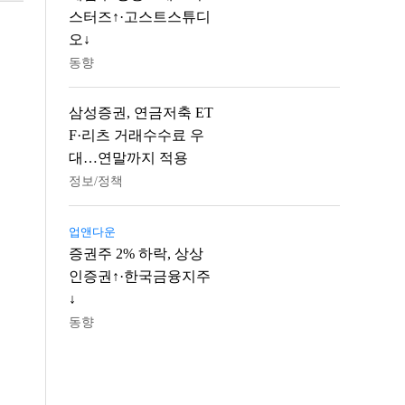
스터즈↑·고스트스튜디
오↓
동향
삼성증권, 연금저축 ET
F·리츠 거래수수료 우
대…연말까지 적용
정보/정책
업앤다운
증권주 2% 하락, 상상
인증권↑·한국금융지주
↓
동향