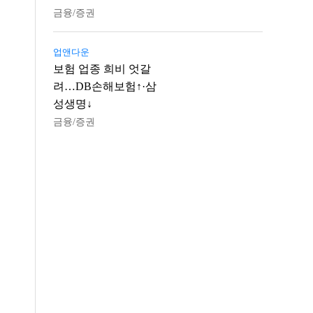
금융/증권
업앤다운
보험 업종 희비 엇갈
려…DB손해보험↑·삼
성생명↓
금융/증권