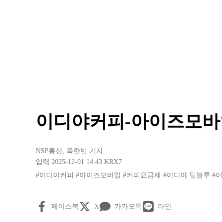
이디야커피-아이즈모바일
NSP통신
,
옥한빈 기자
입력 2025-12-01 14:43
KRX7
#이디야커피
#아이즈모바일
#커피요금제
#이디야 딥블루
#
페이스북
X
카카오톡
라인