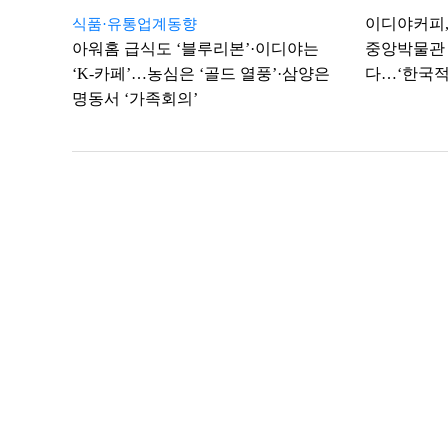
이디야커피, 
식품·유통업계동향
아워홈 급식도 ‘블루리본’·이디야는
중앙박물관 
‘K-카페’…농심은 ‘골드 열풍’·삼양은
다…‘한국적
명동서 ‘가족회의’