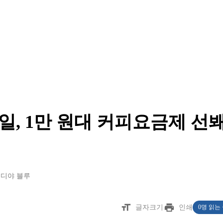
, 1만 원대 커피요금제 선
이디야 블루
format_size
print
글자크기
인쇄
0명 읽는