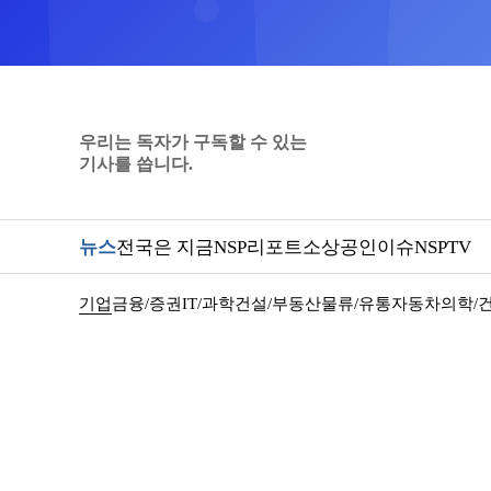
우리는 독자가 구독할 수 있는
기사를 씁니다.
뉴스
전국은 지금
NSP리포트
소상공인
이슈
NSPTV
기업
금융/증권
IT/과학
건설/부동산
물류/유통
자동차
의학/