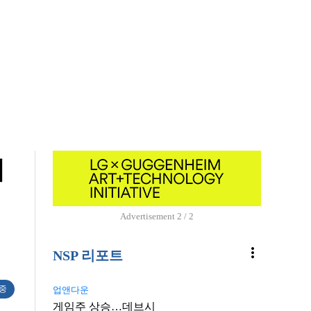
봬
Advertisement
1 / 2
more_vert
NSP 리포트
 중
업앤다운
게임주 상승…데브시