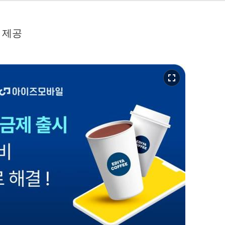
 제공
fullscreen