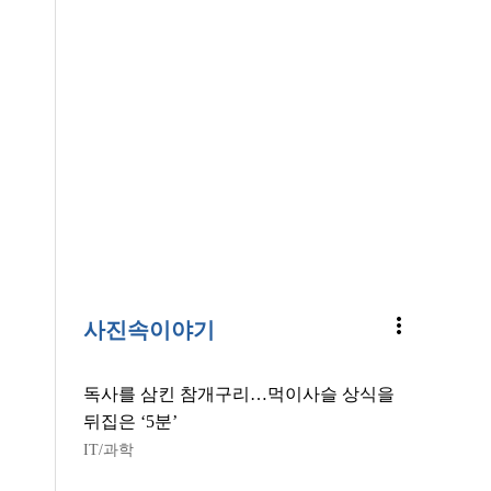
more_vert
사진속이야기
독사를 삼킨 참개구리…먹이사슬 상식을
뒤집은 ‘5분’
IT/과학