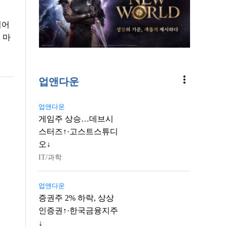
넘어
 마
more_vert
업앤다운
업앤다운
게임주 상승…데브시
스터즈↑·고스트스튜디
오↓
IT/과학
업앤다운
증권주 2% 하락, 상상
인증권↑·한국금융지주
↓