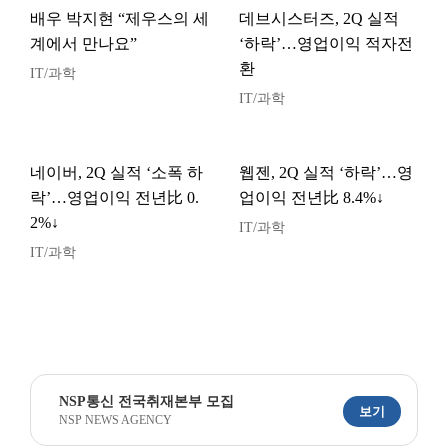
배우 박지현 “제우스의 세
데브시스터즈, 2Q 실적
계에서 만나요”
‘하락’…영업이익 적자전
환
IT/과학
IT/과학
네이버, 2Q 실적 ‘소폭 하
웹젠, 2Q 실적 ‘하락’…영
락’…영업이익 전년比 0.
업이익 전년比 8.4%↓
2%↓
IT/과학
IT/과학
NSP통신 전국취재본부 모집
보기
NSP NEWS AGENCY