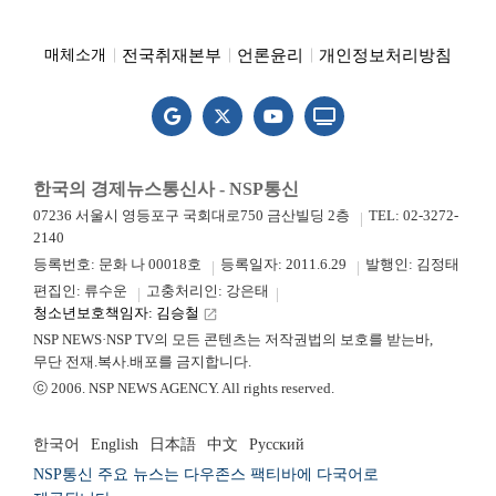
전국취재본부
언론윤리
개인정보처리방침
매체소개
한국의 경제뉴스통신사 - NSP통신
07236 서울시 영등포구 국회대로750 금산빌딩 2층
TEL: 02-3272-
2140
등록번호: 문화 나 00018호
등록일자: 2011.6.29
발행인: 김정태
편집인: 류수운
고충처리인: 강은태
청소년보호책임자: 김승철
launch
NSP NEWS·NSP TV의 모든 콘텐츠는 저작권법의 보호를 받는바,
무단 전재.복사.배포를 금지합니다.
ⓒ 2006. NSP NEWS AGENCY. All rights reserved.
한국어
English
日本語
中文
Русский
NSP통신 주요 뉴스는 다우존스 팩티바에 다국어로