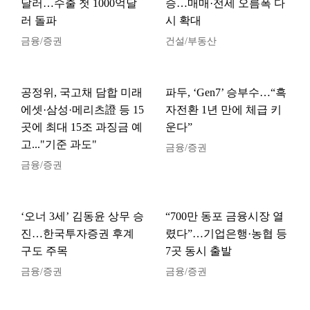
달러…수출 첫 1000억달
승…매매·전세 오름폭 다
러 돌파
시 확대
금융/증권
건설/부동산
공정위, 국고채 담합 미래
파두, ‘Gen7’ 승부수…“흑
에셋·삼성·메리츠證 등 15
자전환 1년 만에 체급 키
곳에 최대 15조 과징금 예
운다”
고..."기준 과도"
금융/증권
금융/증권
‘오너 3세’ 김동윤 상무 승
“700만 동포 금융시장 열
진…한국투자증권 후계
렸다”…기업은행·농협 등
구도 주목
7곳 동시 출발
금융/증권
금융/증권