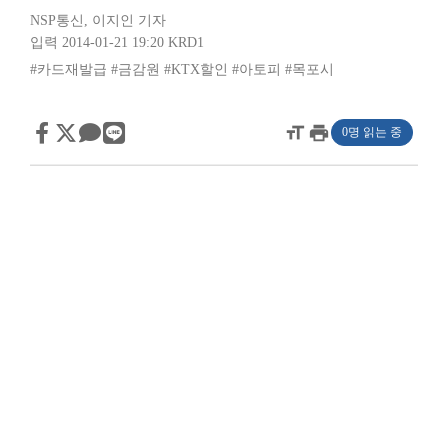
NSP통신
,
이지인 기자
입력 2014-01-21 19:20
KRD1
#카드재발급
#금감원
#KTX할인
#아토피
#목포시
format_size
print
0명 읽는 중