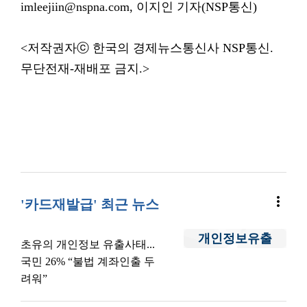
imleejiin@nspna.com, 이지인 기자(NSP통신)
<저작권자ⓒ 한국의 경제뉴스통신사 NSP통신.
무단전재-재배포 금지.>
more_vert
'카드재발급' 최근 뉴스
개인정보유출
초유의 개인정보 유출사태...
국민 26% “불법 계좌인출 두
려워”