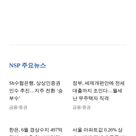
NSP 주요뉴스
Sh수협은행, 상상인증권
정부, 세제개편안에 전세
인수 추진…지주 전환 ‘승
대출까지 조인다…월세
부수’
난 무주택자 직격
금융/증권
금융/증권
한은, 6월 경상수지 497억
서울 아파트값 0.26% 상