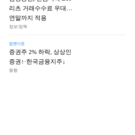
리츠 거래수수료 우대…
연말까지 적용
정보/정책
업앤다운
증권주 2% 하락, 상상인
증권↑·한국금융지주↓
동향