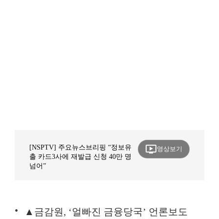
ondemand_video
[NSPTV] 주요뉴스브리핑 “정보유
영상보기
출 카드3사에 재발급 신청 40만 명
넘어”
▲금감원, ‘얼빠진 금융당국’ 언론보도