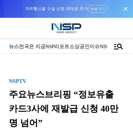
close
NSP통신을 구글 선호 매체로 추가
바로가기
manage_search
뉴스
전국은 지금
NSP리포트
소상공인
이슈
NSPTV
NSPTV
주요뉴스브리핑 “정보유출
카드3사에 재발급 신청 40만
명 넘어”