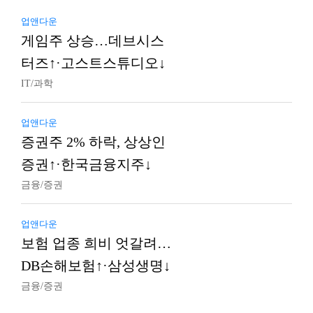
업앤다운
게임주 상승…데브시스
터즈↑·고스트스튜디오↓
IT/과학
업앤다운
증권주 2% 하락, 상상인
증권↑·한국금융지주↓
금융/증권
업앤다운
보험 업종 희비 엇갈려…
DB손해보험↑·삼성생명↓
금융/증권