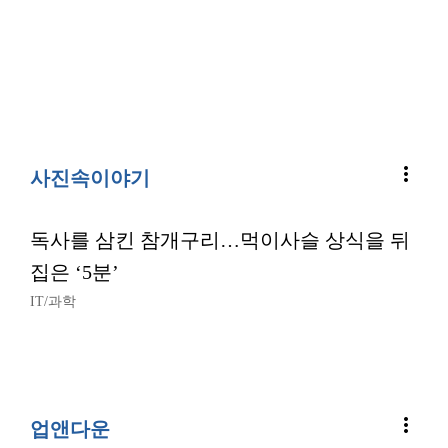
more_vert
사진속이야기
독사를 삼킨 참개구리…먹이사슬 상식을 뒤
집은 ‘5분’
IT/과학
more_vert
업앤다운