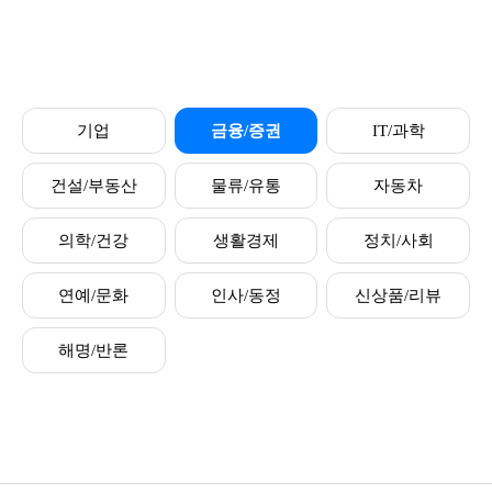
기업
금융/증권
IT/과학
건설/부동산
물류/유통
자동차
의학/건강
생활경제
정치/사회
연예/문화
인사/동정
신상품/리뷰
해명/반론