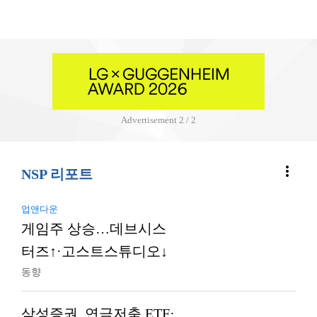
Advertisement
2 / 2
more_vert
NSP 리포트
업앤다운
게임주 상승…데브시스
터즈↑·고스트스튜디오↓
동향
삼성증권, 연금저축 ETF·